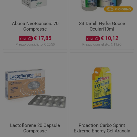
Aboca NeoBianacid 70
Sit Dimill Hydra Gocce
Compresse
Oculari10ml
€ 17,85
€ 10,12
ora
ora
Prezzo consigliato:
€ 25,50
Prezzo consigliato:
€ 11,90
Lactoflorene 20 Capsule
Proaction Carbo Sprint
Compresse
Extreme Energy Gel Arancia
27 ml