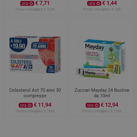
€ 7,71
€ 1,44
ora
ora
Prezzo consigliato:
€ 16,40
Prezzo consigliato:
€ 2,00
Colesterol Act 70 anni 30
Zuccari Mayday 24 Bustine
compresse
da 10ml
€ 11,94
€ 12,94
ora
ora
Prezzo consigliato:
€ 19,90
Prezzo consigliato:
€ 19,90