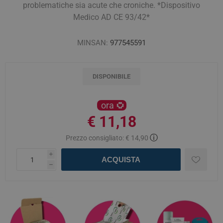
problematiche sia acute che croniche. *Dispositivo
Medico AD CE 93/42*
MINSAN:
977545591
DISPONIBILE
ora
€ 11,18
ⓘ
Prezzo consigliato:
€ 14,90
i
ACQUISTA
h