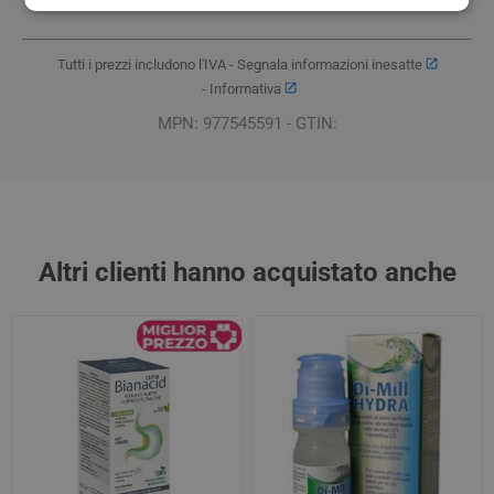
+3905757461 Fax: +390575749130 Email:
Ricerca@Aboca.It
Tutti i prezzi includono l'IVA -
Segnala informazioni inesatte
-
Informativa
MPN: 977545591 - GTIN:
Altri clienti hanno acquistato anche