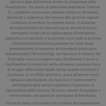
attività è data dall'insieme di tutte le componenti della
formulazione. Tra queste di particolare importanza Tannisal-
FL, complesso molecolare naturale composto da tannini,
flavonoidi e salgemma, che insieme alla glicerina vegetale
conferisce al prodotto le seguenti azioni: 1) un'azione
decongestionante non farmacologica, dovuta all'azione
astringente locale che si esplica grazie all'interazione
aspecifica tra il prodotto e le proteine, tra le quali la proteina
infiammatoria bradichinina presente nei fluidi nasali,
permettendone la rimozione; all'osmolarità bilanciata e
standardizzata (750 mOsm/kg): che favorisce il richiamo dei
fluidi dalla mucosa congestionata, fluidificando il muco e
facilitandone la rimozione, anche attraverso un'azione fisica
di lavaggio della cavità nasale, senza causare irritazione e
secchezza. 2) un effetto protettivo, grazie all'azione muco-
adesiva e antiossidante che favorisce il mantenimento
dell'integrità della barriera epiteliale e il processo di
rigenerazione della mucosa. Gli aromi naturali di eucalipto e
menta donano una piacevole sensazione di freschezza.
Fitonasal Spray concentrato non contiene decongestionanti