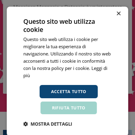
Massigen Magnesio e Potassio è un integratore
×
alimentare con sali minerali e vitamina A, C, E.
Questo sito web utilizza
Gusto arancia rossa. In confezione da 30 buste
cookie
per un trattamento completo di almeno un mese.
Questo sito web utilizza i cookie per
€ 6,45
€ 12,90
migliorare la tua esperienza di
navigazione. Utilizzando il nostro sito web
acconsenti a tutti i cookie in conformità
VAI AL PRODOTTO
con la nostra policy per i cookie.
Leggi di
più
ACCETTA TUTTO
RIFIUTA TUTTO
MOSTRA DETTAGLI