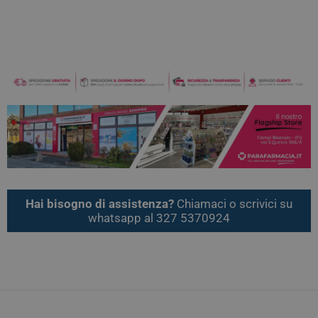
Hai bisogno di assistenza?
Chiamaci o scrivici su
whatsapp al 327 5370924