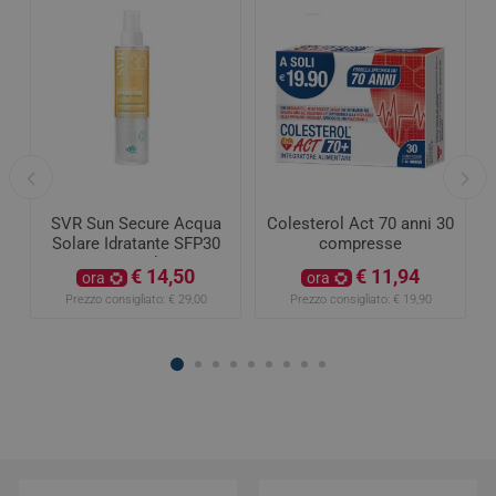
Lierac Glow Fresh
maschera rivitalizzante
express 75ml
€ 18,68
ora
Prezzo consigliato:
€ 24,90
Colesterol Act 70 anni 30
compresse
€ 11,94
ora
Prezzo consigliato:
€ 19,90