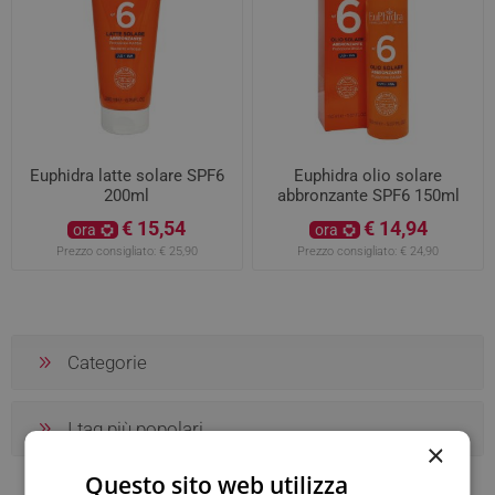
Euphidra latte solare SPF6
Euphidra olio solare
200ml
abbronzante SPF6 150ml
€ 15,54
€ 14,94
ora
ora
Prezzo consigliato:
€ 25,90
Prezzo consigliato:
€ 24,90
Categorie
I tag più popolari
×
Questo sito web utilizza