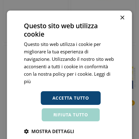
×
Urgo filmogel ragadi 3,25ml
Urgo cerotto spray 40ml
Questo sito web utilizza
€ 7,14
€ 5,94
ora
ora
cookie
Prezzo consigliato:
€ 11,90
Prezzo consigliato:
€ 9,90
Questo sito web utilizza i cookie per
migliorare la tua esperienza di
navigazione. Utilizzando il nostro sito web
acconsenti a tutti i cookie in conformità
con la nostra policy per i cookie.
Leggi di
più
ACCETTA TUTTO
RIFIUTA TUTTO
Agave Pefixol 20
Agave Emortrofine H 30ml
Compresse Rivestite
MOSTRA DETTAGLI
€ 23,85
€ 17,91
ora
ora
Prezzo consigliato:
€ 26,50
Prezzo consigliato:
€ 19,90