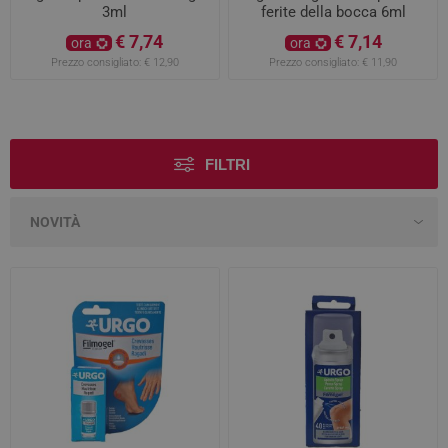
3ml
ferite della bocca 6ml
€ 7,74
€ 7,14
ora
ora
Prezzo consigliato:
€ 12,90
Prezzo consigliato:
€ 11,90
FILTRI