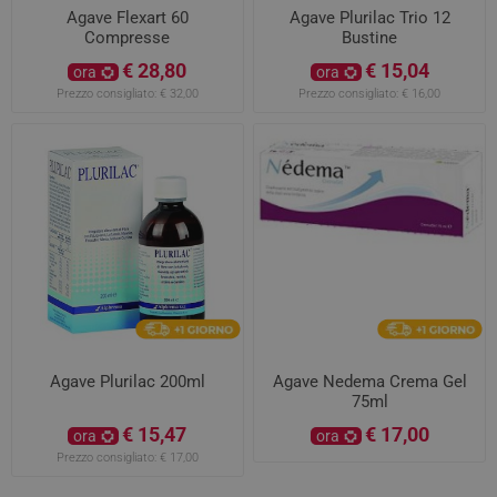
Agave Flexart 60
Agave Plurilac Trio 12
Compresse
Bustine
€ 28,80
€ 15,04
ora
ora
Prezzo consigliato:
€ 32,00
Prezzo consigliato:
€ 16,00
Agave Plurilac 200ml
Agave Nedema Crema Gel
75ml
€ 15,47
€ 17,00
ora
ora
Prezzo consigliato:
€ 17,00