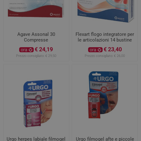
Agave Assonal 30
Flexart flogo integratore per
Compresse
le articolazioni 14 bustine
€ 24,19
€ 23,40
ora
ora
Prezzo consigliato:
€ 29,50
Prezzo consigliato:
€ 26,00
Urgo herpes labiale filmogel
Urgo filmogel afte e piccole