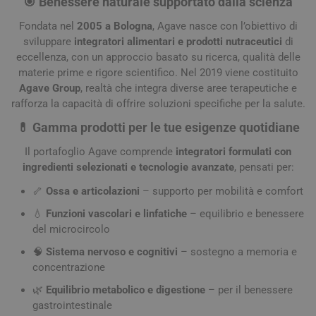
🎯
Benessere naturale supportato dalla scienza
Fondata nel
2005 a Bologna
, Agave nasce con l’obiettivo di
sviluppare
integratori alimentari e prodotti nutraceutici
di
eccellenza, con un approccio basato su ricerca, qualità delle
materie prime e rigore scientifico. Nel 2019 viene costituito
Agave Group
, realtà che integra diverse aree terapeutiche e
rafforza la capacità di offrire soluzioni specifiche per la salute.
💊
Gamma prodotti per le tue esigenze quotidiane
Il portafoglio Agave comprende
integratori formulati con
ingredienti selezionati e tecnologie avanzate
, pensati per:
🦴
Ossa e articolazioni
– supporto per mobilità e comfort
💧
Funzioni vascolari e linfatiche
– equilibrio e benessere
del microcircolo
🧠
Sistema nervoso e cognitivi
– sostegno a memoria e
concentrazione
🌿
Equilibrio metabolico e digestione
– per il benessere
gastrointestinale