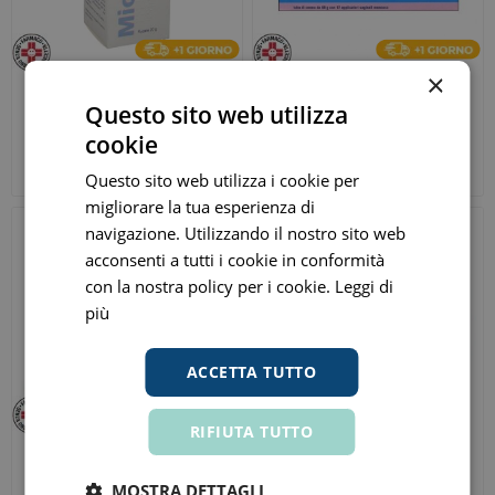
×
Morgan Miconal Polvere
Farmaceutici Damor
Questo sito web utilizza
Dermatologica
Fitostimoline Crema
cookie
Ginecologica 20G 2%
Vaginale 20% 60gr
€ 10,97
€ 17,55
ora
ora
Questo sito web utilizza i cookie per
Prezzo consigliato:
€ 12,90
Prezzo consigliato:
€ 19,50
migliorare la tua esperienza di
navigazione. Utilizzando il nostro sito web
acconsenti a tutti i cookie in conformità
con la nostra policy per i cookie.
Leggi di
più
ACCETTA TUTTO
RIFIUTA TUTTO
Meclon Soluzione Vaginale
Gynocanesten Monodose 1
5 Flaconcini
Capsula 500mg
MOSTRA DETTAGLI