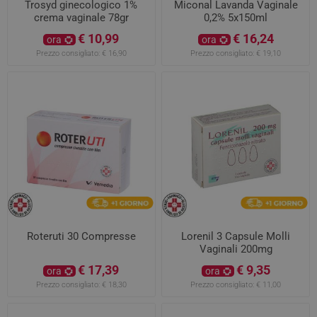
Trosyd ginecologico 1%
Miconal Lavanda Vaginale
crema vaginale 78gr
0,2% 5x150ml
€ 10,99
€ 16,24
ora
ora
Prezzo consigliato:
€ 16,90
Prezzo consigliato:
€ 19,10
Roteruti 30 Compresse
Lorenil 3 Capsule Molli
Vaginali 200mg
€ 17,39
€ 9,35
ora
ora
Prezzo consigliato:
€ 18,30
Prezzo consigliato:
€ 11,00