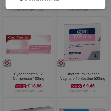
€ 17,95
€ 15,51
ora
ora
Prezzo consigliato:
€ 20,40
Prezzo consigliato:
€ 18,25
Gynocanesten 12
Ginetantum Lavanda
Compresse 100mg
Vaginale 10 Bustine 500mg
€ 18,86
€ 9,45
ora
ora
Prezzo consigliato:
€ 20,95
Prezzo consigliato:
€ 10,50