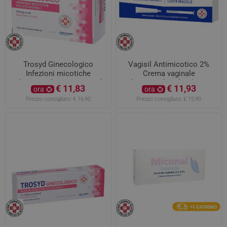
Trosyd Ginecologico
Vagisil Antimicotico 2%
Infezioni micotiche
Crema vaginale
vulvovaginali 50mg 15 ovuli
clotrimazolo tubo da 30g
€ 11,83
€ 11,93
ora
ora
Prezzo consigliato:
€ 16,90
Prezzo consigliato:
€ 15,90