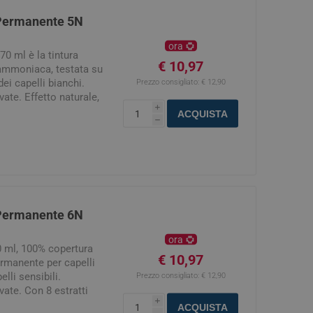
 Permanente 5N
ora
0 ml è la tintura
€ 10,97
ammoniaca, testata su
dei capelli bianchi.
Prezzo consigliato:
€ 12,90
vate. Effetto naturale,
i
to da 170 ml: Stessa
ACQUISTA
h
lantezza e Tenuta con
l all'interno della
 Permanente 6N
ora
 ml, 100% copertura
€ 10,97
permanente per capelli
lli sensibili.
Prezzo consigliato:
€ 12,90
vate. Con 8 estratti
i
a 170 ml: Stessa
ACQUISTA