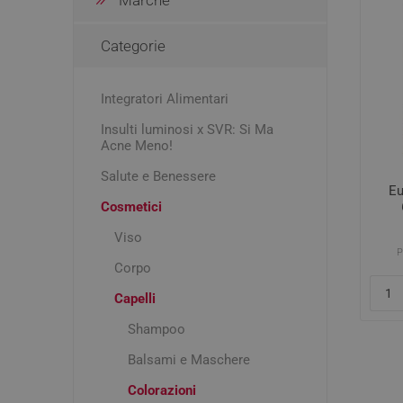
Acne e P
Igiene e cura persona
Dolori m
Creme C
Categorie
Mal di t
Mamma e bambino
Detergen
Makeup
Esfolian
Integratori Alimentari
Idratanti
Insulti luminosi x SVR: Si Ma
Occhi, Co
Pomate
Acne Meno!
Latti Arti
Macchie
Test di 
Salute e Benessere
Mascher
Eu
Cosmetici
Rossore
Controll
Disturbi
Viso
Trattame
Drenanti 
Smalti
P
Corpo
Assorbi
e senso 
Capelli
Contusio
Distorsi
Shampoo
Balsami e Maschere
Colorazioni
Deodora