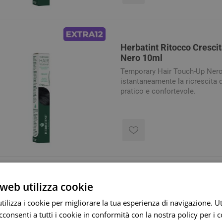
Herbatint Ritocco Cresc
Nero 10ml
Temporary Hair Touch-Up Ner
istantaneamente la ricrescita 
pratico e confortevole.
Herbatint Gel Colorante
web utilizza cookie
Castano Scuro 170ml
ilizza i cookie per migliorare la tua esperienza di navigazione. Ut
Herbatint 3N Castano Scuro 1
consenti a tutti i cookie in conformità con la nostra policy per i 
dei capelli bianchi, senza ammo