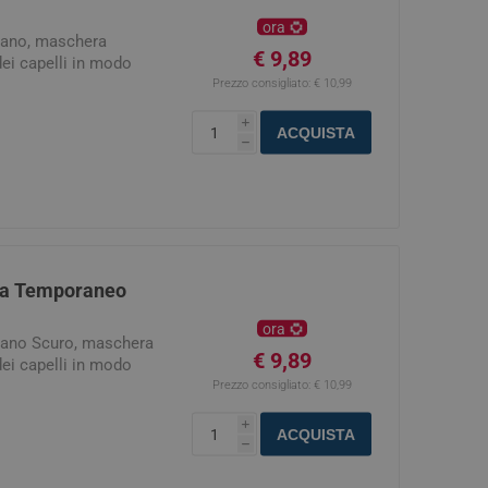
digestione
ora
Funzione epatica
tano, maschera
€ 9,89
dei capelli in modo
Prezzo consigliato:
€ 10,99
i
ACQUISTA
h
nghie
Occhi e Vista
ita Temporaneo
ora
tano Scuro, maschera
€ 9,89
dei capelli in modo
Prezzo consigliato:
€ 10,99
i
ACQUISTA
h