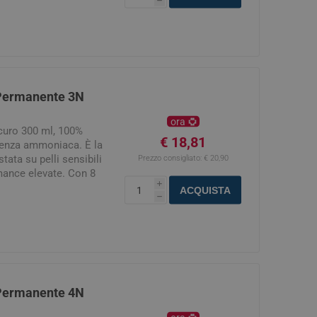
h
lantezza e Tenuta con
l all'interno della
 Permanente 3N
ora
curo 300 ml, 100%
€ 18,81
 senza ammoniaca. È la
tata su pelli sensibili
Prezzo consigliato:
€ 20,90
rmance elevate. Con 8
i
ata. Questa linea è
ACQUISTA
h
tto con continuità e
ci applicazioni con
ezione.
 Permanente 4N