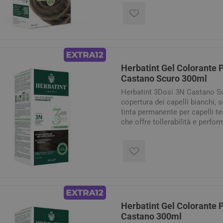
Formula - Meno Pack - Più Bril
Balsamo Royal Conditioner 50 m
confezione.
Herbatint Gel Colorante
Castano Scuro 300ml
Herbatint 3Dosi 3N Castano S
copertura dei capelli bianchi,
tinta permanente per capelli tes
che offre tollerabilità e perfo
estratti naturali, formula delic
ideale per chi utilizza il prodo
permette di effettuare moltepli
l'acquisto di una singola conf
Herbatint Gel Colorante
Castano 300ml