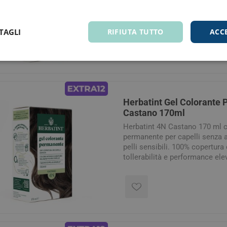
permanente per capelli testata 
offre tollerabilità e performan
estratti naturali, formula deli
TAGLI
RIFIUTA TUTTO
ACC
170 ml: Stessa Formula - Meno
Brillantezza e Tenuta con Bal
50 ml all'interno della confezi
Herbatint Gel Colorante
Castano 170ml
Herbatint 4N Castano 170 ml 
permanente per capelli senza 
pelli sensibili. 100% copertura 
tollerabilità e performance ele
naturale e facile da applicare
ml: Stessa Formula - Meno Pack
Tenuta con Balsamo Royal Con
all'interno della confezione.