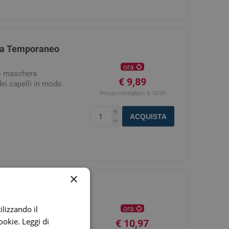
ita Temporaneo
ora
o maschera
€ 9,89
dei capelli in modo
Prezzo consigliato:
€ 10,99
i
ACQUISTA
h
×
 Permanente 3N
ilizzando il
ora
70 ml, 100% copertura
cookie.
Leggi di
€ 10,97
niaca. È la tinta