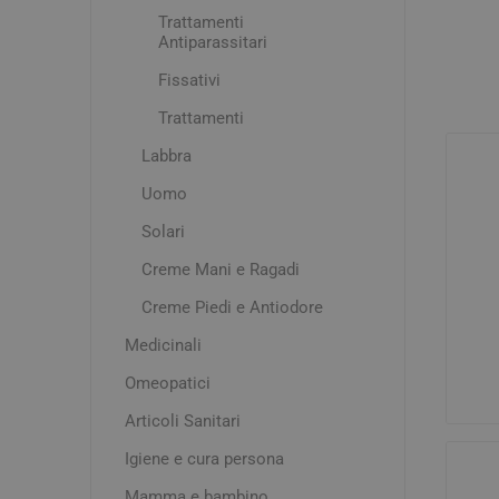
Influenz
Cura Man
Uomo
Trattamenti
Latte e
Antiparassitari
Febbre
Cura Ung
Viso e B
Spray e 
Igiene O
Fissativi
Antiossi
Mal di g
Calli e 
Capelli
Stick e 
Naso ch
Verruch
Trattamenti
Corpo
Tosse
Vescich
Labbra
Accessor
Uomo
Solari
Creme Mani e Ragadi
Creme Piedi e Antiodore
Pelle e S
Medicinali
Tonici e
Omeopatici
Articoli Sanitari
Igiene e cura persona
Mamma e bambino