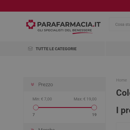
TUTTE LE CATEGORIE
Integratori Alimentari
Salute e Benessere
Home
Prezzo
Col
Cosmetici
AbbVie
Abiogen
Aboca
Pharma
Min:
€ 7,00
Max:
€ 19,00
Medicinali
I p
Omeopatici
Alimenti
Antinau
Viso
Antinfia
Compre
Accessor
Disinfet
Pennelli
7
19
Cambio 
Analgesi
Antirugh
Mascher
Articoli Sanitari
Dolori m
Marche