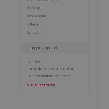
Makeup
Idee Regalo
Offerte
Sospesi
I tag più popolari
Vie Urin
antiage
Cistite
bionike defence color
Prostati
le difese immunitarie
lovren
Benesser
VISUALIZZA TUTTI