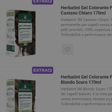
Herbatint Gel Colorante
Castano Chiaro 170ml
Herbatint 5N Castano Chiaro 17
permanente per capelli senza 
pelli sensibili, 100% copertura 
Tollerabilità e performance ele
formula delicata. Nuovo forma
Formula - Meno Pack - Più Bril
Balsamo Royal Conditioner 50 m
confezione.
Herbatint Gel Colorante
Biondo Scuro 170ml
Herbatint 6N Biondo Scuro 170
dei capelli bianchi, è la tinta 
senza ammoniaca, testata su pe
Tollerabilità e performance ele
naturali bio. Nuovo formato d