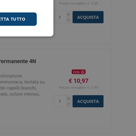
su pelli sensibili che
Prezzo consigliato:
€ 12,90
ce elevate. Con 8
i
cata. Nuovo formato da
ACQUISTA
ETTA TUTTO
h
 Pack - Più
samo Royal Conditioner
one.
 Permanente 4N
ora
colorazione
€ 10,97
ammoniaca, testata su
dei capelli bianchi,
Prezzo consigliato:
€ 12,90
vate, colore intenso,
i
. Nuovo formato da 170
ACQUISTA
h
 - Più Brillantezza e
ditioner 50 ml