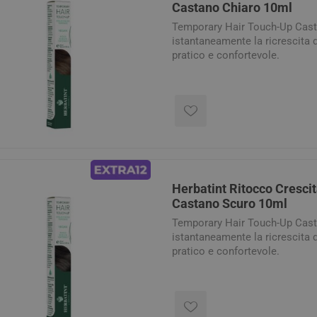
Castano Chiaro 10ml
Temporary Hair Touch-Up Cas
istantaneamente la ricrescita 
pratico e confortevole.
arie
Tonici e stimolanti
Capelli e U
Herbatint Ritocco Cresc
Memoria e Concentrazione
Castano Scuro 10ml
te
Temporary Hair Touch-Up Cas
e Vie Urinarie
istantaneamente la ricrescita 
pratico e confortevole.