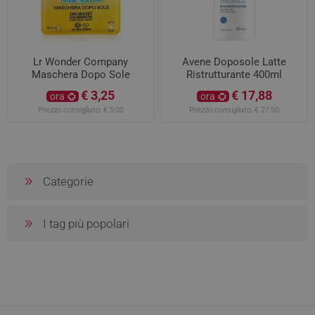
Lr Wonder Company
Avene Doposole Latte
Maschera Dopo Sole
Ristrutturante 400ml
€ 3,25
€ 17,88
ora
ora
Prezzo consigliato:
€ 5,00
Prezzo consigliato:
€ 27,50
Categorie
I tag più popolari