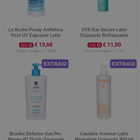
La Roche Posay Anthelios
SVR Sun Secure Latte
Post-UV Exposure Latte
Doposole Rinfrescante
Doposole 400ml
Lenitivo 200ml
€ 15,68
€ 11,50
ora
ora
Prezzo consigliato:
€ 28,50
Prezzo consigliato:
€ 23,00
Bionike Defence Sun Pro-
Caudalie Vinosun Latte
Repair 4D Fluido Doposole
Riparatore Doposole 400 ml