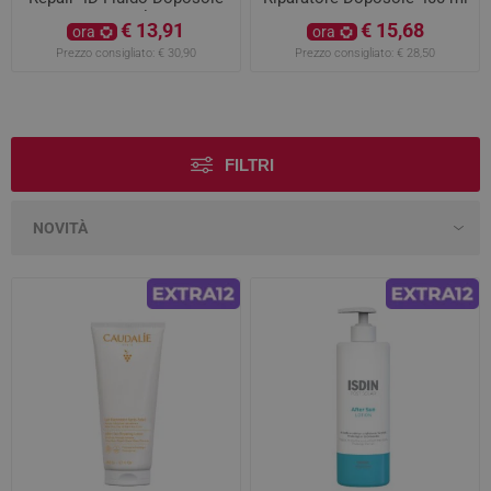
400ml
€ 13,91
€ 15,68
ora
ora
Prezzo consigliato:
€ 30,90
Prezzo consigliato:
€ 28,50
FILTRI