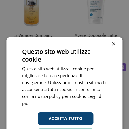
Lr Wonder Company
Avene Doposole Latte
doposole fluido 400ml
Ristrutturante 200ml
×
€ 12,00
€ 12,48
ora
ora
Questo sito web utilizza
Prezzo consigliato:
€ 20,00
Prezzo consigliato:
€ 21,90
cookie
Questo sito web utilizza i cookie per
migliorare la tua esperienza di
navigazione. Utilizzando il nostro sito web
acconsenti a tutti i cookie in conformità
con la nostra policy per i cookie.
Leggi di
più
ACCETTA TUTTO