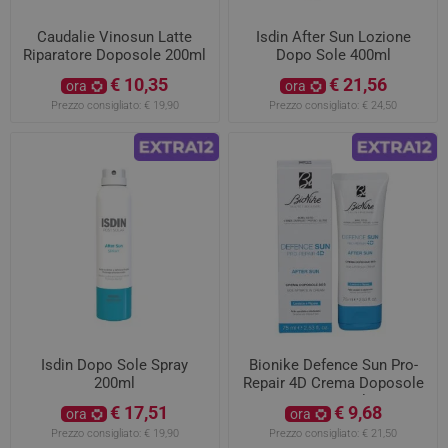
Caudalie Vinosun Latte
Isdin After Sun Lozione
Riparatore Doposole 200ml
Dopo Sole 400ml
€ 10,35
€ 21,56
ora
ora
Prezzo consigliato:
€ 19,90
Prezzo consigliato:
€ 24,50
Isdin Dopo Sole Spray
Bionike Defence Sun Pro-
200ml
Repair 4D Crema Doposole
SOS 75ml
€ 17,51
€ 9,68
ora
ora
Prezzo consigliato:
€ 19,90
Prezzo consigliato:
€ 21,50