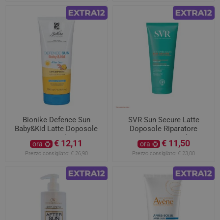
Bionike Defence Sun
SVR Sun Secure Latte
Baby&Kid Latte Doposole
Doposole Riparatore
200ml
Lenitivo 200ml
€ 12,11
€ 11,50
ora
ora
Prezzo consigliato:
€ 26,90
Prezzo consigliato:
€ 23,00