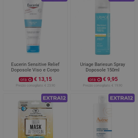
Eucerin Sensitive Relief
Uriage Bariesun Spray
Doposole Viso e Corpo
Doposole 150ml
200ml
€ 13,15
€ 9,95
ora
ora
Prezzo consigliato:
€ 23,90
Prezzo consigliato:
€ 19,90