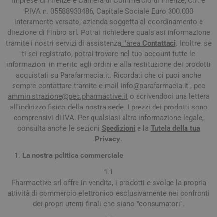
Imprese di Firenze e Camera di Commercio di Firenze, C.F. e
P.IVA n. 05588930486, Capitale Sociale Euro 300.000
interamente versato, azienda soggetta al coordinamento e
direzione di Finbro srl. Potrai richiedere qualsiasi informazione
tramite i nostri servizi di assistenza
l'area
Contattaci
. Inoltre, se
ti sei registrato, potrai trovare nel tuo account tutte le
informazioni in merito agli ordini e alla restituzione dei prodotti
acquistati su Parafarmacia.it. Ricordati che ci puoi anche
sempre contattare tramite e-mail
info@parafarmacia.it
, pec
amministrazione@pec.pharmactive.it
o scrivendoci una lettera
all'indirizzo fisico della nostra sede. I prezzi dei prodotti sono
comprensivi di IVA. Per qualsiasi altra informazione legale,
consulta anche le sezioni
Spedizioni
e la
Tutela della tua
Privacy
.
La nostra politica commerciale
1.1
Pharmactive srl offre in vendita, i prodotti e svolge la propria
attività di commercio elettronico esclusivamente nei confronti
dei propri utenti finali che siano "consumatori".