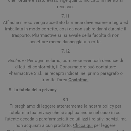
che l'ordine è stato evaso vige quanto indicato in merito al
recesso.
7.11
Affinché il reso venga accettato la merce deve essere integra ed
imballata in modo corretto, così da non subire danni durante il
trasporto. Pharmactive srl si avvale della facoltà di non
accettare merce danneggiata o rotta.
7.12
Reclami
- Per ogni reclamo, comprese eventuali denunce di
difetti di conformità, il Consumatore può contattare
Pharmactive S.r.l. ai recapiti indicati nel primo paragrafo o
tramite l'area
Contattaci
.
La tutela della privacy
8.1
Ti preghiamo di leggere attentamente la nostra policy per
tutelare la tua privacy che si applica anche nel caso in cui
l'utente acceda a parafarmacia.it ed utilizzi i relativi servizi, ma
non acquisiti alcun prodotto.
Clicca qui
per leggere