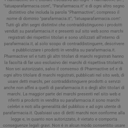
"latuaparafarmacia.com", "Parafarmacia.it" e di ogni altro segno
distintivo che includa la parola "Pharmactive", compreso il
nome di dominio "parafarmacia.it", "latuaparafarmacia.com".
Tutti gli altri segni distintivi che contraddistinguono i prodotti
venduti su parafarmacia.it e presenti sul sito web sono marchi
registrati dei rispettivi titolari e sono utilizzati all'interno di
parafarmacia.it, al solo scopo di contraddistinguere, descrivere
e pubblicizzare i prodotti in vendita su parafarmacia.it.
Pharmactive srl e tutti gli altri titolari di marchi registrati hanno
la facoltà di far uso esclusivo dei marchi di rispettiva titolarità.
Non sei autorizzato, salvo il consenso di Pharmactive srl e di
ogni altro titolare di marchi registrati, pubblicati nel sito web, di
usare detti marchi, per contraddistinguere prodotti o servizi
anche non affini a quelli di parafarmacia.it o degli altri titolari di
marchi. La maggior parte dei marchi presenti nel sito web e
riferiti a prodotti in vendita su parafarmacia.it sono marchi
celebri e noti alla generalità del pubblico e ad ogni utente di
parafarmacia.it. Qualsiasi uso di detti marchi non conforme alla
legge e, in quanto non autorizzato, è vietato e comporta
conseguenze legali gravi. Non è in alcun modo consentito usare