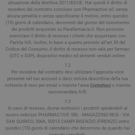
attuazione della direttiva 2011/83/UE. Hai quindi il diritto di
recedere dal contratto concluso con Pharmactive srl, senza
alcuna penalità e senza specificarne il motivo, entro quindici
(15) giorni di calendario, decorrenti dal giorno del ricevimento
dei prodotti acquistati su Parafarmacia.it. Non possono
esercitare il diritto di recesso i clienti che acquistano con
Partita IVA. Inoltre, In base a quanto previsto all’art.59 del
Codice del Consumo, il diritto di recesso non vale per farmaci
(OTC e SOP), dispositivi medici ed alimenti venduti online.
7.2
Per recedere dal contratto devi utilizzare l'apposita voce
presente nel tuo account o darci notizia descrittiva della tua
richiesta di reso per email o tramite l'area
Contattaci
o tramite
raccomandata A/R.
7.3
In caso di recesso, dovrai restituirci i prodotti spedendoli al
nostro indirizzo PHARMACTIVE SRL - MAGAZZINO RESI - VIA
SAN QUIRICO, 306A, 50013 CAMPI BISENZIO (FIRENZE) entro
quindici (15) giorni di calendario che decorrono da quando hai
ricevuto i prodotti.