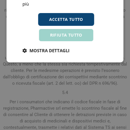
più
procedure relative al tuo acquisto e per emettere i relativi
rimborsi in caso di eventuali restituzioni dei prodotti, a seguito
di esercizio del tuo diritto di recesso, ovvero qualora si renda
ACCETTA TUTTO
necessario prevenire o segnalare alle forze di polizia la
commissione di frodi su Parafarmacia.it.
RIFIUTA TUTTO
5.3
Ai sensi dell’art. 22 del DPR n 633/72 le vendite per
MOSTRA DETTAGLI
corrispondenza (nonché le operazioni assimilate a queste
ultime) sono esonerate dall’obbligo di emissione della fattura.
Questo, a meno che la stessa sia richiesta tempestivamente dal
cliente. Per le medesime operazioni è previsto l’esonero
dall’obbligo di certificazione dei corrispettivi mediante scontrino
o ricevuta fiscale (art. 2 del lett. oo) del DPR n 696/96).
5.4
Per i consumatori che indicano il codice fiscale in fase di
registrazione, Pharmactive srl emette lo scontrino fiscale al fine
di consentire al Cliente di ottenere le detrazioni previste in caso
di acquisto di medicinali e dispositivi medici e,
contestualmente, trasmette i relativi dati al Sistema TS ai sensi