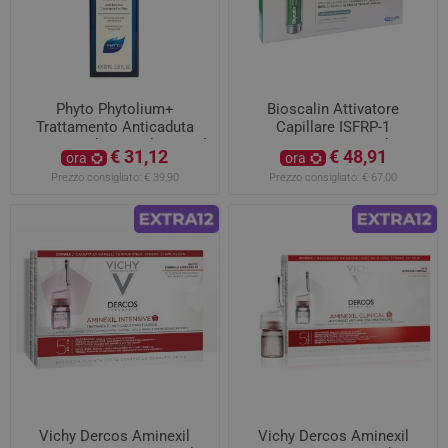
Phyto Phytolium+
Bioscalin Attivatore
Trattamento Anticaduta
Capillare ISFRP-1
Uomo Stadio Iniziale 100ml
Trattamento Anti Caduta 1
€ 31,12
€ 48,91
ora
ora
Fiala da 10ml
Prezzo consigliato:
€ 39,90
Prezzo consigliato:
€ 67,00
Vichy Dercos Aminexil
Vichy Dercos Aminexil