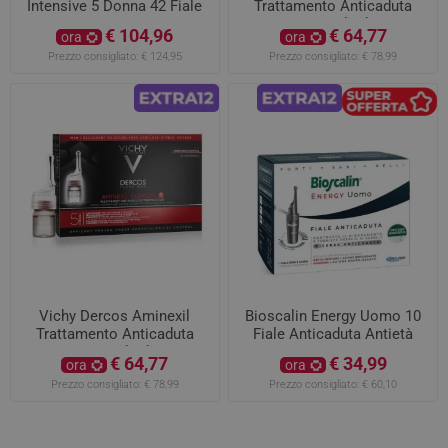
Intensive 5 Donna 42 Fiale
Trattamento Anticaduta
Donna 21 Fiale da 6ML
€ 104,96
€ 64,77
ora
ora
Prezzo consigliato:
€ 124,95
Prezzo consigliato:
€ 78,99
Vichy Dercos Aminexil
Bioscalin Energy Uomo 10
Trattamento Anticaduta
Fiale Anticaduta Antietà
Uomo 21 Fiale da 6ML
PROMOZIONE
€ 64,77
€ 34,99
ora
ora
Prezzo consigliato:
€ 78,99
Prezzo consigliato:
€ 60,10