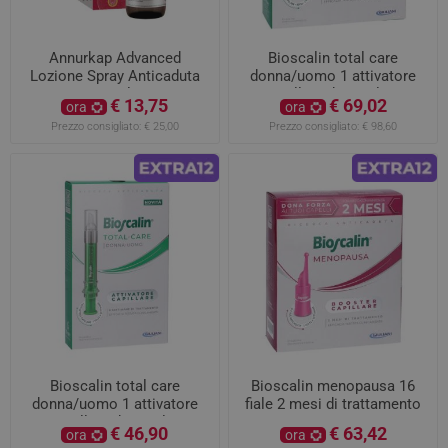
Annurkap Advanced
Bioscalin total care
Lozione Spray Anticaduta
donna/uomo 1 attivatore
60ml
capillare da 20ml 12
€ 13,75
€ 69,02
ora
ora
settimane di trattamento
Prezzo consigliato:
€ 25,00
Prezzo consigliato:
€ 98,60
Bioscalin total care
Bioscalin menopausa 16
donna/uomo 1 attivatore
fiale 2 mesi di trattamento
capillare da 10ml 6
€ 46,90
€ 63,42
ora
ora
settimane di trattamento