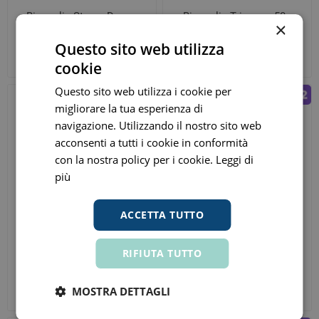
Bioscalin Stress Donna
Bioscalin Tricoage 50+
×
Uomo 7 Fiale anticaduta
Donna 10 Fiale Anticaduta
monodose 15 giorni di
Ridensificanti
Questo sito web utilizza
€ 29,93
€ 34,99
ora
ora
trattamento
cookie
Prezzo consigliato:
€ 39,90
Prezzo consigliato:
€ 60,10
Questo sito web utilizza i cookie per
migliorare la tua esperienza di
navigazione. Utilizzando il nostro sito web
acconsenti a tutti i cookie in conformità
con la nostra policy per i cookie.
Leggi di
più
ACCETTA TUTTO
Phyto Phytocyane Fiale
Phyto Phytocyane Fiale
RIFIUTA TUTTO
Uomo Caduta Severa
Donna Cadura Temporanea
12x5ml
12x5ml
€ 43,50
€ 34,08
ora
ora
MOSTRA DETTAGLI
Prezzo consigliato:
€ 58,00
Prezzo consigliato:
€ 48,00