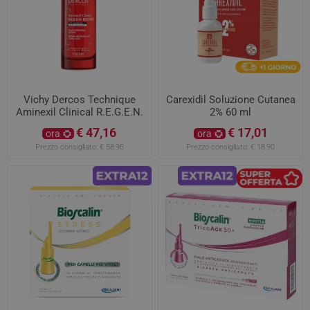
Vichy Dercos Technique
Carexidil Soluzione Cutanea
Aminexil Clinical R.E.G.E.N.
2% 60 ml
Booster Siero Rinnovatore
€ 47,16
€ 17,01
ora
ora
Capillare 90ml
Prezzo consigliato:
€ 58,95
Prezzo consigliato:
€ 18,90