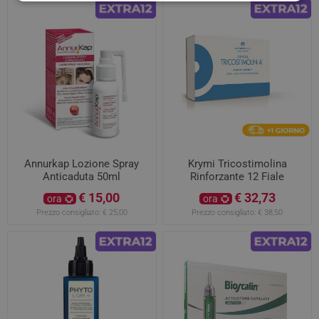
Annurkap Lozione Spray
Krymi Tricostimolina
Anticaduta 50ml
Rinforzante 12 Fiale
€ 15,00
€ 32,73
ora
ora
Prezzo consigliato:
€ 25,00
Prezzo consigliato:
€ 38,50