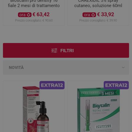
Bioscalin pro density 16
CAREXIDIL 5% spray
fiale 2 mesi di trattamento
cutaneo, soluzione 60ml
€ 63,42
€ 33,92
ora
ora
Prezzo consigliato:
€ 90,60
Prezzo consigliato:
€ 39,90
FILTRI