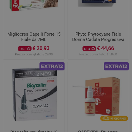
Migliocres Capelli Forte 15
Phyto Phytocyane Fiale
Fiale da 7ML
Donna Caduta Progressiva
12x5ml
€ 20,93
€ 44,66
ora
ora
Prezzo consigliato:
€ 29,90
Prezzo consigliato:
€ 58,00