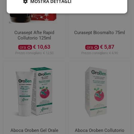
MOSTRA DETTAGLI
Curasept Afte Rapid
Curasept Biosmalto 75ml
Collutorio 125ml
€ 10,63
€ 5,87
ora
ora
Prezzo consigliato:
€ 12,50
Prezzo consigliato:
€ 6,90
Aboca Oroben Gel Orale
Aboca Oroben Collutorio