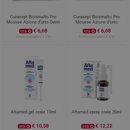
Curasept Biosmalto Pro
Curasept Biosmalto Pro
Mousse Azione d'urto Denti
Mousse Azione d'urto
Sensibili Gusto Tutti Frutti
Carie, Abrasione e Erosione
€ 6,68
€ 6,68
ora
ora
50ml
Gusto Menta 50ml
Prezzo consigliato:
€ 8,90
Prezzo consigliato:
€ 8,90
Aftamed gel orale 10ml
Aftamed spray orale 20ml
€ 10,58
€ 12,22
ora
ora