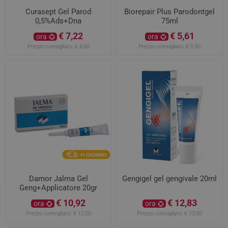
Curasept Gel Parod
Biorepair Plus Parodontgel
0,5%Ads+Dna
75ml
€ 7,22
€ 5,61
ora
ora
Prezzo consigliato:
€ 8,60
Prezzo consigliato:
€ 5,90
Damor Jalma Gel
Gengigel gel gengivale 20ml
Geng+Applicatore 20gr
€ 10,92
€ 12,83
ora
ora
Prezzo consigliato:
€ 12,00
Prezzo consigliato:
€ 13,50