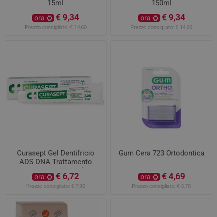
15ml
150ml
€ 9,34
€ 9,34
ora
ora
Prezzo consigliato:
€ 14,60
Prezzo consigliato:
€ 14,60
Curasept Gel Dentifricio
Gum Cera 723 Ortodontica
ADS DNA Trattamento
Astringente 75ml
€ 6,72
€ 4,69
ora
ora
Prezzo consigliato:
€ 7,90
Prezzo consigliato:
€ 6,70