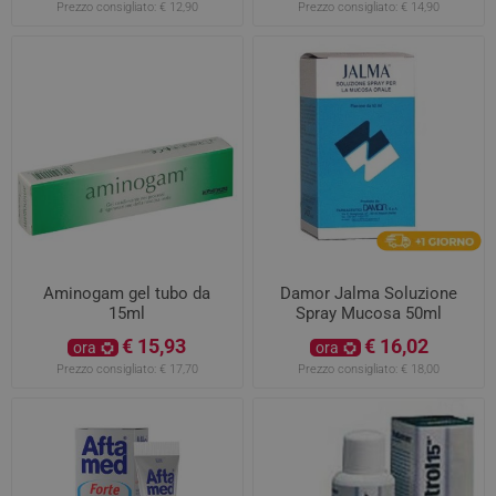
Prezzo consigliato:
€ 12,90
Prezzo consigliato:
€ 14,90
Aminogam gel tubo da
Damor Jalma Soluzione
15ml
Spray Mucosa 50ml
€ 15,93
€ 16,02
ora
ora
Prezzo consigliato:
€ 17,70
Prezzo consigliato:
€ 18,00