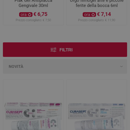
Plak Gel Antiplacca
Urgo filmogel afte e piccole
Gengivale 30ml
ferite della bocca 6ml
€ 6,75
€ 7,14
ora
ora
Prezzo consigliato:
€ 7,50
Prezzo consigliato:
€ 11,90
FILTRI