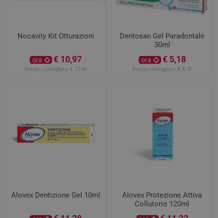
Nocavity Kit Otturazioni
Dentosan Gel Paradontale
30ml
€ 10,97
€ 5,18
ora
ora
Prezzo consigliato:
€ 12,90
Prezzo consigliato:
€ 8,70
Alovex Dentizione Gel 10ml
Alovex Protezione Attiva
Collutorio 120ml