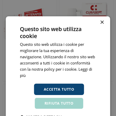
×
Questo sito web utilizza
cookie
Questo sito web utilizza i cookie per
migliorare la tua esperienza di
navigazione. Utilizzando il nostro sito web
Curasept Afte Rapid Gel
Curasept Afte Rapid Spray
acconsenti a tutti i cookie in conformità
Protettivo 10ml
15ml
con la nostra policy per i cookie.
Leggi di
€ 10,20
€ 11,90
ora
ora
più
Prezzo consigliato:
€ 12,00
Prezzo consigliato:
€ 14,00
ACCETTA TUTTO
RIFIUTA TUTTO