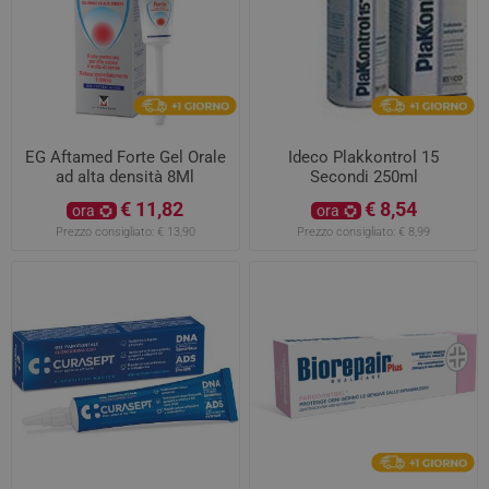
EG Aftamed Forte Gel Orale
Ideco Plakkontrol 15
ad alta densità 8Ml
Secondi 250ml
€ 11,82
€ 8,54
ora
ora
Prezzo consigliato:
€ 13,90
Prezzo consigliato:
€ 8,99