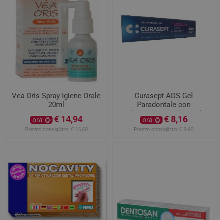
Vea Oris Spray Igiene Orale
Curasept ADS Gel
20ml
Paradontale con
Clorexidina 1% da 30ml
€ 14,94
€ 8,16
ora
ora
Prezzo consigliato:
€ 16,60
Prezzo consigliato:
€ 9,60