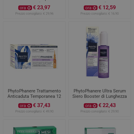
150ml
150ml
€ 23,97
€ 12,59
ora
ora
Prezzo consigliato:
€ 29,96
Prezzo consigliato:
€ 16,90
PhytoPhanere Trattamento
PhytoPhanere Ultra Serum
Anticaduta Temporanea 12
Siero Booster di Lunghezza
fiale da 5ml
50ml
€ 37,43
€ 22,43
ora
ora
Prezzo consigliato:
€ 49,90
Prezzo consigliato:
€ 29,90