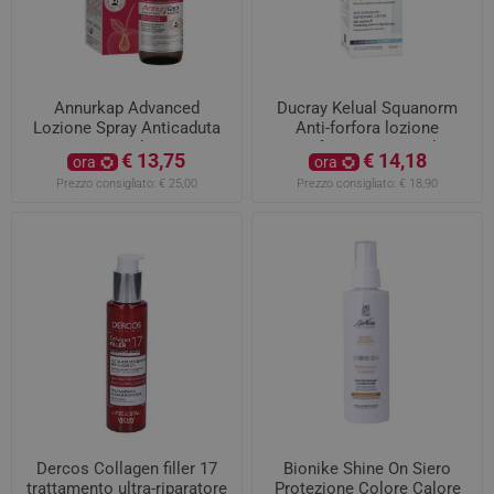
Annurkap Advanced
Ducray Kelual Squanorm
Lozione Spray Anticaduta
Anti-forfora lozione
60ml
rinfrescante 190ml
€ 13,75
€ 14,18
ora
ora
Prezzo consigliato:
€ 25,00
Prezzo consigliato:
€ 18,90
Dercos Collagen filler 17
Bionike Shine On Siero
trattamento ultra-riparatore
Protezione Colore Calore