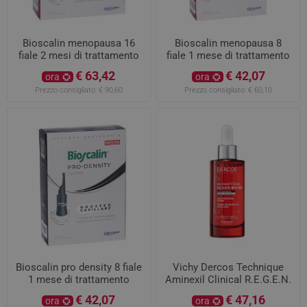
Bioscalin menopausa 16
Bioscalin menopausa 8
fiale 2 mesi di trattamento
fiale 1 mese di trattamento
€ 63,42
€ 42,07
ora
ora
Prezzo consigliato:
€ 90,60
Prezzo consigliato:
€ 60,10
Bioscalin pro density 8 fiale
Vichy Dercos Technique
1 mese di trattamento
Aminexil Clinical R.E.G.E.N.
Booster Siero Rinnovatore
€ 42,07
€ 47,16
ora
ora
Capillare 90ml