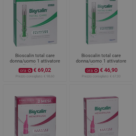
Bioscalin total care
Bioscalin total care
donna/uomo 1 attivatore
donna/uomo 1 attivatore
capillare da 20ml 12
capillare da 10ml 6
€ 69,02
€ 46,90
ora
ora
settimane di trattamento
settimane di trattamento
Prezzo consigliato:
€ 98,60
Prezzo consigliato:
€ 67,00