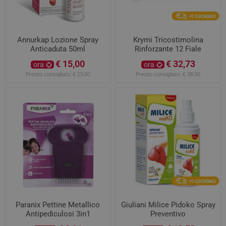
Annurkap Lozione Spray
Krymi Tricostimolina
Anticaduta 50ml
Rinforzante 12 Fiale
€ 15,00
€ 32,73
ora
ora
Prezzo consigliato:
€ 25,00
Prezzo consigliato:
€ 38,50
Paranix Pettine Metallico
Giuliani Milice Pidoko Spray
Antipediculosi 3in1
Preventivo