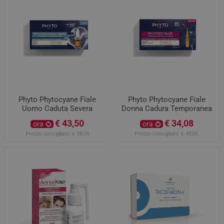
Phyto Phytocyane Fiale
Phyto Phytocyane Fiale
Uomo Caduta Severa
Donna Cadura Temporanea
12x5ml
12x5ml
€ 43,50
€ 34,08
ora
ora
Prezzo consigliato:
€ 58,00
Prezzo consigliato:
€ 48,00