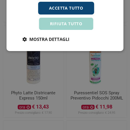
Termoprotettivo 230° Per
Donna 10 Fiale Anticaduta
ACCETTA TUTTO
Capelli Danneggiati e Fragili
Ridensificanti
€ 13,43
€ 34,99
ora
ora
150 ml
Prezzo consigliato:
€ 17,90
Prezzo consigliato:
€ 60,10
RIFIUTA TUTTO
MOSTRA DETTAGLI
Phyto Latte Districante
Puressentiel SOS Spray
Express 150ml
Preventivo Pidocchi 200ML
€ 13,43
€ 11,98
ora
ora
Prezzo consigliato:
€ 17,90
Prezzo consigliato:
€ 24,95