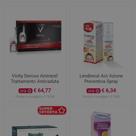
Vichy Dercos Aminexil
Lendinout Act Azione
Trattamento Anticaduta
Preventiva Spray
Uomo 21 Fiale da 6ML
€ 64,77
€ 6,34
ora
ora
Prezzo consigliato:
€ 78,99
Prezzo consigliato:
€ 9,90