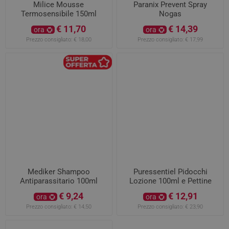
Milice Mousse
Paranix Prevent Spray
Termosensibile 150ml
Nogas
€ 11,70
€ 14,39
ora
ora
Prezzo consigliato:
€ 18,00
Prezzo consigliato:
€ 17,99
Mediker Shampoo
Puressentiel Pidocchi
Antiparassitario 100ml
Lozione 100ml e Pettine
OMAGGIO
€ 9,24
€ 12,91
ora
ora
Prezzo consigliato:
€ 14,50
Prezzo consigliato:
€ 23,90