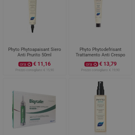
Phyto Phytoapaisant Siero
Phyto Phytodefrisant
Anti Prurito 50ml
Trattamento Anti Crespo
50ml
€ 11,16
€ 13,79
ora
ora
Prezzo consigliato:
€ 15,90
Prezzo consigliato:
€ 19,90