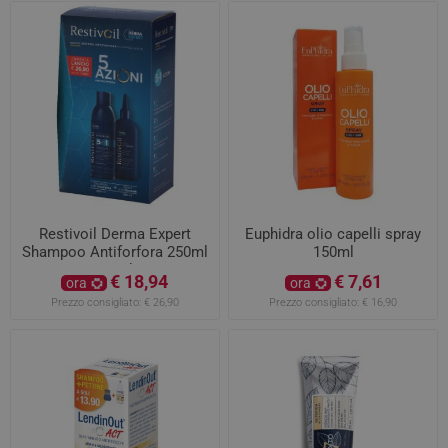
Restivoil Derma Expert
Euphidra olio capelli spray
Shampoo Antiforfora 250ml
150ml
e Siero 150ml 5 azioni
€ 18,94
€ 7,61
ora
ora
Prezzo consigliato:
€ 26,90
Prezzo consigliato:
€ 16,90