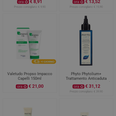
€ 8,91
€ 13,52
ora
ora
Prezzo consigliato:
€ 9,90
Prezzo consigliato:
€ 15,90
Valetudo Propso Impacco
Phyto Phytolium+
Capelli 150ml
Trattamento Anticaduta
Uomo Stadio Iniziale 100ml
€ 21,00
€ 31,12
ora
ora
Prezzo consigliato:
€ 39,90