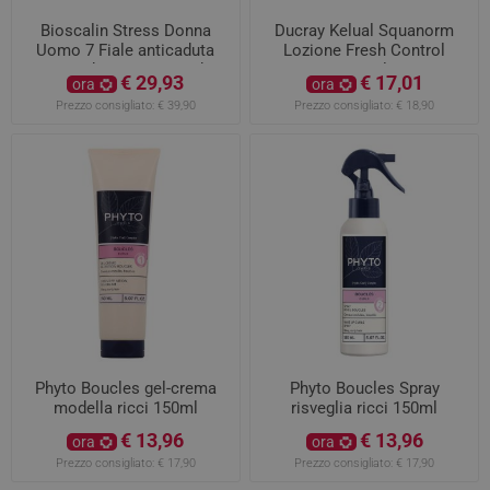
Bioscalin Stress Donna
Ducray Kelual Squanorm
Uomo 7 Fiale anticaduta
Lozione Fresh Control
monodose 15 giorni di
200ml
€ 29,93
€ 17,01
ora
ora
trattamento
Prezzo consigliato:
€ 39,90
Prezzo consigliato:
€ 18,90
Phyto Boucles gel-crema
Phyto Boucles Spray
modella ricci 150ml
risveglia ricci 150ml
€ 13,96
€ 13,96
ora
ora
Prezzo consigliato:
€ 17,90
Prezzo consigliato:
€ 17,90