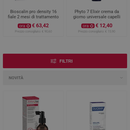
Bioscalin pro density 16
Phyto 7 Elixir crema da
fiale 2 mesi di trattamento
giorno universale capelli
50ml
€ 63,42
€ 12,40
ora
ora
Prezzo consigliato:
€ 90,60
Prezzo consigliato:
€ 15,90
FILTRI