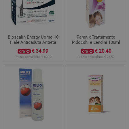
Bioscalin Energy Uomo 10
Paranix Trattamento
Fiale Anticaduta Antietà
Pidocchi e Lendini 100ml
PROMOZIONE
con Pettine
€ 34,99
€ 20,40
ora
ora
Prezzo consigliato:
€ 60,10
Prezzo consigliato:
€ 25,50