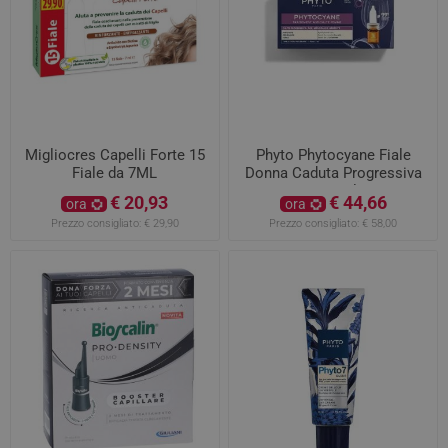
Migliocres Capelli Forte 15
Phyto Phytocyane Fiale
Fiale da 7ML
Donna Caduta Progressiva
12x5ml
€ 20,93
€ 44,66
ora
ora
Prezzo consigliato:
€ 29,90
Prezzo consigliato:
€ 58,00