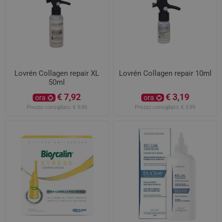
Lovrén Collagen repair XL
Lovrén Collagen repair 10ml
50ml
€ 7,92
€ 3,19
ora
ora
Prezzo consigliato:
€ 9,90
Prezzo consigliato:
€ 3,99