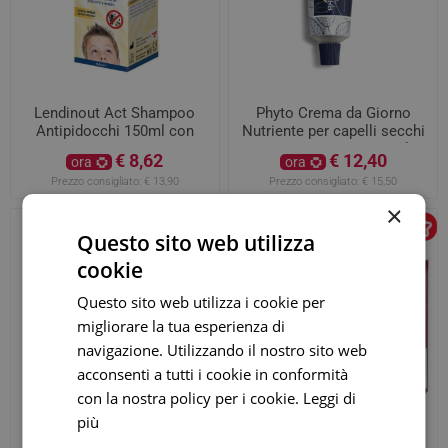
Lendinout Act Shampoo
Phyto Crema da Giorno
Antipidocchi 150ml con
Nutriente per capelli secchi
Pettine
senza risciacquo 50ml
€ 8,62
€ 12,40
ora
ora
Prezzo consigliato:
€ 13,90
Prezzo consigliato:
€ 15,50
×
Questo sito web utilizza
cookie
Questo sito web utilizza i cookie per
migliorare la tua esperienza di
navigazione. Utilizzando il nostro sito web
acconsenti a tutti i cookie in conformità
con la nostra policy per i cookie.
Leggi di
più
Phyto Spray Riparatore
Bioscalin Tricoage 50+