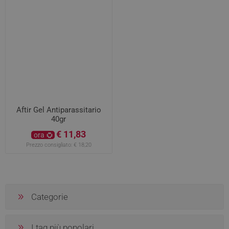
Aftir Gel Antiparassitario
40gr
€ 11,83
ora
Prezzo consigliato:
€ 18,20
Categorie
I tag più popolari