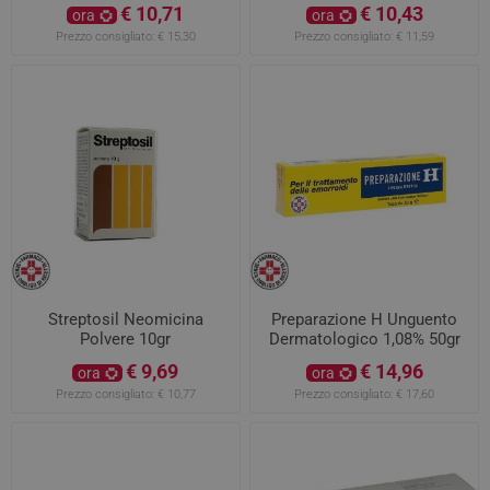
20gr
€ 10,71
€ 10,43
ora
ora
Prezzo consigliato:
€ 15,30
Prezzo consigliato:
€ 11,59
Streptosil Neomicina
Preparazione H Unguento
Polvere 10gr
Dermatologico 1,08% 50gr
€ 9,69
€ 14,96
ora
ora
Prezzo consigliato:
€ 10,77
Prezzo consigliato:
€ 17,60