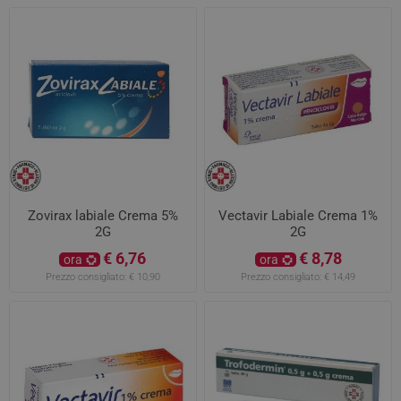
Zovirax labiale Crema 5%
Vectavir Labiale Crema 1%
2G
2G
€ 6,76
€ 8,78
ora
ora
Prezzo consigliato:
€ 10,90
Prezzo consigliato:
€ 14,49