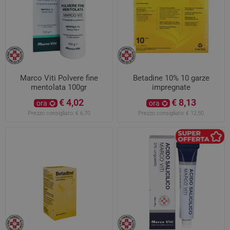
Marco Viti Polvere fine
Betadine 10% 10 garze
mentolata 100gr
impregnate
€ 4,02
€ 8,13
ora
ora
Prezzo consigliato:
€ 6,70
Prezzo consigliato:
€ 12,50