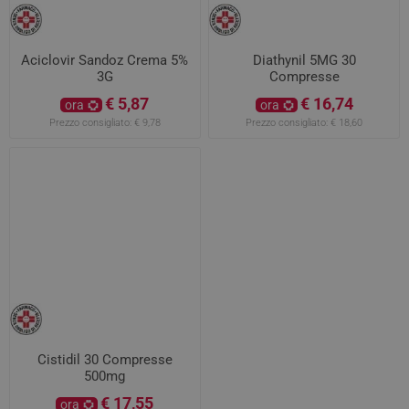
Aciclovir Sandoz Crema 5%
Diathynil 5MG 30
3G
Compresse
€ 5,87
€ 16,74
ora
ora
Prezzo consigliato:
€ 9,78
Prezzo consigliato:
€ 18,60
Cistidil 30 Compresse
500mg
€ 17,55
ora