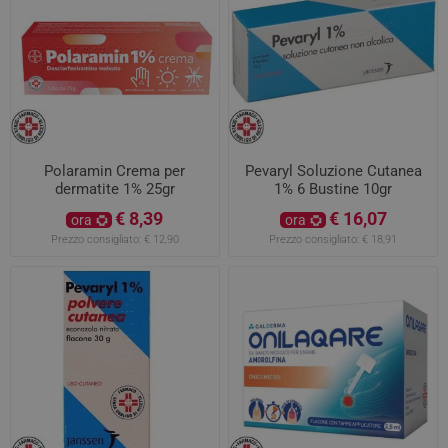
Polaramin Crema per
Pevaryl Soluzione Cutanea
dermatite 1% 25gr
1% 6 Bustine 10gr
€ 8,39
€ 16,07
ora
ora
Prezzo consigliato:
€ 12,90
Prezzo consigliato:
€ 18,91