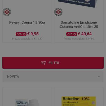
Pevaryl Crema 1% 30gr
Somatoline Emulsione
Cutanea AntiCellulite 30
Bustine 0,1+0,3%
€ 9,95
€ 40,64
ora
ora
Prezzo consigliato:
€ 15,30
Prezzo consigliato:
€ 64,50
FILTRI