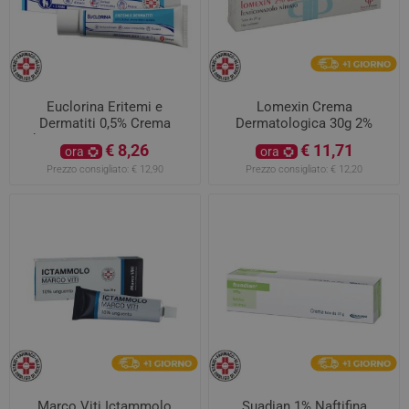
Euclorina Eritemi e
Lomexin Crema
Dermatiti 0,5% Crema
Dermatologica 30g 2%
Idrocortisone Acetato 20g
€ 8,26
€ 11,71
ora
ora
Prezzo consigliato:
€ 12,90
Prezzo consigliato:
€ 12,20
Marco Viti Ictammolo
Suadian 1% Naftifina