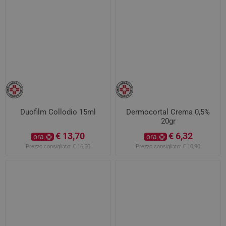
Duofilm Collodio 15ml
Dermocortal Crema 0,5%
20gr
€ 13,70
€ 6,32
ora
ora
Prezzo consigliato:
€ 16,50
Prezzo consigliato:
€ 10,90