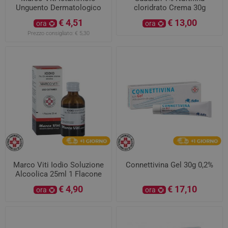
Unguento Dermatologico
cloridrato Crema 30g
50g 10%
€ 4,51
€ 13,00
ora
ora
Prezzo consigliato:
€ 5,30
Marco Viti Iodio Soluzione
Connettivina Gel 30g 0,2%
Alcoolica 25ml 1 Flacone
€ 4,90
€ 17,10
ora
ora