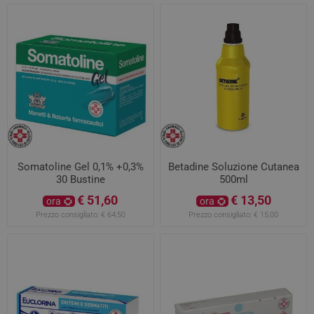
Somatoline Gel 0,1% +0,3%
Betadine Soluzione Cutanea
30 Bustine
500ml
€ 51,60
€ 13,50
ora
ora
Prezzo consigliato:
€ 64,50
Prezzo consigliato:
€ 15,00