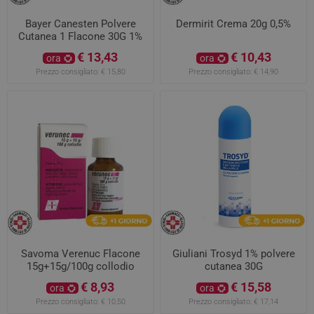
Bayer Canesten Polvere
Dermirit Crema 20g 0,5%
Cutanea 1 Flacone 30G 1%
€ 13,43
€ 10,43
ora
ora
Prezzo consigliato:
€ 15,80
Prezzo consigliato:
€ 14,90
Savoma Verenuc Flacone
Giuliani Trosyd 1% polvere
15g+15g/100g collodio
cutanea 30G
€ 8,93
€ 15,58
ora
ora
Prezzo consigliato:
€ 10,50
Prezzo consigliato:
€ 17,14