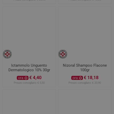
Ictammolo Unguento
Nizoral Shampoo Flacone
Dermatologico 10% 30gr
100gr
€ 4,40
€ 18,18
ora
ora
Prezzo consigliato:
€ 5,50
Prezzo consigliato:
€ 20,90