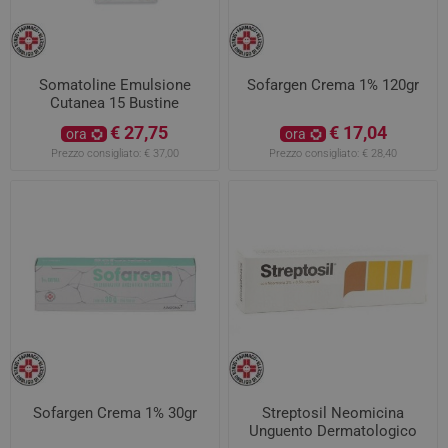
Somatoline Emulsione
Sofargen Crema 1% 120gr
Cutanea 15 Bustine
0,1+0,3%
€ 27,75
€ 17,04
ora
ora
Prezzo consigliato:
€ 37,00
Prezzo consigliato:
€ 28,40
Sofargen Crema 1% 30gr
Streptosil Neomicina
Unguento Dermatologico