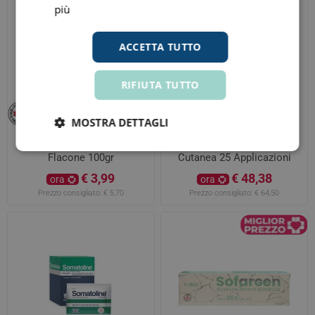
più
ACCETTA TUTTO
RIFIUTA TUTTO
MOSTRA DETTAGLI
Marco Viti Mentolo 1%
Somatoline Emulsione
Flacone 100gr
Cutanea 25 Applicazioni
€ 3,99
€ 48,38
ora
ora
Prezzo consigliato:
€ 5,70
Prezzo consigliato:
€ 64,50