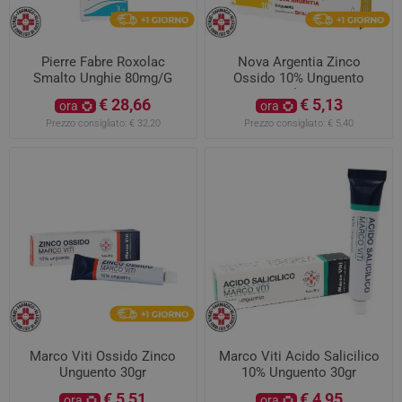
Pierre Fabre Roxolac
Nova Argentia Zinco
Smalto Unghie 80mg/G
Ossido 10% Unguento
Dermatologico 30g
€ 28,66
€ 5,13
ora
ora
Prezzo consigliato:
€ 32,20
Prezzo consigliato:
€ 5,40
Marco Viti Ossido Zinco
Marco Viti Acido Salicilico
Unguento 30gr
10% Unguento 30gr
€ 5,51
€ 4,95
ora
ora