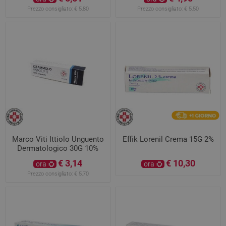
Prezzo consigliato:
€ 5,80
Prezzo consigliato:
€ 5,50
Marco Viti Ittiolo Unguento
Effik Lorenil Crema 15G 2%
Dermatologico 30G 10%
€ 3,14
€ 10,30
ora
ora
Prezzo consigliato:
€ 5,70