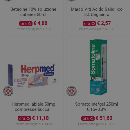
Betadine 10% soluzione
Marco Viti Acido Salicilico
cutanea 50ml
5% Unguento
€ 4,88
€ 2,57
ora
ora
Prezzo consigliato:
€ 7,50
Prezzo consigliato:
€ 5,30
Herpmed labiale 50mg
Somatoline*gel 250ml
compresse buccali
0,15+0,3%
mucoadesive
€ 11,18
€ 51,60
ora
ora
Prezzo consigliato:
€ 14,90
Prezzo consigliato:
€ 64,50