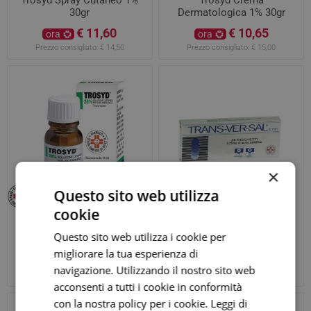
30gr
Dermatologica 1% 30gr
€ 11,60
€ 10,65
ora
ora
Prezzo consigliato:
€ 14,50
Prezzo consigliato:
€ 15,00
×
Questo sito web utilizza
cookie
Trosyd Soluzione
Transversal 20 Cerotti
Questo sito web utilizza i cookie per
Unguenale 28% 12ML
Medicati 3,75mg/6MM
migliorare la tua esperienza di
€ 25,52
€ 19,72
ora
ora
navigazione. Utilizzando il nostro sito web
Prezzo consigliato:
€ 31,90
Prezzo consigliato:
€ 23,20
acconsenti a tutti i cookie in conformità
con la nostra policy per i cookie.
Leggi di