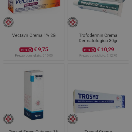
Vectavir Crema 1% 2G
Trofodermin Crema
Dermatologica 30gr
€ 9,75
€ 10,29
ora
ora
Prezzo consigliato:
€ 15,00
Prezzo consigliato:
€ 12,70
Trosyd Spray Cutaneo 1%
Trosyd Crema