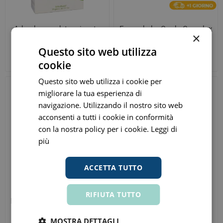
Arkopharma detossinante
Farmaderbe Cardo Complex
×
epatico 20 flaconcini
Plus 40 Compresse
Questo sito web utilizza
€ 13,94
€ 13,80
ora
ora
cookie
Prezzo consigliato:
€ 24,90
Prezzo consigliato:
€ 20,00
Questo sito web utilizza i cookie per
migliorare la tua esperienza di
navigazione. Utilizzando il nostro sito web
acconsenti a tutti i cookie in conformità
con la nostra policy per i cookie.
Leggi di
più
ACCETTA TUTTO
Arkopharma Arko
Aboca Epakur Tisana
RIFIUTA TUTTO
Depurazione e Drenaggio 45
Amaro Digestiva 20 Filtri
Capsule
€ 9,63
€ 8,33
ora
ora
MOSTRA DETTAGLI