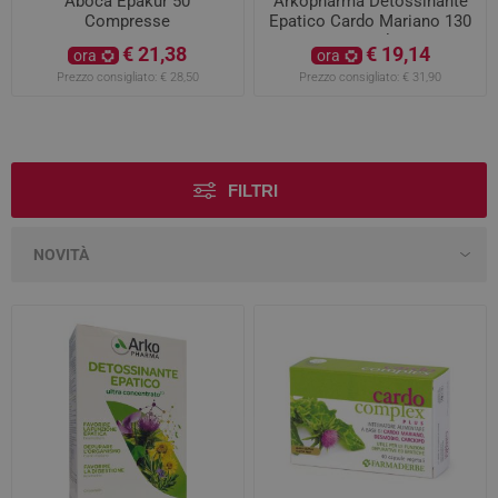
Aboca Epakur 50
Arkopharma Detossinante
Compresse
Epatico Cardo Mariano 130
capsule
€ 21,38
€ 19,14
ora
ora
Prezzo consigliato:
€ 28,50
Prezzo consigliato:
€ 31,90
FILTRI