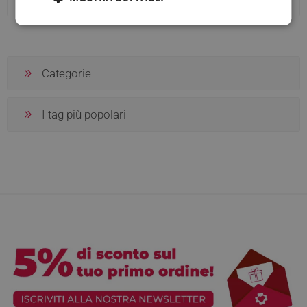
Prezzo consigliato:
€ 17,50
Prezzo consigliato:
€ 11,90
Categorie
I tag più popolari