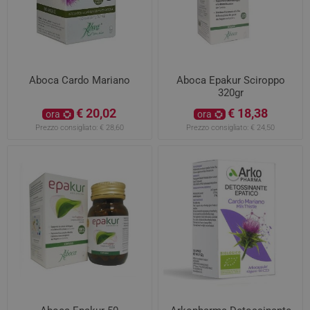
Aboca Cardo Mariano
Aboca Epakur Sciroppo
320gr
€ 20,02
€ 18,38
ora
ora
Prezzo consigliato:
€ 28,60
Prezzo consigliato:
€ 24,50