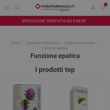
0
SPEDIZIONE GRATUITA DA €49,90
Home
Integratori Alimentari
Stomaco e Intestino
Funzione epatica
Funzione epatica
I prodotti top