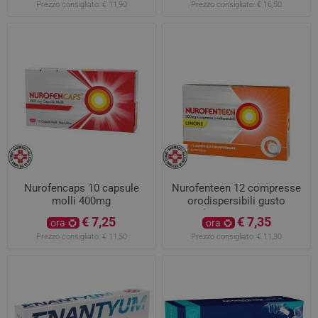
Prezzo consigliato:
€ 11,90
Prezzo consigliato:
€ 16,50
Nurofencaps 10 capsule
Nurofenteen 12 compresse
molli 400mg
orodispersibili gusto
limone 200mg
€ 7,25
€ 7,35
ora
ora
Prezzo consigliato:
€ 11,50
Prezzo consigliato:
€ 11,30