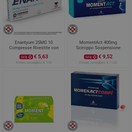
Enantyum 25MG 10
MomentAct 400mg
Compresse Rivestite con
Sciroppo Sospensione
Film
Orale 8 Bustine
€ 5,63
€ 9,52
ora
ora
Prezzo consigliato:
€ 7,50
Prezzo consigliato:
€ 11,20