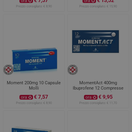
€ 7,57
€ 13,52
ora
ora
Prezzo consigliato:
€ 8,90
Prezzo consigliato:
€ 15,90
Moment 200mg 10 Capsule
MomentAct 400mg
Molli
Ibuprofene 12 Compresse
Rivestite con Film
€ 7,57
€ 9,95
ora
ora
Prezzo consigliato:
€ 8,90
Prezzo consigliato:
€ 11,70