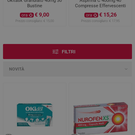
Okitask Granulato 40mg 30
Aspirina C 400mg 40
Bustine
Compresse Effervescenti
€ 9,00
€ 15,26
ora
ora
Prezzo consigliato:
€ 15,00
Prezzo consigliato:
€ 17,95
FILTRI