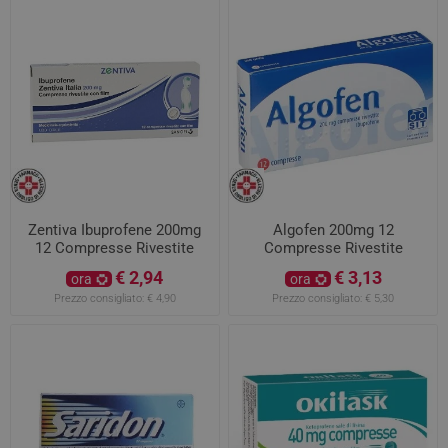
Zentiva Ibuprofene 200mg
Algofen 200mg 12
12 Compresse Rivestite
Compresse Rivestite
€ 2,94
€ 3,13
ora
ora
Prezzo consigliato:
€ 4,90
Prezzo consigliato:
€ 5,30