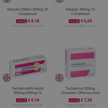
Ketodol 25MG+200mg 20
Antalgil 200mg 10
Compresse
Compresse
€ 8,18
€ 6,65
ora
ora
Prezzo consigliato:
€ 10,90
Prezzo consigliato:
€ 7,00
Tachipirinaflu Adulti
Tachipirina 500mg
500mg/200mg 12
Granulato Effervescente
Compresse Effervescenti
€ 6,16
€ 7,26
ora
ora
Prezzo consigliato:
€ 8,80
Prezzo consigliato:
€ 8,25