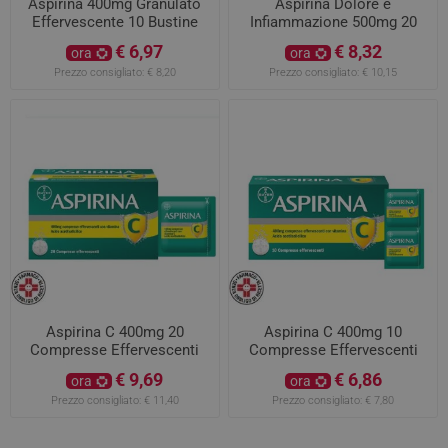
Aspirina 400mg Granulato
Aspirina Dolore e
Effervescente 10 Bustine
Infiammazione 500mg 20
Compresse Rivestite
€ 6,97
€ 8,32
ora
ora
Prezzo consigliato:
€ 8,20
Prezzo consigliato:
€ 10,15
Aspirina C 400mg 20
Aspirina C 400mg 10
Compresse Effervescenti
Compresse Effervescenti
€ 9,69
€ 6,86
ora
ora
Prezzo consigliato:
€ 11,40
Prezzo consigliato:
€ 7,80