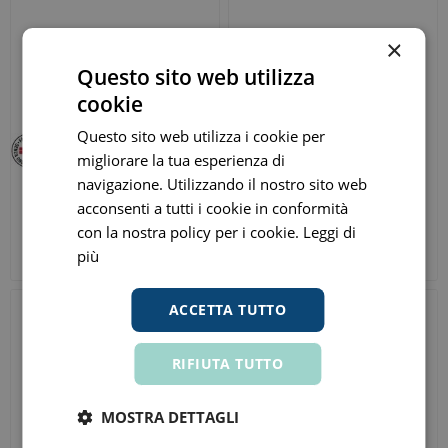
×
Questo sito web utilizza
cookie
Questo sito web utilizza i cookie per
migliorare la tua esperienza di
navigazione. Utilizzando il nostro sito web
Nurofen 12 Compresse
MomentAct 400mg 20
acconsenti a tutti i cookie in conformità
Rivestite 200mg
Compresse Rivestite
con la nostra policy per i cookie.
Leggi di
€ 3,91
€ 12,75
ora
ora
più
Prezzo consigliato:
€ 7,10
Prezzo consigliato:
€ 15,00
ACCETTA TUTTO
RIFIUTA TUTTO
MOSTRA DETTAGLI