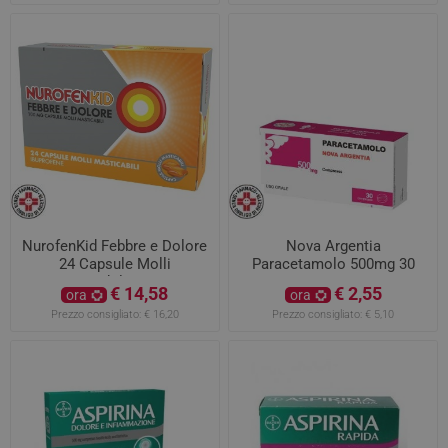
NurofenKid Febbre e Dolore
Nova Argentia
24 Capsule Molli
Paracetamolo 500mg 30
Masticabili 100mg
Compresse
€ 14,58
€ 2,55
ora
ora
Prezzo consigliato:
€ 16,20
Prezzo consigliato:
€ 5,10