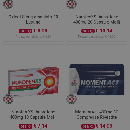
Okidol 80mg granulato 10
NurofenXS Ibuprofene
bustine
400mg 20 Capsule Molli
€ 8,08
€ 10,14
ora
ora
Prezzo consigliato:
€ 9,50
Prezzo consigliato:
€ 16,90
Nurofen XS Ibuprofene
MomentAct 400mg 30
400mg 10 Capsule Molli
Compresse Rivestite
€ 7,14
€ 14,03
ora
ora