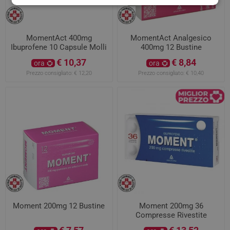
MomentAct 400mg
MomentAct Analgesico
Ibuprofene 10 Capsule Molli
400mg 12 Bustine
€ 10,37
€ 8,84
ora
ora
Prezzo consigliato:
€ 12,20
Prezzo consigliato:
€ 10,40
Moment 200mg 12 Bustine
Moment 200mg 36
Compresse Rivestite