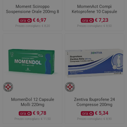
Moment Sciroppo
MomenAct Compì
Sospensione Orale 200mg 8
Ketoprofene 10 Capsule
Buste
25mg
€ 6,97
€ 7,23
ora
ora
Prezzo consigliato:
€ 8,20
Prezzo consigliato:
€ 8,50
MomenDol 12 Capsule
Zentiva Ibuprofene 24
Molli 220mg
Compresse 200mg
€ 9,78
€ 5,34
ora
ora
Prezzo consigliato:
€ 11,50
Prezzo consigliato:
€ 8,90