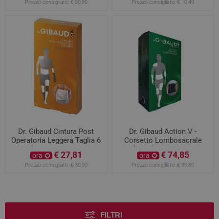
Prezzo consigliato:
€ 30,90
Prezzo consigliato:
€ 10,49
Dr. Gibaud Cintura Post
Dr. Gibaud Action V -
Operatoria Leggera Taglia 6
Corsetto Lombosacrale
da 115 a 125 CM
taglia 3 da 102 a 114 cm
€ 27,81
€ 74,85
ora
ora
Prezzo consigliato:
€ 30,90
Prezzo consigliato:
€ 99,80
FILTRI