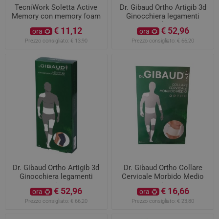
TecniWork Soletta Active
Dr. Gibaud Ortho Artigib 3d
Memory con memory foam
Ginocchiera legamenti
misura 43
Taglia 3
€ 11,12
€ 52,96
ora
ora
Prezzo consigliato:
€ 13,90
Prezzo consigliato:
€ 66,20
Dr. Gibaud Ortho Artigib 3d
Dr. Gibaud Ortho Collare
Ginocchiera legamenti
Cervicale Morbido Medio
Taglia 4
Taglia 3
€ 52,96
€ 16,66
ora
ora
Prezzo consigliato:
€ 66,20
Prezzo consigliato:
€ 23,80