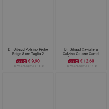
Dr. Gibaud Polsino Righe
Dr. Gibaud Cavigliera
Beige 8 cm Taglia 2
Calzino Cotone Camel
Taglia 4 Da 25 A 27 CM
€ 9,90
€ 12,60
ora
ora
Prezzo consigliato:
€ 11,00
Prezzo consigliato:
€ 14,00