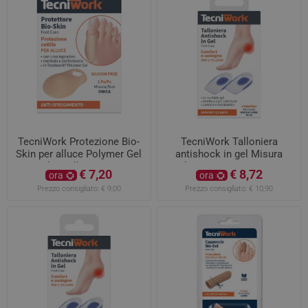
TecniWork Protezione Bio-
TecniWork Talloniera
Skin per alluce Polymer Gel
antishock in gel Misura
color pelle 1 pezzo
Medium/Large 40-44 1 paio
€ 7,20
€ 8,72
ora
ora
Prezzo consigliato:
€ 9,00
Prezzo consigliato:
€ 10,90