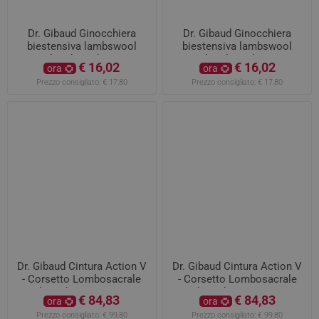
Dr. Gibaud Ginocchiera
Dr. Gibaud Ginocchiera
biestensiva lambswool
biestensiva lambswool
Camel taglia 3 da 40 a 44
Camel taglia 2 da 36 a 39
€ 16,02
€ 16,02
ora
ora
cm
cm
Prezzo consigliato:
€ 17,80
Prezzo consigliato:
€ 17,80
Dr. Gibaud Cintura Action V
Dr. Gibaud Cintura Action V
- Corsetto Lombosacrale
- Corsetto Lombosacrale
taglia 3 da 102 a 114 cm
taglia 2 da 90 a 101 cm
€ 84,83
€ 84,83
ora
ora
Prezzo consigliato:
€ 99,80
Prezzo consigliato:
€ 99,80