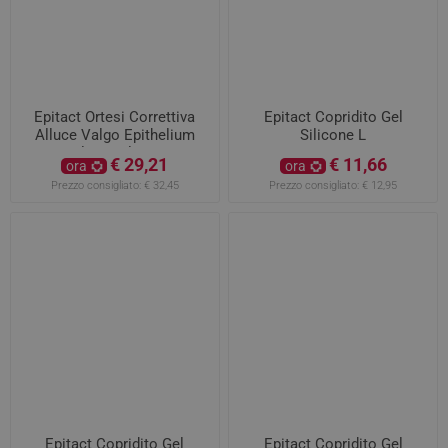
Epitact Ortesi Correttiva
Epitact Copridito Gel
Alluce Valgo Epithelium
Silicone L
Flex Taglia L
€ 29,21
€ 11,66
ora
ora
Prezzo consigliato:
€ 32,45
Prezzo consigliato:
€ 12,95
Epitact Copridito Gel
Epitact Copridito Gel