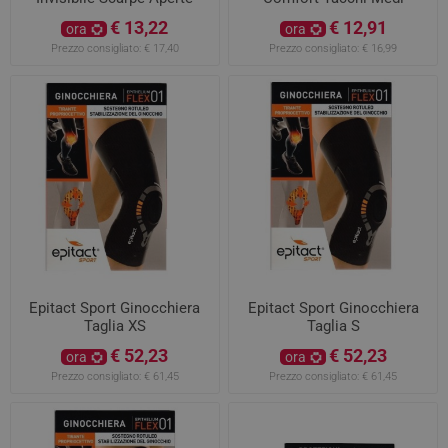
€ 13,22
€ 12,91
ora
ora
Prezzo consigliato:
€ 17,40
Prezzo consigliato:
€ 16,99
Epitact Sport Ginocchiera
Epitact Sport Ginocchiera
Taglia XS
Taglia S
€ 52,23
€ 52,23
ora
ora
Prezzo consigliato:
€ 61,45
Prezzo consigliato:
€ 61,45