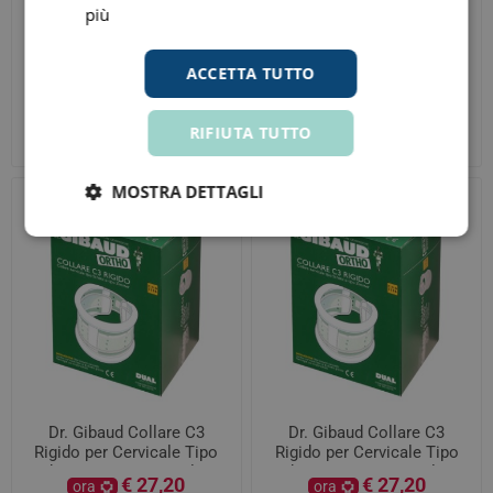
più
ACCETTA TUTTO
Epitact Sport 2 Protezioni
Dr. Gibaud Collare C3
Unghie Livide Taglia L
Rigido per Cervicale Tipo
Schanz o Zimmer Taglia 3
€ 12,56
€ 27,20
ora
ora
RIFIUTA TUTTO
Prezzo consigliato:
€ 13,95
Prezzo consigliato:
€ 32,00
MOSTRA DETTAGLI
Dr. Gibaud Collare C3
Dr. Gibaud Collare C3
Rigido per Cervicale Tipo
Rigido per Cervicale Tipo
Schanz o Zimmer Taglia 2
Schanz o Zimmer Taglia 1
€ 27,20
€ 27,20
ora
ora