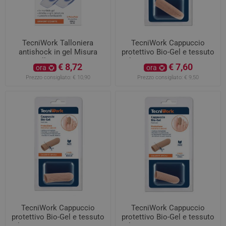
TecniWork Talloniera
TecniWork Cappuccio
antishock in gel Misura
protettivo Bio-Gel e tessuto
Small 36-39 1 paio
elastico Misura L 1 pezzo
€ 8,72
€ 7,60
ora
ora
Prezzo consigliato:
€ 10,90
Prezzo consigliato:
€ 9,50
TecniWork Cappuccio
TecniWork Cappuccio
protettivo Bio-Gel e tessuto
protettivo Bio-Gel e tessuto