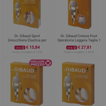
Dr. Gibaud Sport
Dr. Gibaud Cintura Post
Ginocchiera Elastica per
Operatoria Leggera Taglia 1
Distorsioni Camel Taglia 3
Da 65 A 75 CM
€ 15,84
€ 27,81
ora
ora
Prezzo consigliato:
€ 17,60
Prezzo consigliato:
€ 30,90