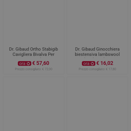
Dr. Gibaud Ortho Stabigib
Dr. Gibaud Ginocchiera
Cavigliera Bivalva Per
biestensiva lambswool
Distorsioni Taglia Unica
Camel taglia 4 da 45 a 49
€ 57,60
€ 16,02
ora
ora
cm
Prezzo consigliato:
€ 72,00
Prezzo consigliato:
€ 17,80