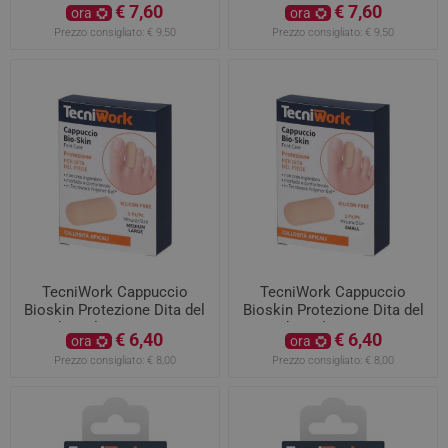
elastico Misura M 1 pezzo
elastico Misura S 1 pezzo
€ 7,60
€ 7,60
ora
ora
Prezzo consigliato:
€ 9,50
Prezzo consigliato:
€ 9,50
TecniWork Cappuccio
TecniWork Cappuccio
Bioskin Protezione Dita del
Bioskin Protezione Dita del
piede taglia M/L 1 pezzo
piede taglia S 1 pezzo
€ 6,40
€ 6,40
ora
ora
Prezzo consigliato:
€ 8,00
Prezzo consigliato:
€ 8,00