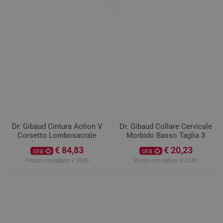
Dr. Gibaud Cintura Action V
Dr. Gibaud Collare Cervicale
Corsetto Lombosacrale
Morbido Basso Taglia 3
Taglia 1 da 78 a 89 cm
€ 84,83
€ 20,23
ora
ora
Prezzo consigliato:
€ 99,80
Prezzo consigliato:
€ 23,80