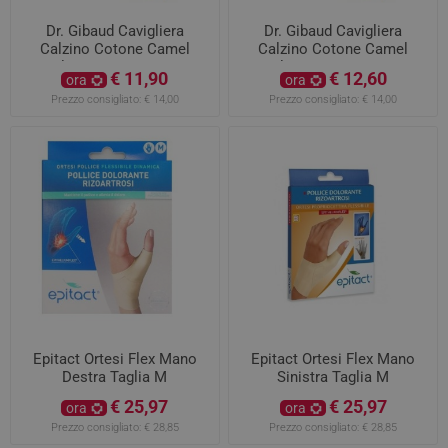
Dr. Gibaud Cavigliera
Dr. Gibaud Cavigliera
Calzino Cotone Camel
Calzino Cotone Camel
Taglia 2 Da 21 A 23 CM
Taglia 3 Da 23 A 25 CM
€ 11,90
€ 12,60
ora
ora
Prezzo consigliato:
€ 14,00
Prezzo consigliato:
€ 14,00
Epitact Ortesi Flex Mano
Epitact Ortesi Flex Mano
Destra Taglia M
Sinistra Taglia M
€ 25,97
€ 25,97
ora
ora
Prezzo consigliato:
€ 28,85
Prezzo consigliato:
€ 28,85