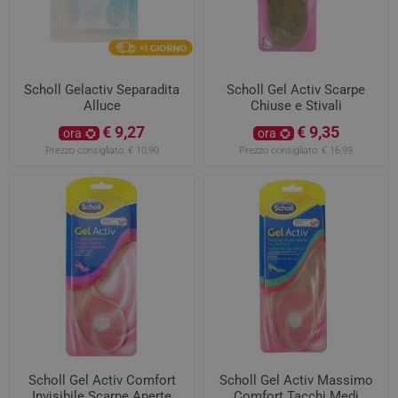
Scholl Gelactiv Separadita
Scholl Gel Activ Scarpe
Alluce
Chiuse e Stivali
€ 9,27
€ 9,35
ora
ora
Prezzo consigliato:
€ 10,90
Prezzo consigliato:
€ 16,99
Scholl Gel Activ Comfort
Scholl Gel Activ Massimo
Invisibile Scarpe Aperte
Comfort Tacchi Medi