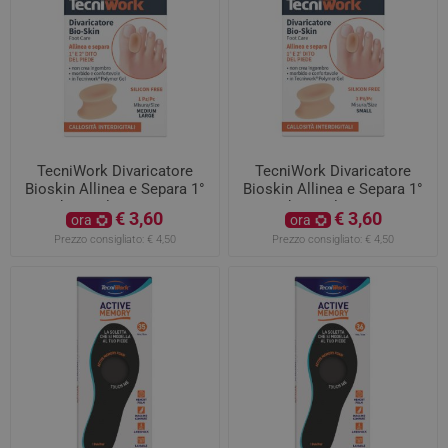
TecniWork Divaricatore
TecniWork Divaricatore
Bioskin Allinea e Separa 1°
Bioskin Allinea e Separa 1°
e 2° dito taglia M/L 1pezzo
e 2° dito taglia S 1pezzo
€ 3,60
€ 3,60
ora
ora
Prezzo consigliato:
€ 4,50
Prezzo consigliato:
€ 4,50