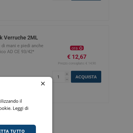
Stomaco e Intestino
 e Ragadi
Creme Piedi e Antiodore
ori
enità
Ossa e Articolazioni
k Verruche 2ML
e di mani e piedi anche
ora
dico AD CE 93/42*
€ 12,67
Prezzo consigliato:
€ 14,90
i
ACQUISTA
h
×
per lo Sport
Stomaco e Intestino
Gonfiore e gas
ilizzando il
Fermenti lattici e probiotici
cookie.
Leggi di
Regolarità intestinale e
lassativi
Acidità, reflusso e
ETTA TUTTO