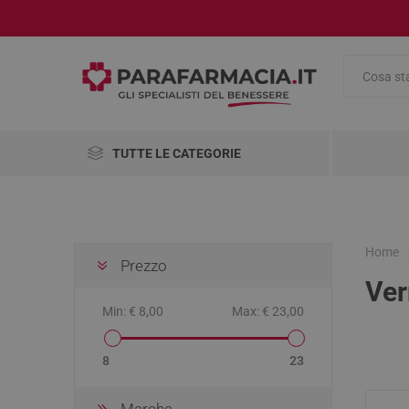
TUTTE LE CATEGORIE
Integratori Alimentari
Salute e Benessere
Home
Prezzo
Ver
Cosmetici
AbbVie
Abiogen
Aboca
Pharma
Min:
€ 8,00
Max:
€ 23,00
Medicinali
Omeopatici
Alimenti
Antinau
Viso
Antinfia
Compre
Accessor
Disinfet
Pennelli
8
23
Cambio 
Analgesi
Antirugh
Mascher
Articoli Sanitari
Dolori m
Marche