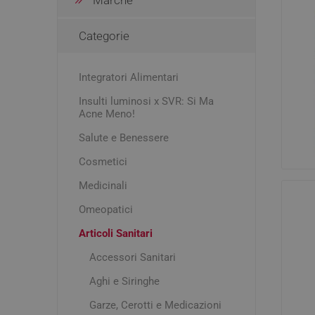
Acne e P
Igiene e cura persona
Dolori m
Creme C
Categorie
Mal di t
Mamma e bambino
Detergen
Makeup
Esfolian
Integratori Alimentari
Idratanti
Insulti luminosi x SVR: Si Ma
Occhi, Co
Pomate
Acne Meno!
Latti Arti
Macchie
Test di 
Salute e Benessere
Mascher
Cosmetici
Rossore
Controll
Disturbi
Medicinali
Trattame
Drenanti 
Smalti
Omeopatici
Assorbi
e senso 
Articoli Sanitari
Contusio
Distorsi
Accessori Sanitari
Aghi e Siringhe
Garze, Cerotti e Medicazioni
Deodora