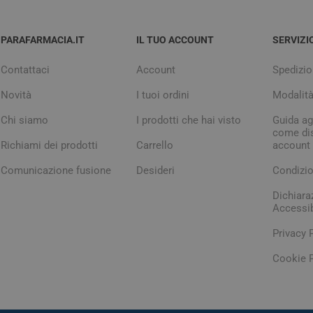
PARAFARMACIA.IT
IL TUO ACCOUNT
SERVIZI
Contattaci
Account
Spedizio
Novità
I tuoi ordini
Modalit
Chi siamo
I prodotti che hai visto
Guida agl
come dis
Richiami dei prodotti
Carrello
account
Comunicazione fusione
Desideri
Condizio
Dichiara
Accessib
Privacy 
Cookie P