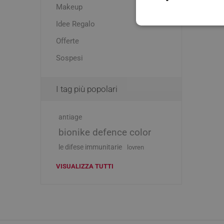
Makeup
Idee Regalo
Offerte
Sospesi
I tag più popolari
Vie Urin
antiage
bionike defence color
Cistite
le difese immunitarie
lovren
Prostati
Benesser
VISUALIZZA TUTTI