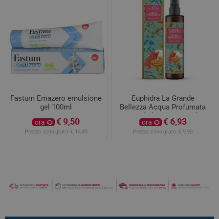
Fastum Emazero emulsione
Euphidra La Grande
gel 100ml
Bellezza Acqua Profumata
Petali di Rosa 125 ml
€ 9,50
€ 6,93
ora
ora
Prezzo consigliato:
€ 14,40
Prezzo consigliato:
€ 9,90