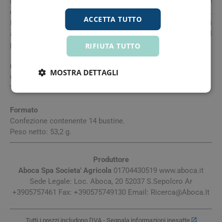
intesi come sostituti di una dieta variata ed equilibrata e
devono essere utilizzati nell’ambito di uno stile di vita sano.
ACCETTA TUTTO
Il prodotto deve essere tenuto fuori dalla portata dei bambini
al di sotto dei tre anni di età. Si consiglia di assumere il
prodotto ad almeno due ore dall’assunzione di farmaci.
RIFIUTA TUTTO
Conservazione
MOSTRA DETTAGLI
Conservare in luogo fresco, asciutto e al riparo dalla luce.
Validità a confezionamento integro: 36 mesi.
Formato
Confezione contenente 14 bustine.
Peso netto: 53,2 g.
Produttore
Aboca Spa Societa' Agricola
01704430519 www.aboca.it
Sede Legale: Loc. Aboca, 20 52037 S.Sepolcro Ar
+3905757461 Fax: +390575749130 Email:
Ricerca@Aboca.It
Tutti i prezzi includono l'IVA -
Segnala informazioni inesatte