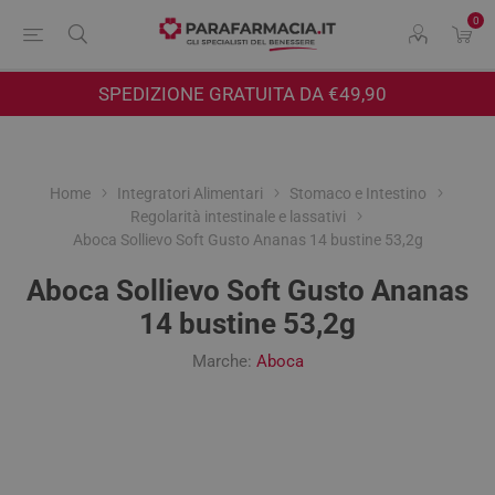
0
SPEDIZIONE GRATUITA DA €49,90
Home
Integratori Alimentari
Stomaco e Intestino
Regolarità intestinale e lassativi
Aboca Sollievo Soft Gusto Ananas 14 bustine 53,2g
Aboca Sollievo Soft Gusto Ananas
14 bustine 53,2g
Marche:
Aboca