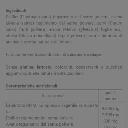
Ingredienti
Psillio (Plantago ovata) tegumento del seme polvere, avena
(Avena sativa) tegumento del seme polvere, carvi (Carum
carvi) frutti polvere, malva (Malva sylvestris) foglie e.s.,
stevia (Stevia rebaudiana) foglie polvere, aroma naturale di
ananas e aroma naturale di limone.
Può contenere tracce di semi di
sesamo
e
senape
.
Senza
glutine
,
lattosio
, coloranti, conservanti e zuccheri
aggiunti, contiene naturalmente zuccheri.
Caratteristiche nutrizionali
per 1
Valori medi
bustina
LeniBiotix PMM, complesso vegetale composto
3.686 mg
da:
2.508 mg
Psillio tegumento del seme polvere
836 mg
Avena tegumento del seme polvere
152 mg