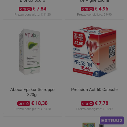
Biondo Scuro
de Vigne 200ml
€ 7,84
€ 4,95
ora
ora
Prezzo consigliato:
€ 11,20
Prezzo consigliato:
€ 9,90
Aboca Epakur Sciroppo
Pression Act 60 Capsule
320gr
€ 18,38
€ 7,78
ora
ora
Prezzo consigliato:
€ 24,50
Prezzo consigliato:
€ 13,90