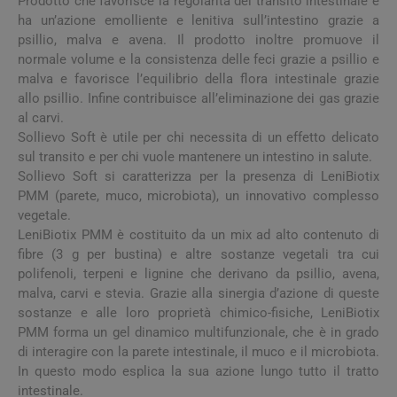
Prodotto che favorisce la regolarità del transito intestinale e
ha un’azione emolliente e lenitiva sull’intestino grazie a
psillio, malva e avena. Il prodotto inoltre promuove il
normale volume e la consistenza delle feci grazie a psillio e
malva e favorisce l’equilibrio della flora intestinale grazie
allo psillio. Infine contribuisce all’eliminazione dei gas grazie
al carvi.
Sollievo Soft è utile per chi necessita di un effetto delicato
sul transito e per chi vuole mantenere un intestino in salute.
Sollievo Soft si caratterizza per la presenza di LeniBiotix
PMM (parete, muco, microbiota), un innovativo complesso
vegetale.
LeniBiotix PMM è costituito da un mix ad alto contenuto di
fibre (3 g per bustina) e altre sostanze vegetali tra cui
polifenoli, terpeni e lignine che derivano da psillio, avena,
malva, carvi e stevia. Grazie alla sinergia d’azione di queste
sostanze e alle loro proprietà chimico-fisiche, LeniBiotix
PMM forma un gel dinamico multifunzionale, che è in grado
di interagire con la parete intestinale, il muco e il microbiota.
In questo modo esplica la sua azione lungo tutto il tratto
intestinale.