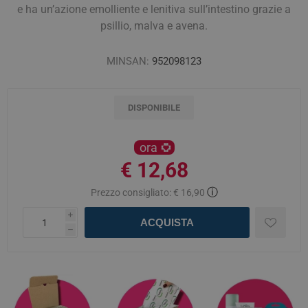
e ha un’azione emolliente e lenitiva sull’intestino grazie a
psillio, malva e avena.
MINSAN:
952098123
DISPONIBILE
ora
€ 12,68
ⓘ
Prezzo consigliato:
€ 16,90
i
ACQUISTA
h