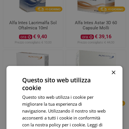
Alfa Intes Lacrimalfa Sol
Alfa Intes Astar 3D 60
Oftalmica 10ml
Capsule Molli
€ 9,40
€ 39,16
ora
ora
Prezzo consigliato:
€ 10,00
Prezzo consigliato:
€ 44,00
×
Questo sito web utilizza
cookie
Questo sito web utilizza i cookie per
migliorare la tua esperienza di
navigazione. Utilizzando il nostro sito web
Alfa Intes Astar 3D 20
Alfa Intes Oftaial Plus
acconsenti a tutti i cookie in conformità
Capsule Molli
Soluzione Oftalmica 15
con la nostra policy per i cookie.
Leggi di
Flaconi