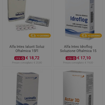
Alfa Intes Ialuvit Soluz
Alfa Intes Idroflog
Oftalmica 15Fl
Soluzione Oftalmica 15
Flaconi Monodose
€ 18,72
€ 17,10
ora
ora
Prezzo consigliato:
€ 20,80
Prezzo consigliato:
€ 19,00