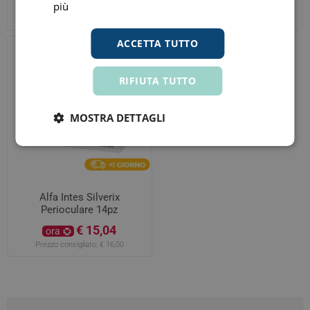
€ 19,74
€ 17,82
più
ora
ora
Prezzo consigliato:
€ 21,00
Prezzo consigliato:
€ 19,80
ACCETTA TUTTO
RIFIUTA TUTTO
MOSTRA DETTAGLI
Alfa Intes Silverix
Perioculare 14pz
€ 15,04
ora
Prezzo consigliato:
€ 16,00