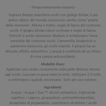
- Temporaneamente esaurito -
Express Beauty maschera occhi con ginkgo biloba, il più
antico albero del mondo conosciuto anche come "pianta
della memoria". Allevia e tratta i segni di fatica del contorno
occhi. Il gingko biloba riduce occhiaie e segni di fatica.
Cetriolo e acido ialuronico idratano e rivitalizzano l'area
sensibile del contorno occhi. Camomilla, bisabololo e
pantenolo leniscono gli occhi stanchi. Il propoli ha un
delicato effetto antisettico. L'acqua è sostituita da un infuso
di rosa canina antiossidante.
Modalità d'uso:
Applicare uno strato consistente sulla pelle detersa intorno
agli occhi. Lasciare in posa tutta la notte. Utilizzare 2-3 volte
a settimana o quando necessario. Solo per uso esterno.
Ingredienti:
Acqua / Acqua / Eau **, alcool cetearilico, trigliceride
caprilico / caprico, propandiolo, polimetilmetacrilato,
dicaprilato di propandiolo, copolimero di etilene / acido