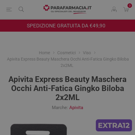
0
SPEDIZIONE GRATUITA DA €49,90
Home
Cosmetici
Viso
Apivita Express Beauty Maschera Occhi Anti-Fatica Gingko Biloba
2x2ML
Apivita Express Beauty Maschera
Occhi Anti-Fatica Gingko Biloba
2x2ML
Marche:
Apivita