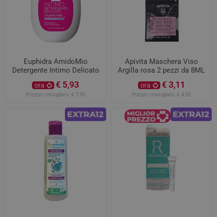
Euphidra AmidoMio
Apivita Maschera Viso
Detergente Intimo Delicato
Argilla rosa 2 pezzi da 8ML
€ 5,93
€ 3,11
ora
ora
Prezzo consigliato:
€ 7,90
Prezzo consigliato:
€ 4,50