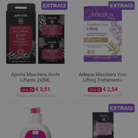
Apivita Maschera Occhi
Adegua Maschera Viso
Liftante 2x2ML
Lifting Trattamento
intensivo perfezionante
€ 3,51
€ 2,54
ora
ora
Prezzo consigliato:
€ 4,50
Prezzo consigliato:
€ 3,90