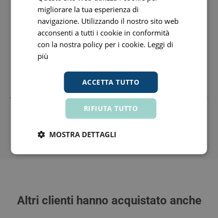
Apivita Sa
094280564 www.apivita.com
migliorare la tua esperienza di
Distributore Nazionale
navigazione. Utilizzando il nostro sito web
Uriage Laboratoires Dermatolog
04628720965 www.labo-
acconsenti a tutti i cookie in conformità
uriage.com
con la nostra policy per i cookie.
Leggi di
Sede Legale: Via Larga, 2 20122 Milano Mi +3906328034756
più
Fax: +390632803400 Email:
Sede Amministrativa: Via Boezio, 6 193 Roma Rm
+390632803478 Fax: +390632803400 Email:
ACCETTA TUTTO
RIFIUTA TUTTO
Tutti i prezzi includono l'IVA -
Segnala informazioni inesatte
-
Informativa
MOSTRA DETTAGLI
MPN: 974998825 - GTIN: 5201279053710
Altri clienti hanno acquistato anche