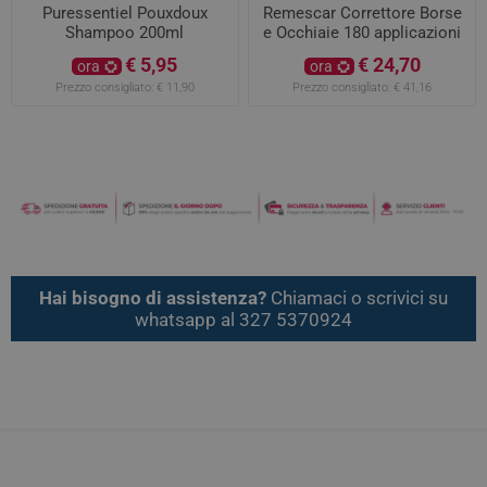
Puressentiel Pouxdoux
Remescar Correttore Borse
Shampoo 200ml
e Occhiaie 180 applicazioni
€ 5,95
€ 24,70
ora
ora
Prezzo consigliato:
€ 11,90
Prezzo consigliato:
€ 41,16
Hai bisogno di assistenza?
Chiamaci o scrivici su
whatsapp al 327 5370924