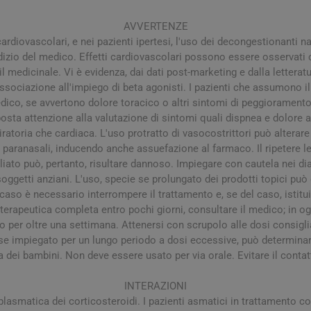
AVVERTENZE
ardiovascolari, e nei pazienti ipertesi, l'uso dei decongestionanti na
dizio del medico. Effetti cardiovascolari possono essere osservati 
medicinale. Vi è evidenza, dai dati post-marketing e dalla letteratur
ssociazione all'impiego di beta agonisti. I pazienti che assumono 
medico, se avvertono dolore toracico o altri sintomi di peggiorament
osta attenzione alla valutazione di sintomi quali dispnea e dolore 
iratoria che cardiaca. L'uso protratto di vasocostrittori può alterar
paranasali, inducendo anche assuefazione al farmaco. Il ripetere le 
arie
Tonici e stimolanti
Capelli e U
iato può, pertanto, risultare dannoso. Impiegare con cautela nei diabe
 soggetti anziani. L'uso, specie se prolungato dei prodotti topici pu
Memoria e Concentrazione
l caso è necessario interrompere il trattamento e, se del caso, istitui
te
erapeutica completa entro pochi giorni, consultare il medico; in og
o per oltre una settimana. Attenersi con scrupolo alle dosi consiglia
e Vie Urinarie
se impiegato per un lungo periodo a dosi eccessive, può determina
 dei ba­mbini. Non deve essere usato per via orale. Evitare il contat
INTERAZIONI
 plasmatica dei corticosteroidi. I pazienti asmatici in trattamento c