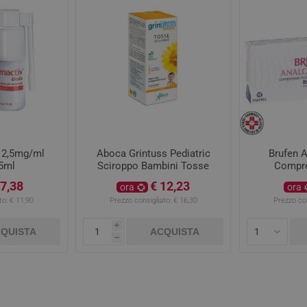
 2,5mg/ml
Aboca Grintuss Pediatric
Brufen 
5ml
Sciroppo Bambini Tosse
Compr
Secca e Grassa 180 g
 7,38
€ 12,23
ora
ora
to:
€ 11,90
Prezzo consigliato:
€ 16,30
Prezzo con
i
QUISTA
ACQUISTA
h