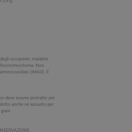
 0,9 g.
Stomaco e Intestino
 e Ragadi
Creme Piedi e Antiodore
ori
enità
Ossa e Articolazioni
degli eccipienti, malattie
mo, feocromocitoma. Non
 aminoossidasi (IMAO). Il
per lo Sport
Stomaco e Intestino
Gonfiore e gas
non deve essere protratto per
Fermenti lattici e probiotici
rodotto anche se assunto per
 gravi.
Regolarità intestinale e
lassativi
Acidità, reflusso e
ONSERVAZIONE.