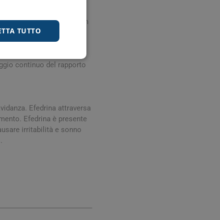
 tachicardia, palpitazioni,
aciche e mediastiniche. Non
ETTA TUTTO
ostata, ritenzione urinaria.
tema immunitario. Non nota:
i avverse sospette che si
ggio continuo del rapporto
avidanza. Efedrina attraversa
amento. Efedrina è presente
usare irritabilità e sonno
.