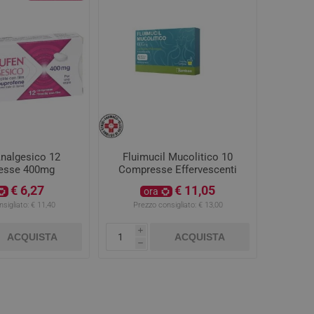
Analgesico 12
Fluimucil Mucolitico 10
esse 400mg
Compresse Effervescenti
600mg
€ 6,27
€ 11,05
ora
sigliato:
€ 11,40
Prezzo consigliato:
€ 13,00
i
ACQUISTA
ACQUISTA
h