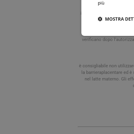
più
nervoso. Non nota: cefalea
ischemia miocardica. Patol
MOSTRA DET
nota: dispnea. Patologie re
Patologie della cute e del
ipersensibilità. Segnala
verificano dopo l'autoriz
è consigliabile non utilizza
la barrieraplacentare ed è
nel latte materno. Gli ef