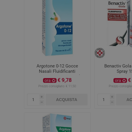
Argotone 0-12 Gocce
Benactiv Gola
Nasali Fluidificanti
Spray 1
Decongestionanti 20ml
€ 9,78
€
ora
ora
Prezzo consigliato:
€ 11,50
Prezzo consiglia
i
i
ACQUISTA
AC
h
h