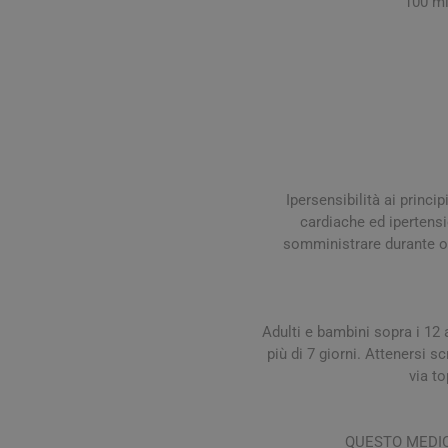
100 ml
Influenz
Cura Man
Uomo
Latte e
Febbre
Cura Ung
Viso e B
Spray e 
Igiene O
Antiossi
Mal di g
Calli e 
Capelli
Stick e 
Naso ch
Verruch
Corpo
Tosse
Vescich
Accessor
Ipersensibilità ai princi
cardiache ed ipertensi
somministrare durante o 
Pelle e S
Adulti e ba­mbini sopra i 12
Tonici e
più di 7 giorni. Attenersi 
via to
QUESTO MEDIC