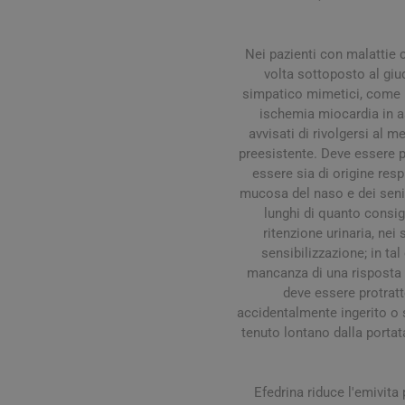
Nei pazienti con malattie c
volta sottoposto al giu
simpatico mimetici, come il 
ischemia miocardia in a
avvisati di rivolgersi al 
preesistente. Deve essere p
essere sia di origine resp
mucosa del naso e dei seni 
Vie Urin
lunghi di quanto consigl
ritenzione urinaria, nei
Cistite
sensibilizzazione; in ta
Prostati
mancanza di una risposta t
deve essere protratt
Benesser
accidentalmente ingerito o 
tenuto lontano dalla portata
Efedrina riduce l'emivita