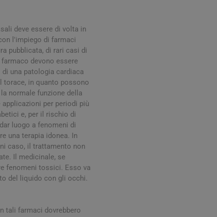
digestione
Funzione epatica
sali deve essere di volta in
con l'impiego di farmaci
a pubblicata, di rari casi di
il farmaco devono essere
o di una patologia cardiaca
al torace, in quanto possono
e la normale funzione della
applicazioni per periodi più
nghie
Occhi e Vista
tici e, per il rischio di
ò dar luogo a fenomeni di
re una terapia idonea. In
ni caso, il trattamento non
te. Il medicinale, se
re fenomeni tossici. Esso va
to del liquido con gli occhi.
on tali farmaci dovrebbero