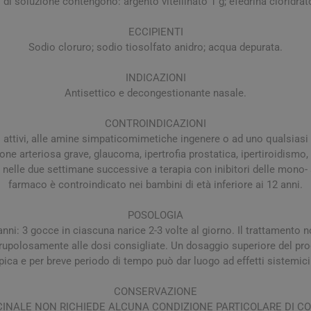
 di soluzione contengono: argento vitellinato 1 g; efedrina cloridrato
a e Raffreddore
i e Piedi
Notte e serenità
Orecchie
Solari
Creme Mani
 Creme Deo
hie e Micosi
ECCIPIENTI
arba
Protezione Molto Alta
Lozioni
rale Bimbo
Pulizia del Nasino
Access
Sodio cloruro; sodio tiosolfato anidro; acqua depurata.
danti
ola
Duroni
Multivitaminici a Sali
Notte e Ser
Protezione Alta
Roll On
Minerali
iuso
e
INDICAZIONI
Protezione Media
Antisettico e decongestionante nasale.
e
Protezione Bassa
i Mani e Piedi
Solari per Bambini
CONTROINDICAZIONI
pi attivi, alle amine simpaticomimetiche ingenere o ad uno qualsiasi 
Doposole
one arteriosa grave, glaucoma, ipertrofia prostatica, ipertiroidis
Autoabbronzanti e
nelle due settimane successive a terapia con inibitori delle mono-
Intensificatori
farmaco è controindicato nei bambini di età inferiore ai 12 anni.
olari
Sistema Immunitario
Integratori 
POSOLOGIA
 anni: 3 gocce in ciascuna narice 2-3 volte al giorno. Il trattamento 
 Multivitaminici
Veterinaria
scrupolosamente alle dosi consigliate. Un dosaggio superiore del p
Per Cani
pica e per breve periodo di tempo può dar luogo ad effetti sistemici
Per Gatti
CONSERVAZIONE
Per Entrambi
INALE NON RICHIEDE ALCUNA CONDIZIONE PARTICOLARE DI C