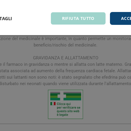
, irrequietezza,insonnia, tolleranza. Patologie cardiache. Non nota:
ogie vascolari. Non nota: ipertensione. Patologie respiratorie, tor
TAGLI
RIFIUTA TUTTO
ACC
nali e urinarie. Non nota: nicturia in pazienti coniperplasia della pr
 tessuto sottocutaneo. Non nota: iperidrosi, rash. Disturbi del sis
zione delle reazioni avverse sospette. La segnalazione delle reazion
zazione del medicinale è importante, in quanto permette un monitora
beneficio/rischio del medicinale.
GRAVIDANZA E ALLATTAMENTO
re il farmaco in gravidanza o mentre si allatta con latte materno. Gr
 stata associata ad aumento della frequenza cardiaca fetale. Allatt
fetti sui lattanti non sono noti: è stato segnalato che efedrina può ca
disturbato nei neonati quando viene utilizzata durante l'allattamento