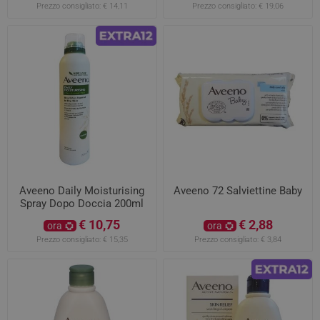
Prezzo consigliato:
€ 14,11
Prezzo consigliato:
€ 19,06
Aveeno Daily Moisturising
Aveeno 72 Salviettine Baby
Spray Dopo Doccia 200ml
€ 10,75
€ 2,88
ora
ora
Prezzo consigliato:
€ 15,35
Prezzo consigliato:
€ 3,84