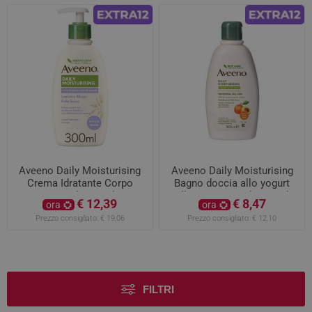
Aveeno Daily Moisturising
Aveeno Daily Moisturising
Crema Idratante Corpo
Bagno doccia allo yogurt
Lavanda 300ml
albicocca e miele 300ml
€ 12,39
€ 8,47
ora
ora
Prezzo consigliato:
€ 19,06
Prezzo consigliato:
€ 12,10
FILTRI