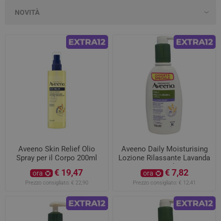
Aveeno Skin Relief Olio
Aveeno Daily Moisturising
Spray per il Corpo 200ml
Lozione Rilassante Lavanda
300ml
€ 19,47
€ 7,82
ora
ora
Prezzo consigliato:
€ 22,90
Prezzo consigliato:
€ 12,41