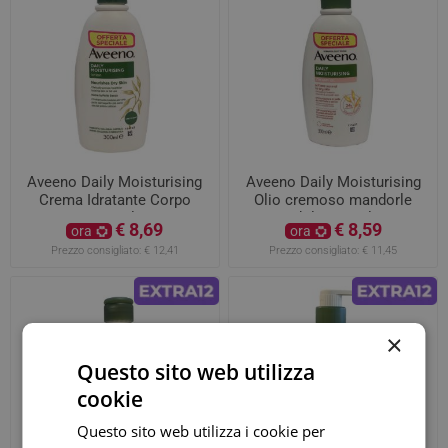
Aveeno Daily Moisturising
Aveeno Daily Moisturising
Crema Idratante Corpo
Olio cremoso mandorle
300ml
dolci 300ml
€ 8,69
€ 8,59
ora
ora
Prezzo consigliato:
€ 12,41
Prezzo consigliato:
€ 11,45
×
Questo sito web utilizza
cookie
Questo sito web utilizza i cookie per