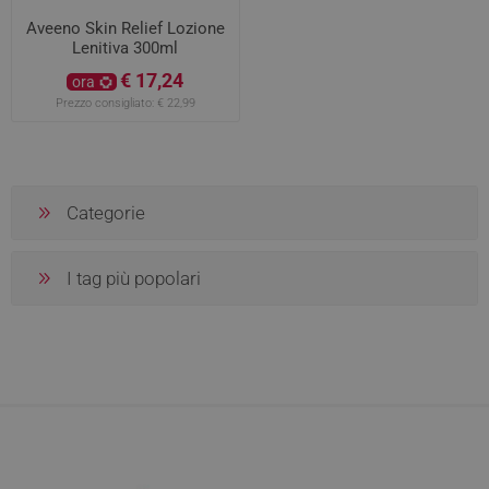
Aveeno Skin Relief Lozione
Lenitiva 300ml
€ 17,24
ora
Prezzo consigliato:
€ 22,99
Categorie
I tag più popolari