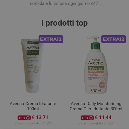
morbida e luminosa ogni giorno 🌿💧.
I prodotti top
Aveeno Crema Idratante
Aveeno Daily Moisturising
100ml
Crema Olio Idratante 300ml
€ 13,71
€ 11,44
ora
ora
Prezzo consigliato:
€ 18,28
Prezzo consigliato:
€ 19,06