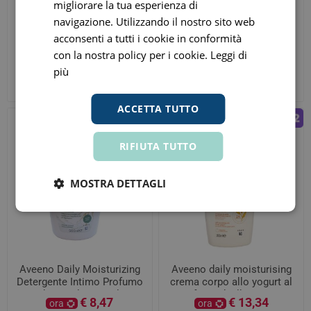
migliorare la tua esperienza di
navigazione. Utilizzando il nostro sito web
acconsenti a tutti i cookie in conformità
Aveeno bagno doccia
Aveeno Body Yogurt al
con la nostra policy per i cookie.
Leggi di
idratante quotidiano 500ml
Profumo di Vaniglia e
Avena 300ml
più
€ 9,19
€ 14,30
ora
ora
Prezzo consigliato:
€ 10,81
Prezzo consigliato:
€ 19,06
ACCETTA TUTTO
RIFIUTA TUTTO
MOSTRA DETTAGLI
Aveeno Daily Moisturizing
Aveeno daily moisturising
Detergente Intimo Profumo
crema corpo allo yogurt al
di Vaniglia 500ml
profumo di albicocca e
€ 8,47
€ 13,34
ora
ora
miele 300ml