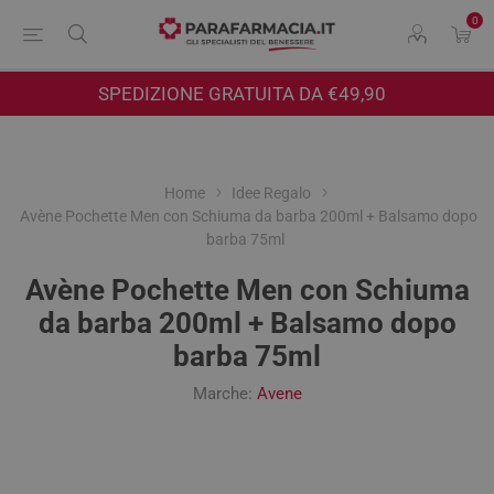
0
SPEDIZIONE GRATUITA DA €49,90
Home
Idee Regalo
Avène Pochette Men con Schiuma da barba 200ml + Balsamo dopo
barba 75ml
Avène Pochette Men con Schiuma
da barba 200ml + Balsamo dopo
barba 75ml
Marche:
Avene