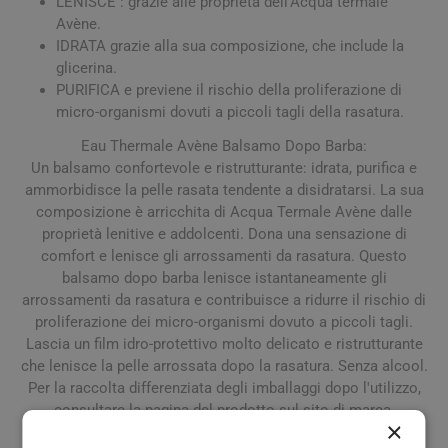
LENISCE : grazie alle proprietà dell'Acqua termale
Avène.
IDRATA grazie alla sua composizione, che include la
glicerina.
PURIFICA e previene il rischio della proliferazione di
micro-organismi dovuti a piccoli tagli della rasatura.
Eau Thermale Avène Balsamo Dopo Barba:
Un balsamo confortevole e ristrutturante: idrata, purifica e
ammorbidisce la pelle rasata tendente a disidratarsi. La sua
composizione è arricchita di Acqua Termale Avène dalle
proprietà lenitive e addolcenti. Dona una sensazione di
comfort e lenisce gli arrossamenti da rasatura. Questo
balsamo dopo barba lenisce istantaneamente gli
arrossamenti da rasatura e contribuisce a ridurre il rischio di
proliferazione dei micro-organismi dovuto a piccoli tagli.
Lascia un film idro-protettivo molto delicato e ristrutturante
che lenisce la pelle arrossata dopo la rasatura. Senza alcool.
Per la raccolta differenziata degli imballaggi dopo l'utilizzo,
consultare la pagina del prodotto sul sito di marca.
×
Ristrutturante : Ristruttura la pelle aggredita dalla