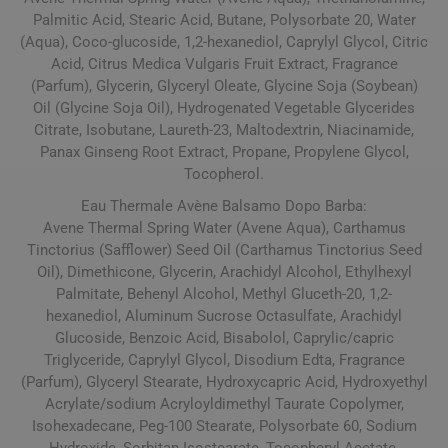
Palmitic Acid, Stearic Acid, Butane, Polysorbate 20, Water
(Aqua), Coco-glucoside, 1,2-hexanediol, Caprylyl Glycol, Citric
Acid, Citrus Medica Vulgaris Fruit Extract, Fragrance
(Parfum), Glycerin, Glyceryl Oleate, Glycine Soja (Soybean)
Oil (Glycine Soja Oil), Hydrogenated Vegetable Glycerides
Citrate, Isobutane, Laureth-23, Maltodextrin, Niacinamide,
Panax Ginseng Root Extract, Propane, Propylene Glycol,
Tocopherol.
Eau Thermale Avène Balsamo Dopo Barba:
Avene Thermal Spring Water (Avene Aqua), Carthamus
Tinctorius (Safflower) Seed Oil (Carthamus Tinctorius Seed
Oil), Dimethicone, Glycerin, Arachidyl Alcohol, Ethylhexyl
Palmitate, Behenyl Alcohol, Methyl Gluceth-20, 1,2-
hexanediol, Aluminum Sucrose Octasulfate, Arachidyl
Glucoside, Benzoic Acid, Bisabolol, Caprylic/capric
Triglyceride, Caprylyl Glycol, Disodium Edta, Fragrance
(Parfum), Glyceryl Stearate, Hydroxycapric Acid, Hydroxyethyl
Acrylate/sodium Acryloyldimethyl Taurate Copolymer,
Isohexadecane, Peg-100 Stearate, Polysorbate 60, Sodium
Hydroxide, Sorbitan Isostearate, Tocopheryl Acetate,