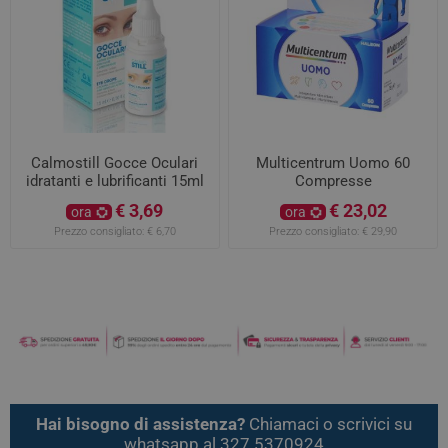
Calmostill Gocce Oculari
Multicentrum Uomo 60
idratanti e lubrificanti 15ml
Compresse
€ 3,69
€ 23,02
ora
ora
Prezzo consigliato:
€ 6,70
Prezzo consigliato:
€ 29,90
Hai bisogno di assistenza?
Chiamaci o scrivici su
whatsapp al 327 5370924