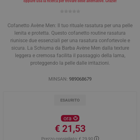
oppure usa la ricerca per trovare delle alternative. Grazie!
Cofanetto Avène Men: Il tuo rituale rasatura per una pelle
lenita e protetta. Questo cofanetto routine rasatura
riunisce due essenziali per una rasatura confortevole e
sicura. La Schiuma da Barba Avène Men dalla texture
leggera e cremosa facilita il passaggio della lama,
proteggendo la pelle dalle irritazioni.
MINSAN:
989068679
ESAURITO
ora
€ 21,53
ⓘ
Prezzo consigliato:
€ 29,90