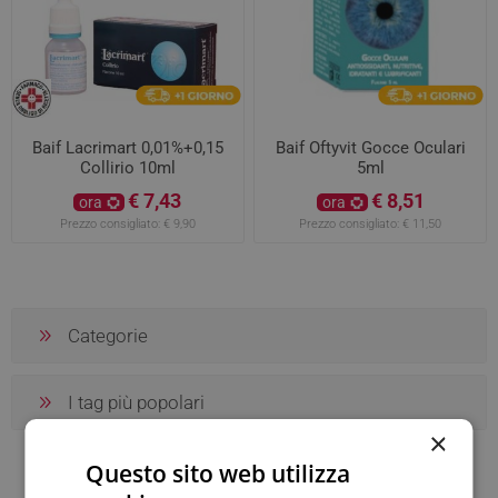
Baif Lacrimart 0,01%+0,15
Baif Oftyvit Gocce Oculari
Collirio 10ml
5ml
€ 7,43
€ 8,51
ora
ora
Prezzo consigliato:
€ 9,90
Prezzo consigliato:
€ 11,50
Categorie
I tag più popolari
×
Questo sito web utilizza