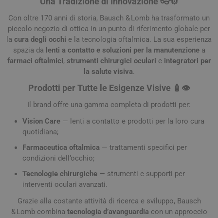
Una Tradizione di Innovazione 👓⚙️
Con oltre 170 anni di storia, Bausch & Lomb ha trasformato un
piccolo negozio di ottica in un punto di riferimento globale per
la
cura degli occhi
e la tecnologia oftalmica. La sua esperienza
spazia da
lenti a contatto e soluzioni per la manutenzione
a
farmaci oftalmici
,
strumenti chirurgici oculari
e
integratori per
la salute visiva
.
Prodotti per Tutte le Esigenze Visive 🧴👁️
Il brand offre una gamma completa di prodotti per:
Vision Care
— lenti a contatto e prodotti per la loro cura
quotidiana;
Farmaceutica oftalmica
— trattamenti specifici per
condizioni dell’occhio;
Tecnologie chirurgiche
— strumenti e supporti per
interventi oculari avanzati.
Grazie alla costante attività di ricerca e sviluppo, Bausch
& Lomb combina
tecnologia d’avanguardia
con un approccio