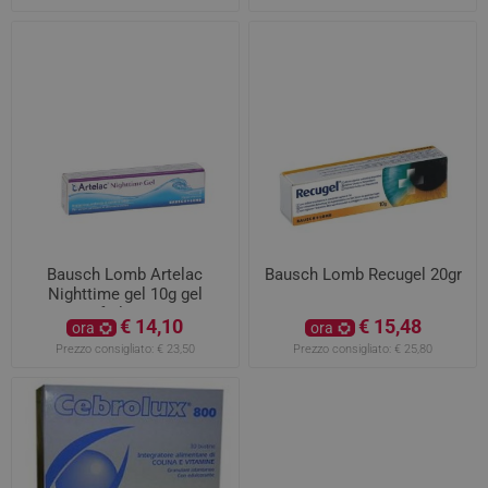
Bausch Lomb Artelac
Bausch Lomb Recugel 20gr
Nighttime gel 10g gel
oftalmico
€ 14,10
€ 15,48
ora
ora
Prezzo consigliato:
€ 23,50
Prezzo consigliato:
€ 25,80