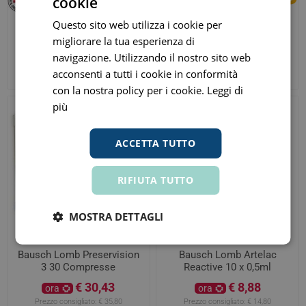
cookie
Questo sito web utilizza i cookie per
Lipovisc Gel Oftalmico 10g
Bausch Lomb Preservision
migliorare la tua esperienza di
2mg/g
3 Integratore Vista 30 Stick
Orosolubili
navigazione. Utilizzando il nostro sito web
€ 17,29
€ 28,28
ora
ora
acconsenti a tutti i cookie in conformità
Prezzo consigliato:
€ 23,60
Prezzo consigliato:
€ 32,50
con la nostra policy per i cookie.
Leggi di
più
ACCETTA TUTTO
RIFIUTA TUTTO
MOSTRA DETTAGLI
Bausch Lomb Preservision
Bausch Lomb Artelac
3 30 Compresse
Reactive 10 x 0,5ml
€ 30,43
€ 8,88
ora
ora
Prezzo consigliato:
€ 35,80
Prezzo consigliato:
€ 14,80