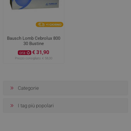
Bausch Lomb Cebrolux 800
30 Bustine
€ 31,90
ora
Prezzo consigliato:
€ 58,00
Categorie
I tag più popolari