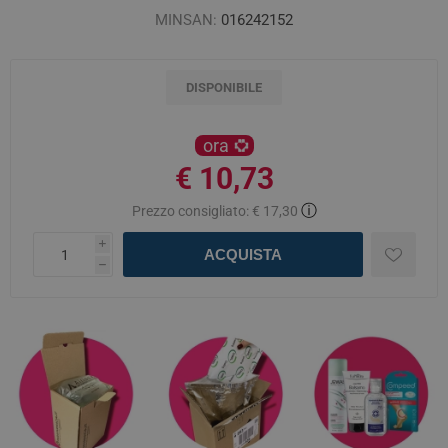
MINSAN:
016242152
DISPONIBILE
ora
€ 10,73
ⓘ
Prezzo consigliato:
€ 17,30
i
ACQUISTA
h