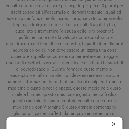
eucaliptolo non deve essere prolungato per più di 3 giorni per
i rischi associati all'accumulo di derivati terpenici, quali ad
esempio canfora, cineolo, niaouli, timo selvatico, terpineolo,
terpina, citrale,mentolo e oli essenziali di aghi di pino,
eucalipto e trementina (a causa delle loro proprietà
lipofiliche non è nota la velocità di metabolismo e
smaltimento) nei tessuti e nel cervello, in particolare disturbi
neuropsicologici. Non deve essere utilizzata una dose
superiore a quella raccomandata per evitare un maggior
rischio di reazioni avverse al medicinale e i disturbi associati
al sovradosaggio. Questo farmaco gusto mentolo-
eucaliptolo è infiammabile, non deve essere avvicinato a
fiamme. Informazioni importanti su alcuni eccipienti: questo
medicinale gusto ginger e spezie, questo medicinale gusto
miele e limone, questo medicinale gusto menta fredda,
questo medicinale gusto mentolo-eucaliptolo e questo
medicinale con Vitamina C gusto arancia contengono
glucosio. I pazienti affetti da rari problemi ereditari di
malassorbimento di glucosio-galattosio, non devono
×
assumere questo medicinale. Questo frmaco gusto ginger e