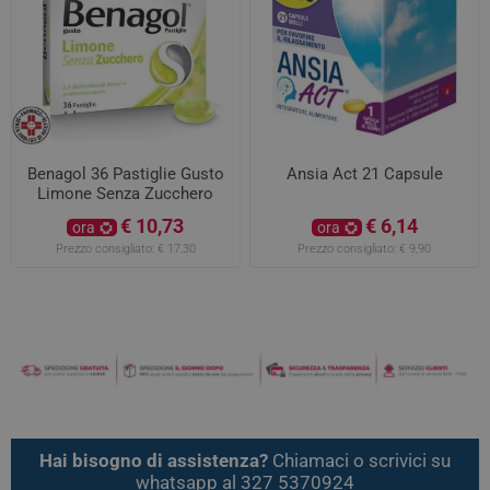
Benagol 36 Pastiglie Gusto
Ansia Act 21 Capsule
Limone Senza Zucchero
€ 10,73
€ 6,14
ora
ora
Prezzo consigliato:
€ 17,30
Prezzo consigliato:
€ 9,90
Hai bisogno di assistenza?
Chiamaci o scrivici su
whatsapp al 327 5370924