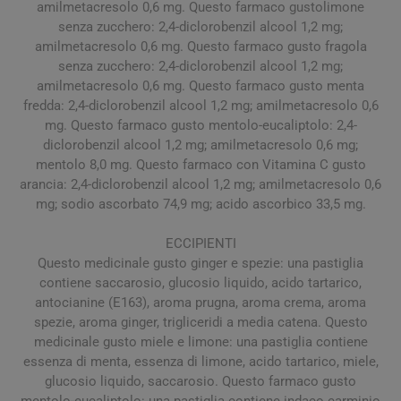
amilmetacresolo 0,6 mg. Questo farmaco gustolimone
senza zucchero: 2,4-diclorobenzil alcool 1,2 mg;
amilmetacresolo 0,6 mg. Questo farmaco gusto fragola
senza zucchero: 2,4-diclorobenzil alcool 1,2 mg;
amilmetacresolo 0,6 mg. Questo farmaco gusto menta
fredda: 2,4-diclorobenzil alcool 1,2 mg; amilmetacresolo 0,6
mg. Questo farmaco gusto mentolo-eucaliptolo: 2,4-
diclorobenzil alcool 1,2 mg; amilmetacresolo 0,6 mg;
mentolo 8,0 mg. Questo farmaco con Vitamina C gusto
arancia: 2,4-diclorobenzil alcool 1,2 mg; amilmetacresolo 0,6
mg; sodio ascorbato 74,9 mg; acido ascorbico 33,5 mg.
ECCIPIENTI
Questo medicinale gusto ginger e spezie: una pastiglia
contiene saccarosio, glucosio liquido, acido tartarico,
antocianine (E163), aroma prugna, aroma crema, aroma
spezie, aroma ginger, trigliceridi a media catena. Questo
medicinale gusto miele e limone: una pastiglia contiene
essenza di menta, essenza di limone, acido tartarico, miele,
glucosio liquido, saccarosio. Questo farmaco gusto
mentolo-eucaliptolo: una pastiglia contiene indaco carminio