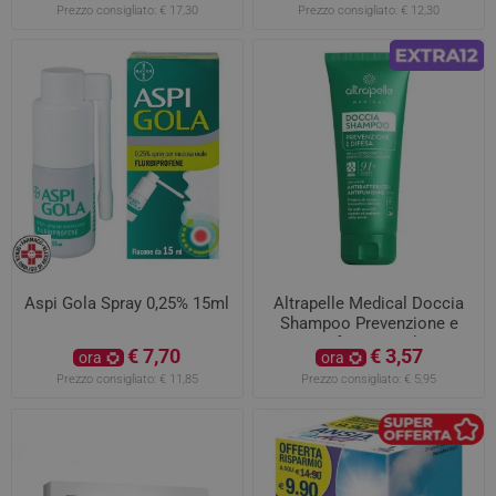
Prezzo consigliato:
€ 17,30
Prezzo consigliato:
€ 12,30
Aspi Gola Spray 0,25% 15ml
Altrapelle Medical Doccia
Shampoo Prevenzione e
Difesa 200ml
€ 7,70
€ 3,57
ora
ora
Prezzo consigliato:
€ 11,85
Prezzo consigliato:
€ 5,95