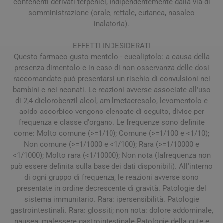
contenenti derivati terpenici, indipendentemente dalla via di
somministrazione (orale, rettale, cutanea, nasaleo
inalatoria).
EFFETTI INDESIDERATI
Questo farmaco gusto mentolo - eucaliptolo: a causa della
presenza dimentolo e in caso di non osservanza delle dosi
raccomandate può presentarsi un rischio di convulsioni nei
bambini e nei neonati. Le reazioni avverse associate all'uso
di 2,4 diclorobenzil alcol, amilmetacresolo, levomentolo e
acido ascorbico vengono elencate di seguito, divise per
frequenza e classe d'organo. Le frequenze sono definite
come: Molto comune (>=1/10); Comune (>=1/100 e <1/10);
Non comune (>=1/1000 e <1/100); Rara (>=1/10000 e
<1/1000); Molto rara (<1/10000); Non nota (lafrequenza non
può essere definita sulla base dei dati disponibili). All'interno
di ogni gruppo di frequenza, le reazioni avverse sono
presentate in ordine decrescente di gravità. Patologie del
sistema immunitario. Rara: ipersensibilità. Patologie
gastrointestinali. Rara: glossiti; non nota: dolore addominale,
nausea, malessere gastrointestinale.Patologie della cute e