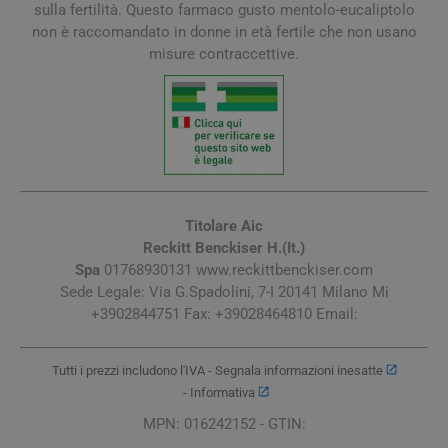
sulla fertilità. Questo farmaco gusto mentolo-eucaliptolo
non è raccomandato in donne in età fertile che non usano
misure contraccettive.
Titolare Aic
Reckitt Benckiser H.(It.)
Spa
01768930131 www.reckittbenckiser.com
Sede Legale: Via G.Spadolini, 7-I 20141 Milano Mi
+3902844751 Fax: +39028464810 Email:
Tutti i prezzi includono l'IVA -
Segnala informazioni inesatte
-
Informativa
MPN: 016242152 - GTIN: