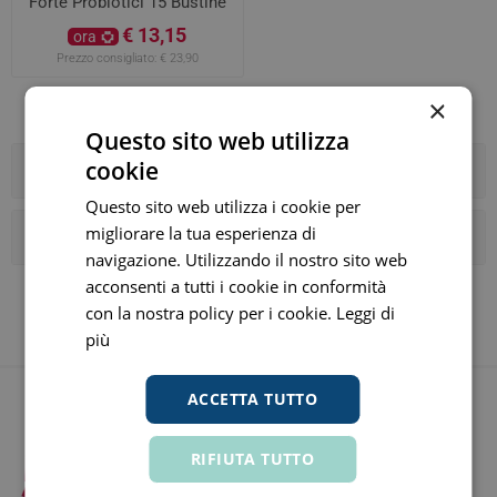
Forte Probiotici 15 Bustine
€ 13,15
ora
Prezzo consigliato:
€ 23,90
×
Questo sito web utilizza
cookie
Categorie
Questo sito web utilizza i cookie per
migliorare la tua esperienza di
I tag più popolari
navigazione. Utilizzando il nostro sito web
acconsenti a tutti i cookie in conformità
con la nostra policy per i cookie.
Leggi di
più
ACCETTA TUTTO
RIFIUTA TUTTO