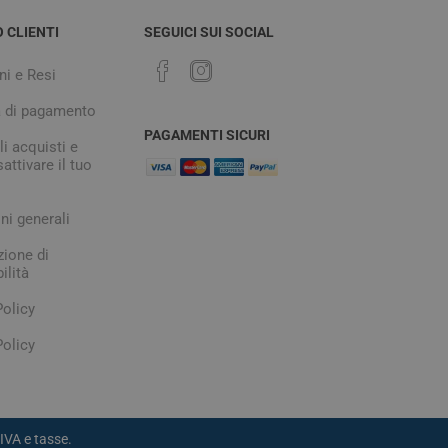
O CLIENTI
SEGUICI SUI SOCIAL
ni e Resi
à di pagamento
PAGAMENTI SICURI
i acquisti e
attivare il tuo
ni generali
zione di
ilità
Policy
olicy
IVA e tasse.