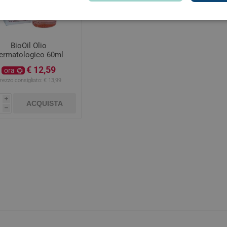
BioOil Olio
ermatologico 60ml
€ 12,59
ora
rezzo consigliato:
€ 13,99
i
ACQUISTA
h
arie
Tonici e stimolanti
Capelli e U
Memoria e Concentrazione
te
e Vie Urinarie