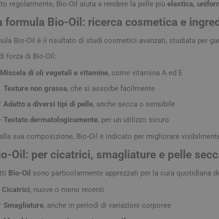
ato regolarmente, Bio-Oil aiuta a rendere la pelle più
elastica, unifo
elle Grassa
Gambe pesanti
Anticellulite
Correttori
Balsami e 
Assorbenti
Matite Occh
uscolari
a formula Bio-Oil: ricerca cosmetica e ingred
olorate
Benessere Cardiovascolare
Smagliature ed Elasticizzanti
Fondotinta
Colorazioni
Detergenti e
Ombretti
esta e emicrania
ti e Struccanti
Snellenti e Rassodanti
Primer e fissatori
Trattamenti
Lavande e O
Matite sopr
ula Bio-Oil è il risultato di studi cosmetici avanzati, studiata per gar
ti
Esfolianti e Scrub
Fissativi
Trattamenti 
di forza di Bio-Oil:
Lubrificanti
 e Lenitivi
Idratanti e Nutrienti
Trattamenti
lliri e Vista
Cura della pelle
Sciroppi e Spray Nasali
Lassativi e
Miscela di oli vegetali e vitamine
, come vitamina A ed E
Trattamenti 
ficiali
Allattamento e Postparto
Bagnet
 Cutanee
Lenitivi e Protettivi
Protettivi
Gravidanza
Ortopedia
Autotest e a

Texture non grassa
, che si assorbe facilmente
Deterg
e Viso
Gambe Pesanti
Emorroidi e
Solette comfort

Adatto a diversi tipi di pelle
, anche secca o sensibile
Creme 
 e Couperose
Acque Profumate, Profumi e
o del peso
Ciclo Mestruale e
Protettivi e Correttivi del
Colesterolo

Testato dermatologicamente
, per un utilizzo sicuro
Olii
 Dermatologici
Menopausa
Disturbi Ginecologici
Piede
Disturbi Ve
Salviet
nti occhi
e anticellulite
alla sua composizione, Bio-Oil è indicato per migliorare visibilmente
Access
mento, metabolismo
io-Oil: per cicatrici, smagliature e pelle sec
di fame
ni, Ematomi e
Calze e Collant
Orecchini e 
tti
Bio-Oil
sono particolarmente apprezzati per la cura quotidiana del
oni
✨
Cicatrici
, nuove o meno recenti

Smagliature
, anche in periodi di variazioni corporee
nti
Depilazione
Talco