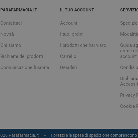
PARAFARMACIA.IT
IL TUO ACCOUNT
SERVIZI
Contattaci
Account
Spedizio
Novità
I tuoi ordini
Modalit
Chi siamo
I prodotti che hai visto
Guida agl
come dis
Richiami dei prodotti
Carrello
account
Comunicazione fusione
Desideri
Condizio
Dichiara
Accessib
Privacy 
Cookie P
2026 Parafarmacia.it
I prezzi e le spese di spedizione comprendono 