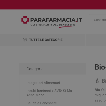
TUTTE LE CATEGORIE
Integratori Alimentari
Salute e Benessere
Bio
Categorie
Cosmetici
AbbVie
Abiogen
Aboca
Pharma
💧 B
Integratori Alimentari
Medicinali
Bio-Oil
Insulti luminosi x SVR: Si Ma
Omeopatici
Alimenti
Antinau
Viso
Antinfia
Compre
Accessor
Disinfet
Pennelli
Acne Meno!
miglior
Cambio 
Analgesi
assorbi
Antirugh
Mascher
Articoli Sanitari
Salute e Benessere
Dolori m