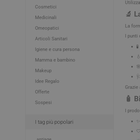
Utilizz
Acne e P
Cosmetici
Igiene e cura persona
Dolori m
🔬 L
Creme C
Medicinali
Mal di t
Mamma e bambino
Detergen
La form
Omeopatici
Makeup
Esfolian
I punti 
Articoli Sanitari
Idratanti
Occhi, Co
Pomate
🧪
Igiene e cura persona
Latti Arti
Macchie
Test di 

Mamma e bambino
Mascher

Makeup
Rossore
Controll

Disturbi
Idee Regalo
Trattame
Drenanti 
Smalti
Grazie 
Offerte
Assorbi
🧴 B
e senso 
Sospesi
Contusio
I prodo
Distorsi
I tag più popolari

Deodora
antiage