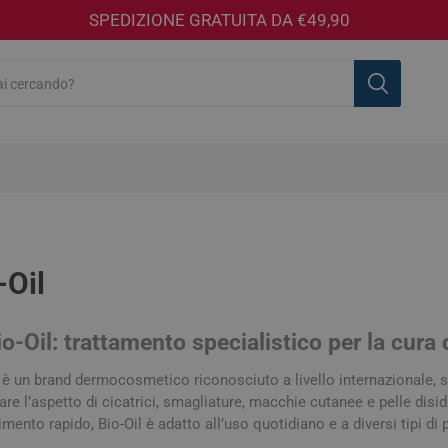
SPEDIZIONE GRATUITA DA €49,90
-Oil
Acarpia
Adegua
A-DERMA
Aftir
Farmaceutici
io-Oil: trattamento specialistico per la cura 
è un brand dermocosmetico riconosciuto a livello internazionale, s
 speciali
sea
mmatori e
sse
i Sanitari
tanti e Detergenti
 e accessori
Circolazione e Microcircolo
Benessere Sessuale
Corpo
Allergie e Antistaminici
Fiale
Aghi e Siringhe
Sapone Mani
Makeup Viso
Naturali e f
Insettorepel
Capelli
Colliri, Occ
Gocce
Garze, Cero
Igiene Inti
Makeup Oc
are l’aspetto di cicatrici, smagliature, macchie cutanee e pelle disid
del Pannolino
Biberon e Tettarelle
Ciucci
ci
mento rapido, Bio-Oil è adatto all’uso quotidiano e a diversi tipi di p
e e Antiage
ine e Guanti
Emorroidi
Detergenti
Cipria, Terra e Fard
Shampoo
Pannoloni e
Mascara e E
estruali