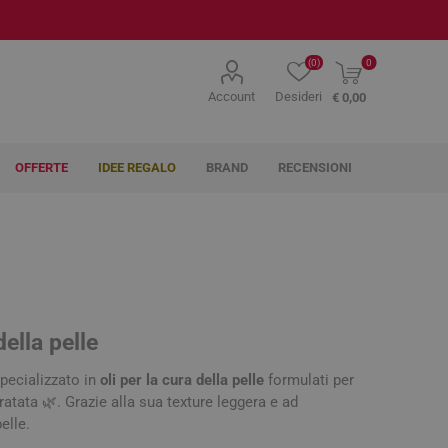
(0)
0
Account
Desideri
€ 0,00
OFFERTE
IDEE REGALO
BRAND
RECENSIONI
AG Pharma
Agave
Ahava
Farmaceutici
della pelle
pecializzato in
oli per la cura della pelle
formulati per
itoterapici
lenti
hi e Vista
tti e Medicazioni
ma
chi
Tosse, naso e gola
Naso e Orecchie
Labbra
Gola, Bocca, Denti e
Globuli
Elettromedicali
Igiene Orale
Makeup Labbra
ratata 🌿. Grazie alla sua texture leggera e ad
 e Succhietti
Gengive
elle.
 Incontinenza
yeliner
Spray gola
Idratanti e Protettivi
Dentifrici
Lip Gloss