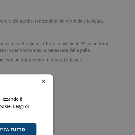
Stomaco e Intestino
 e Ragadi
Creme Piedi e Antiodore
ori
nerale della pelle, rendendola più morbida e levigata.
enità
Ossa e Articolazioni
scrizioni dettagliate, offerte convenienti 💸 e spedizioni
zzato in dermocosmesi e benessere della pelle.
rno, con un trattamento mirato ed efficace.
×
per lo Sport
Stomaco e Intestino
Gonfiore e gas
ilizzando il
cookie.
Leggi di
Fermenti lattici e probiotici
Regolarità intestinale e
lassativi
ETTA TUTTO
Acidità, reflusso e