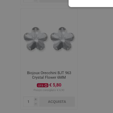
Biojoux Orecchini BJT 963
Crystal Flower 6MM
€ 5,80
ora
Prezzo consigliato:
€ 6,90
i
ACQUISTA
h