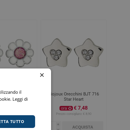
digestione
Funzione epatica
nghie
Occhi e Vista
×
ilizzando il
ecchini BJT 713
Biojoux Orecchini BJT 716
cookie.
Leggi di
e Flower
Star Heart
€ 7,48
€ 7,48
ora
nsigliato:
€ 8,90
Prezzo consigliato:
€ 8,90
ETTA TUTTO
i
ACQUISTA
ACQUISTA
h