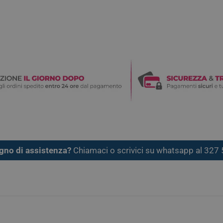
gno di assistenza?
Chiamaci o scrivici su whatsapp al 32