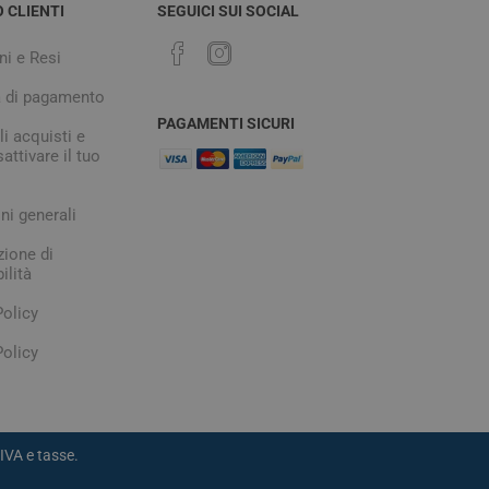
O CLIENTI
SEGUICI SUI SOCIAL
ni e Resi
à di pagamento
PAGAMENTI SICURI
i acquisti e
attivare il tuo
ni generali
zione di
ilità
Policy
olicy
IVA e tasse.