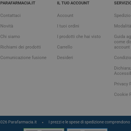
PARAFARMACIA.IT
IL TUO ACCOUNT
SERVIZI
Contattaci
Account
Spedizio
Novità
I tuoi ordini
Modalit
Chi siamo
I prodotti che hai visto
Guida agl
come dis
Richiami dei prodotti
Carrello
account
Comunicazione fusione
Desideri
Condizio
Dichiara
Accessib
Privacy 
Cookie P
2026 Parafarmacia.it
I prezzi e le spese di spedizione comprendono 