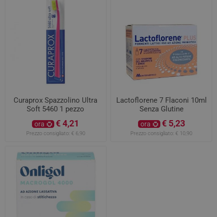
Curaprox Spazzolino Ultra
Lactoflorene 7 Flaconi 10ml
Soft 5460 1 pezzo
Senza Glutine
€ 4,21
€ 5,23
ora
ora
Prezzo consigliato:
€ 6,90
Prezzo consigliato:
€ 10,90