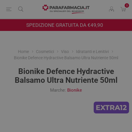
0
SPEDIZIONE GRATUITA DA €49,90
Home
Cosmetici
Viso
Idratanti e Lenitivi
Bionike Defence Hydractive Balsamo Ultra Nutriente 50ml
Bionike Defence Hydractive
Balsamo Ultra Nutriente 50ml
Marche:
Bionike