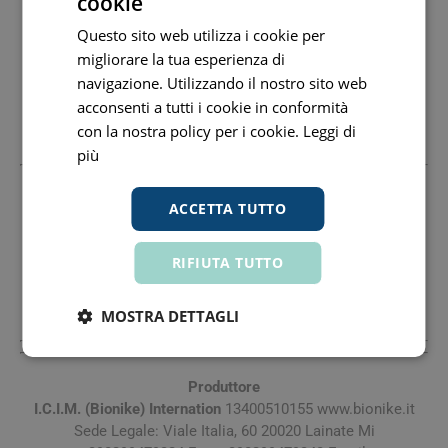
cookie
Questo sito web utilizza i cookie per
Conservazione
migliorare la tua esperienza di
Validità a confezionamento integro: 36 mesi.
navigazione. Utilizzando il nostro sito web
acconsenti a tutti i cookie in conformità
Formato
con la nostra policy per i cookie.
Leggi di
Vasetto.
Peso netto: 50 ml.
più
ACCETTA TUTTO
Produttore
I.C.I.M. (Bionike) Internation
13400510155 www.bionike.it
Sede Legale: Viale Italia, 60 20020 Lainate Mi
RIFIUTA TUTTO
+390299479324 Fax: +390299479340 Email:
Bionike@Bionike.It
MOSTRA DETTAGLI
Produttore
I.C.I.M. (Bionike) Internation
13400510155 www.bionike.it
Sede Legale: Viale Italia, 60 20020 Lainate Mi