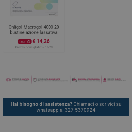
Onligol Macrogol 4000 20
bustine azione lassativa
€ 14,26
ora
Prezzo consigliato:
€ 16,20
Hai bisogno di assistenza?
Chiamaci o scrivici su
whatsapp al 327 5370924