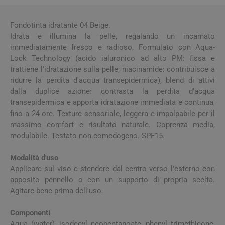
Fondotinta idratante 04 Beige.
Idrata e illumina la pelle, regalando un incarnato
immediatamente fresco e radioso. Formulato con Aqua-
Lock Technology (acido ialuronico ad alto PM: fissa e
trattiene l'idratazione sulla pelle; niacinamide: contribuisce a
ridurre la perdita d'acqua transepidermica), blend di attivi
dalla duplice azione: contrasta la perdita d'acqua
transepidermica e apporta idratazione immediata e continua,
fino a 24 ore. Texture sensoriale, leggera e impalpabile per il
massimo comfort e risultato naturale. Coprenza media,
modulabile. Testato non comedogeno. SPF15.
Modalità d'uso
Applicare sul viso e stendere dal centro verso l'esterno con
apposito pennello o con un supporto di propria scelta.
Agitare bene prima dell'uso.
Componenti
Aqua (water), isodecyl neopentanoate, phenyl trimethicone,