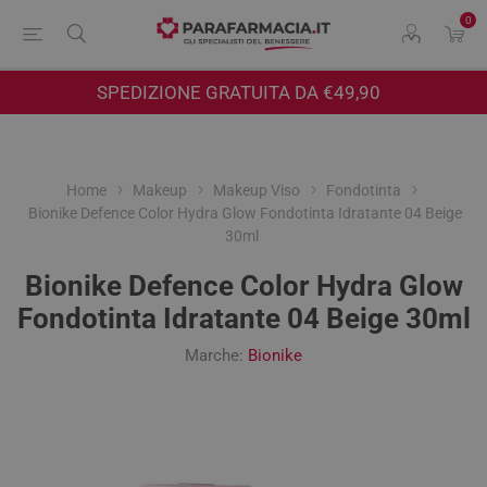
0
SPEDIZIONE GRATUITA DA €49,90
Home
Makeup
Makeup Viso
Fondotinta
Bionike Defence Color Hydra Glow Fondotinta Idratante 04 Beige
30ml
Bionike Defence Color Hydra Glow
Fondotinta Idratante 04 Beige 30ml
Marche:
Bionike