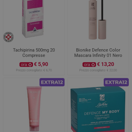
Tachipirina 500mg 20
Bionike Defence Color
Compresse
Mascara Infinity 01 Nero
€ 5,90
€ 13,20
ora
ora
Prezzo consigliato:
€ 6,70
Prezzo consigliato:
€ 22,00