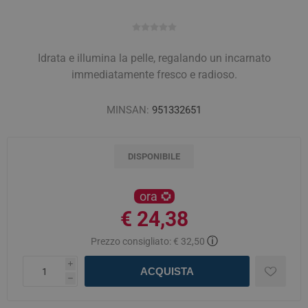
Idrata e illumina la pelle, regalando un incarnato
immediatamente fresco e radioso.
MINSAN:
951332651
DISPONIBILE
ora
€ 24,38
ⓘ
Prezzo consigliato:
€ 32,50
i
ACQUISTA
h