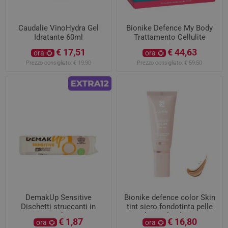
Caudalie VinoHydra Gel
Bionike Defence My Body
Idratante 60ml
Trattamento Cellulite
Crema-Gel Drenante
€ 17,51
€ 44,63
ora
ora
Riducente 30 Bustine
Prezzo consigliato:
€ 19,90
Prezzo consigliato:
€ 59,50
DemakUp Sensitive
Bionike defence color Skin
Dischetti struccanti in
tint siero fondotinta pelle
cotone non sbiancato 60
nuda 30ml colore 2.5
€ 1,87
€ 16,80
ora
ora
pezzi
Almond