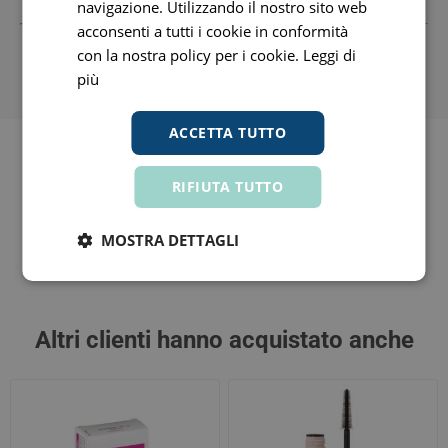
navigazione. Utilizzando il nostro sito web
acconsenti a tutti i cookie in conformità
Tutti i prezzi includono l'IVA -
Segnala informazioni inesatte
con la nostra policy per i cookie.
Leggi di
-
Informativa
più
ACCETTA TUTTO
Prodotti similari li trovi in
RIFIUTA TUTTO
bionike defence color
(142)
MOSTRA DETTAGLI
Altri clienti hanno acquistato anche