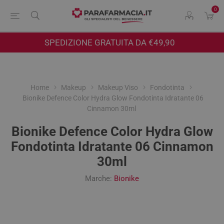
0
SPEDIZIONE GRATUITA DA €49,90
Home
Makeup
Makeup Viso
Fondotinta
Bionike Defence Color Hydra Glow Fondotinta Idratante 06
Cinnamon 30ml
Bionike Defence Color Hydra Glow
Fondotinta Idratante 06 Cinnamon
30ml
Marche:
Bionike