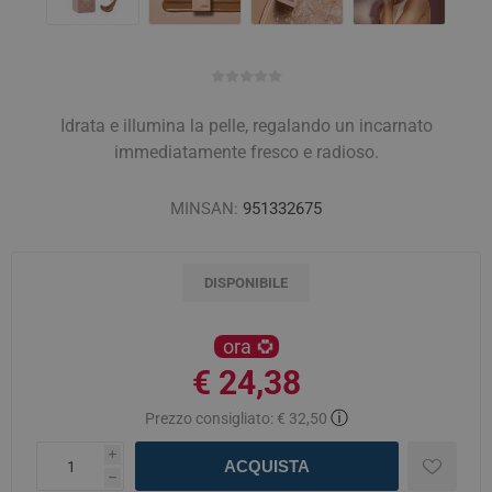
Idrata e illumina la pelle, regalando un incarnato
immediatamente fresco e radioso.
MINSAN:
951332675
DISPONIBILE
ora
€ 24,38
ⓘ
Prezzo consigliato:
€ 32,50
i
ACQUISTA
h