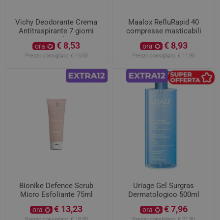
Vichy Deodorante Crema
Maalox RefluRapid 40
Antitraspirante 7 giorni
compresse masticabili
30ml
€ 8,53
€ 8,93
ora
ora
Prezzo consigliato:
€ 15,50
Prezzo consigliato:
€ 11,90
Bionike Defence Scrub
Uriage Gel Surgras
Micro Esfoliante 75ml
Dermatologico 500ml
€ 13,23
€ 7,96
ora
ora
Prezzo consigliato:
€ 18,90
Prezzo consigliato:
€ 21,90