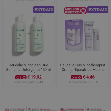
Caudalie Vinoclean Duo
Caudalie Duo Vinotherapist
Schiuma Detergente 150ml
Crema Riparatrice Mani e
+ 150ml
Unghie 30ML con Stick
€ 19,92
€ 4,46
ora
ora
Labbra 4,5GR
Prezzo consigliato:
€ 24,90
Prezzo consigliato:
€ 9,90