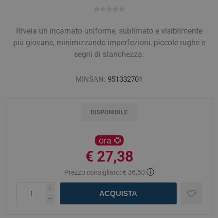
Rivela un incarnato uniforme, sublimato e visibilmente
più giovane, minimizzando imperfezioni, piccole rughe e
segni di stanchezza.
MINSAN:
951332701
DISPONIBILE
ora
€ 27,38
ⓘ
Prezzo consigliato:
€ 36,50
i
ACQUISTA
h