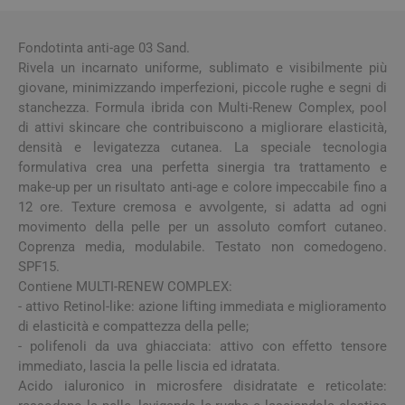
Fondotinta anti-age 03 Sand.
Rivela un incarnato uniforme, sublimato e visibilmente più
giovane, minimizzando imperfezioni, piccole rughe e segni di
stanchezza. Formula ibrida con Multi-Renew Complex, pool
di attivi skincare che contribuiscono a migliorare elasticità,
densità e levigatezza cutanea. La speciale tecnologia
formulativa crea una perfetta sinergia tra trattamento e
make-up per un risultato anti-age e colore impeccabile fino a
12 ore. Texture cremosa e avvolgente, si adatta ad ogni
movimento della pelle per un assoluto comfort cutaneo.
Coprenza media, modulabile. Testato non comedogeno.
SPF15.
Contiene MULTI-RENEW COMPLEX:
- attivo Retinol-like: azione lifting immediata e miglioramento
di elasticità e compattezza della pelle;
- polifenoli da uva ghiacciata: attivo con effetto tensore
immediato, lascia la pelle liscia ed idratata.
Acido ialuronico in microsfere disidratate e reticolate: