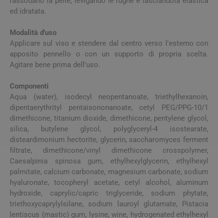
rassodano la pelle, levigando le rughe e lasciandola elastica
ed idratata.
Modalità d'uso
Applicare sul viso e stendere dal centro verso l'esterno con
apposito pennello o con un supporto di propria scelta.
Agitare bene prima dell'uso.
Componenti
Aqua (water), isodecyl neopentanoate, triethylhexanoin,
dipentaerythrityl pentaisononanoate, cetyl PEG/PPG-10/1
dimethicone, titanium dioxide, dimethicone, pentylene glycol,
silica, butylene glycol, polyglyceryl-4 isostearate,
disteardimonium hectorite, glycerin, saccharomyces ferment
filtrate, dimethicone/vinyl dimethicone crosspolymer,
Caesalpinia spinosa gum, ethylhexylglycerin, ethylhexyl
palmitate, calcium carbonate, magnesium carbonate, sodium
hyaluronate, tocopheryl acetate, cetyl alcohol, aluminum
hydroxide, caprylic/capric triglyceride, sodium phytate,
triethoxycaprylylsilane, sodium lauroyl glutamate, Pistacia
lentiscus (mastic) gum, lysine, wine, hydrogenated ethylhexyl