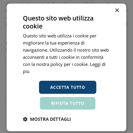
olivate, hydrogenated olive oil unsaponifiables, maltodextrin,
×
lecithin, magnesium chloride, trihydroxystearin, glyceryl
Questo sito web utilizza
caprylate/caprate, phenethyl alcohol, glucomannan.
[+/-: CI 77891 (titanium dioxide), CI 77499 (iron oxides), CI
cookie
77492 (iron oxides), CI 77491 (iron oxides)].
Questo sito web utilizza i cookie per
migliorare la tua esperienza di
Formato
navigazione. Utilizzando il nostro sito web
Flacone da 30 ml.
acconsenti a tutti i cookie in conformità
con la nostra policy per i cookie.
Leggi di
Produttore
più
I.C.I.M. (Bionike) Internation
13400510155 www.bionike.it
Sede Legale: Viale Italia, 60 20020 Lainate Mi
+390299479324 Fax: +390299479340 Email:
ACCETTA TUTTO
Bionike@Bionike.It
RIFIUTA TUTTO
Tutti i prezzi includono l'IVA -
Segnala informazioni inesatte
-
Informativa
MOSTRA DETTAGLI