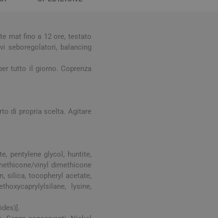
Stomaco e Intestino
 e Ragadi
Creme Piedi e Antiodore
ori
enità
Ossa e Articolazioni
e mat fino a 12 ore, testato
ivi seboregolatori, balancing
per tutto il giorno. Coprenza
to di propria scelta. Agitare
per lo Sport
Stomaco e Intestino
, pentylene glycol, huntite,
Gonfiore e gas
dimethicone/vinyl dimethicone
Fermenti lattici e probiotici
 silica, tocopheryl acetate,
hoxycaprylylsilane, lysine,
Regolarità intestinale e
lassativi
ides)].
Acidità, reflusso e