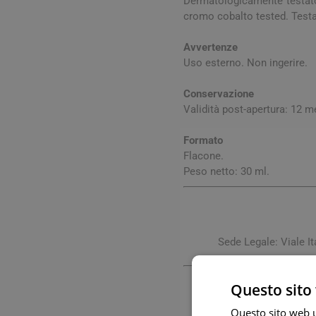
Dermatologicamente testato. 
cromo cobalto tested. Tes
Avvertenze
Uso esterno. Non ingerire.
Conservazione
Validità post-apertura: 12 m
Formato
Flacone.
Vie Urin
Peso netto: 30 ml.
Cistite
Prostati
Benesser
Sede Legale: Viale 
Questo sito 
Questo sito web ut