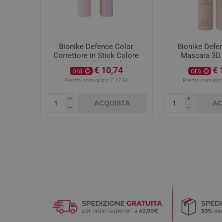
Bionike Defence Color
Bionike Defe
Correttore in Stick Colore
Mascara 3D
02 Medium 4ml
€ 10,74
€ 
ora
ora
Prezzo consigliato:
€ 17,90
Prezzo consiglia
i
i
ACQUISTA
AC
h
h