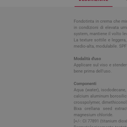
Influenz
Cura Man
Uomo
Latte e
Febbre
Cura Ung
Viso e B
Spray e 
Igiene O
Antiossi
Mal di g
Calli e 
Fondotinta in crema che min
Capelli
Stick e 
in condizioni di elevata umi
Naso ch
Verruch
Corpo
system, mantiene il volto le
Tosse
Vescich
La texture sottile e leggera
medio-alta, modulabile. SPF
Accessor
Modalità d'uso
Applicare sul viso e stender
bene prima dell'uso.
Pelle e S
Componenti
Aqua (water), isododecane, 
Tonici e
calcium aluminum borosilicat
crosspolymer, dimethiconol,
Bixa orellana seed extract
magnesium chloride.
[+/-: CI 77891 (titanium diox