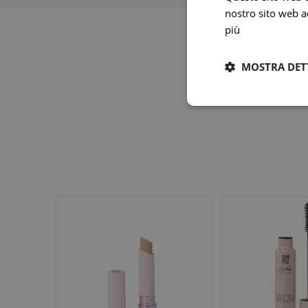
nostro sito web ac
più
MOSTRA DET