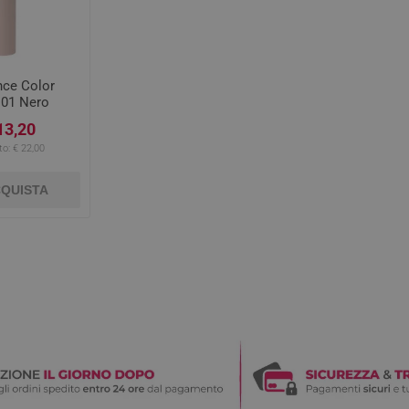
nce Color
 01 Nero
13,20
to:
€ 22,00
QUISTA