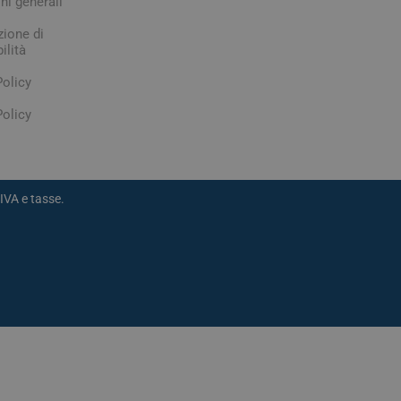
ni generali
zione di
ilità
Policy
olicy
IVA e tasse.