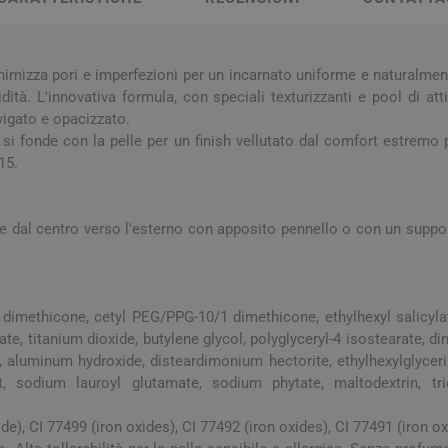
a e Raffreddore
i e Piedi
Notte e serenità
Orecchie
Solari
Creme Mani
 Creme Deo
hie e Micosi
arba
Protezione Molto Alta
Lozioni
rale Bimbo
Pulizia del Nasino
Access
danti
ola
Duroni
Multivitaminici a Sali
Notte e Ser
imizza pori e imperfezioni per un incarnato uniforme e naturalment
Protezione Alta
Roll On
Minerali
dità. L'innovativa formula, con speciali texturizzanti e pool di att
iuso
e
Protezione Media
vigato e opacizzato.
e
, si fonde con la pelle per un finish vellutato dal comfort estremo 
Protezione Bassa
15.
i Mani e Piedi
Solari per Bambini
Doposole
e dal centro verso l'esterno con apposito pennello o con un suppor
Autoabbronzanti e
Intensificatori
olari
Sistema Immunitario
Integratori 
dimethicone, cetyl PEG/PPG-10/1 dimethicone, ethylhexyl salicylate
 Multivitaminici
Veterinaria
e, titanium dioxide, butylene glycol, polyglyceryl-4 isostearate, 
 aluminum hydroxide, disteardimonium hectorite, ethylhexylglycerin,
Per Cani
, sodium lauroyl glutamate, sodium phytate, maltodextrin, triet
Per Gatti
ide), CI 77499 (iron oxides), CI 77492 (iron oxides), CI 77491 (iron ox
Per Entrambi