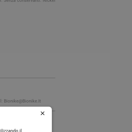
mo. Senza conservanti. Nickel
digestione
Funzione epatica
nghie
Occhi e Vista
l:
Bionike@Bionike.It
×
ilizzando il