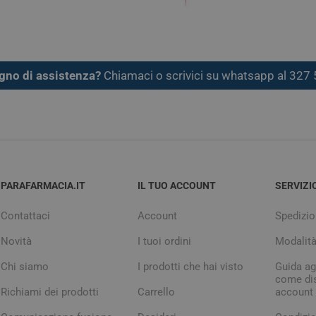
gno di assistenza?
Chiamaci o scrivici su whatsapp al 32
PARAFARMACIA.IT
IL TUO ACCOUNT
SERVIZI
Contattaci
Account
Spedizio
Novità
I tuoi ordini
Modalit
Chi siamo
I prodotti che hai visto
Guida agl
come dis
Richiami dei prodotti
Carrello
account