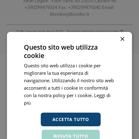
Sede Legale: Viale Italia, 60 20020 Lainate Mi
+390299479324 Fax: +390299479340 Email:
Bionike@Bionike.It
Tutti i prezzi includono l'IVA -
Segnala informazioni inesatte
×
-
Informativa
Questo sito web utilizza
cookie
Questo sito web utilizza i cookie per
migliorare la tua esperienza di
Prodotti similari li trovi in
navigazione. Utilizzando il nostro sito web
acconsenti a tutti i cookie in conformità
bionike defence color
(142)
con la nostra policy per i cookie.
Leggi di
più
ACCETTA TUTTO
Altri clienti hanno acquistato anche
RIFIUTA TUTTO