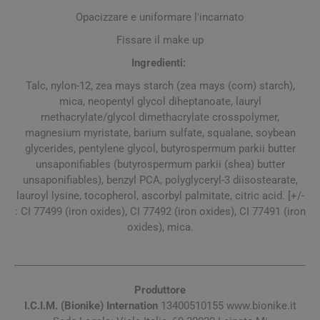
Opacizzare e uniformare l'incarnato
Fissare il make up
Ingredienti:
Talc, nylon-12, zea mays starch (zea mays (corn) starch),
mica, neopentyl glycol diheptanoate, lauryl
methacrylate/glycol dimethacrylate crosspolymer,
magnesium myristate, barium sulfate, squalane, soybean
glycerides, pentylene glycol, butyrospermum parkii butter
unsaponifiables (butyrospermum parkii (shea) butter
unsaponifiables), benzyl PCA, polyglyceryl-3 diisostearate,
lauroyl lysine, tocopherol, ascorbyl palmitate, citric acid. [+/-
: CI 77499 (iron oxides), CI 77492 (iron oxides), CI 77491 (iron
oxides), mica.
Produttore
I.C.I.M. (Bionike) Internation
13400510155 www.bionike.it