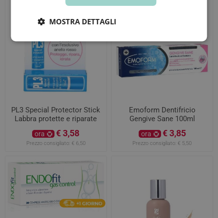
MOSTRA DETTAGLI
PL3 Special Protector Stick
Emoform Dentifricio
Labbra protette e riparate
Gengive Sane 100ml
€ 3,58
€ 3,85
ora
ora
Prezzo consigliato:
€ 6,50
Prezzo consigliato:
€ 5,50