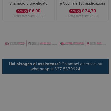
Shampoo Ultradelicato
e Occhiaie 180 applicazioni
200ml
€ 6,90
€ 24,70
ora
ora
Prezzo consigliato:
€ 11,50
Prezzo consigliato:
€ 41,16
Hai bisogno di assistenza?
Chiamaci o scrivici su
whatsapp al 327 5370924