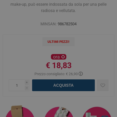
make-up, può essere indossata da sola per una pelle
radiosa e vellutata.
MINSAN:
986782504
ULTIMI PEZZI!
ora
€ 18,83
ⓘ
Prezzo consigliato:
€ 26,90
i
ACQUISTA
h