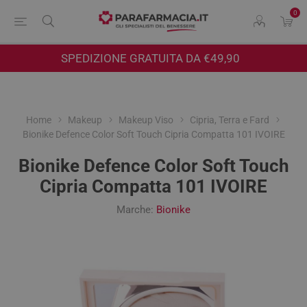
0
SPEDIZIONE GRATUITA DA €49,90
Home
Makeup
Makeup Viso
Cipria, Terra e Fard
Bionike Defence Color Soft Touch Cipria Compatta 101 IVOIRE
Bionike Defence Color Soft Touch
Cipria Compatta 101 IVOIRE
Marche:
Bionike