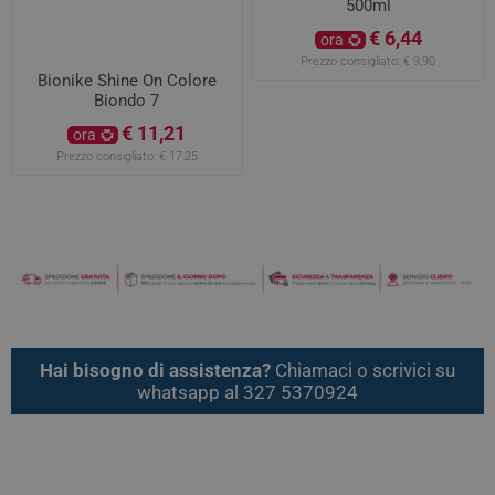
500ml
€ 6,44
ora
Prezzo consigliato:
€ 9,90
Bionike Shine On Colore
Biondo 7
€ 11,21
ora
Prezzo consigliato:
€ 17,25
Hai bisogno di assistenza?
Chiamaci o scrivici su
whatsapp al 327 5370924