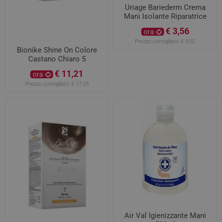
Uriage Bariederm Crema
Mani Isolante Riparatrice
50ml
€ 3,56
ora
Prezzo consigliato:
€ 9,50
Bionike Shine On Colore
Castano Chiaro 5
€ 11,21
ora
Prezzo consigliato:
€ 17,25
Air Val Igienizzante Mani