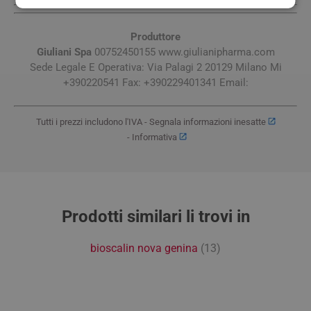
Produttore
Giuliani Spa
00752450155 www.giulianipharma.com
Sede Legale E Operativa: Via Palagi 2 20129 Milano Mi
+390220541 Fax: +390229401341 Email:
Tutti i prezzi includono l'IVA -
Segnala informazioni inesatte
-
Informativa
Prodotti similari li trovi in
bioscalin nova genina
(13)