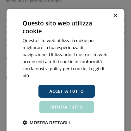
adeguato al proprio fototipo.
×
Avvertenze
Non superare la dose giornaliera raccomandata. Tenere fuori
Questo sito web utilizza
dalla portata dei bambini al di sotto dei 3 anni di età. Gli
cookie
integratori alimentari non vanno intesi come sostituti di una
dieta variata ed equilibrata e di uno stile di vita sano. Non
Questo sito web utilizza i cookie per
assumere il prodotto in gravidanza.
migliorare la tua esperienza di
navigazione. Utilizzando il nostro sito web
Conservazione
acconsenti a tutti i cookie in conformità
Validità a confezionamento integro: 36 mesi.
con la nostra policy per i cookie.
Leggi di
più
Formato
40 compresse.
ACCETTA TUTTO
Produttore
RIFIUTA TUTTO
Giuliani Spa
00752450155 www.giulianipharma.com
Sede Legale E Operativa: Via Palagi 2 20129 Milano Mi
+390220541 Fax: +390229401341 Email:
MOSTRA DETTAGLI