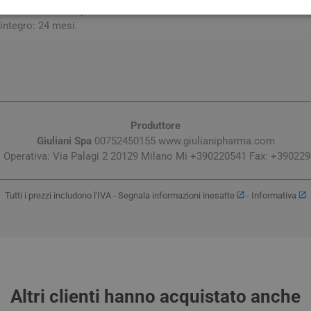
 e asciutto, al riparo dalla luce, dall’umidità e da fonti di calore.
integro: 24 mesi.
Produttore
Giuliani Spa
00752450155 www.giulianipharma.com
 Operativa: Via Palagi 2 20129 Milano Mi +390220541 Fax: +39022
Tutti i prezzi includono l'IVA -
Segnala informazioni inesatte
-
Informativa
Altri clienti hanno acquistato anche