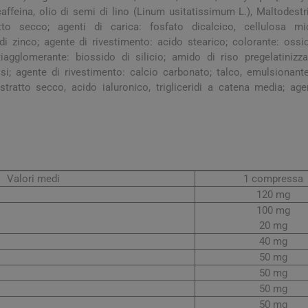
affeina, olio di semi di lino (Linum usitatissimum L.), Maltodest
to secco; agenti di carica: fosfato dicalcico, cellulosa microc
o di zinco; agente di rivestimento: acido stearico; colorante: ossi
tiagglomerante: biossido di silicio; amido di riso pregelatinizza
si; agente di rivestimento: calcio carbonato; talco, emulsionante:
stratto secco, acido ialuronico, trigliceridi a catena media; age
arie
Tonici e stimolanti
Capelli e U
Valori medi
1 compressa
Memoria e Concentrazione
120 mg
te
100 mg
20 mg
e Vie Urinarie
40 mg
50 mg
50 mg
50 mg
50 mg