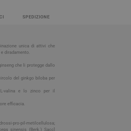
Stomaco e Intestino
 e Ragadi
Creme Piedi e Antiodore
ori
CI
SPEDIZIONE
enità
Ossa e Articolazioni
nazione unica di attivi che
o e diradamento.
 ginseng che li protegge dallo
ircolo del ginkgo biloba per
per lo Sport
Stomaco e Intestino
 L-valina e lo zinco per il
Gonfiore e gas
Fermenti lattici e probiotici
ore efficacia.
Regolarità intestinale e
lassativi
rossi-pro-pil-metilcellulosa;
Acidità, reflusso e
ceps sinensis (Berk.) Sacc]