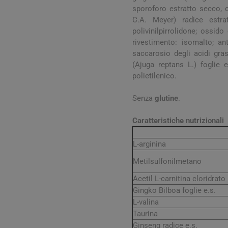
sporoforo estratto secco, c
C.A. Meyer) radice estrat
polivinilpirrolidone; ossid
rivestimento: isomalto; an
saccarosio degli acidi gras
(Ajuga reptans L.) foglie e
polietilenico.
Senza
glutine
.
Vie Urin
Caratteristiche nutrizionali
Cistite
L-arginina
Prostati
Metilsulfonilmetano
Benesser
Acetil L-carnitina cloridrato
Gingko Bilboa foglie e.s.
L-valina
Taurina
Ginseng radice e.s.