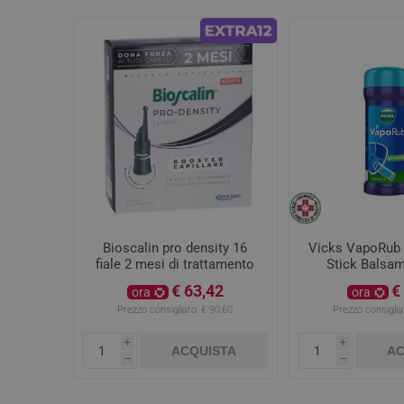
Bioscalin pro density 16
Vicks VapoRub 
fiale 2 mesi di trattamento
Stick Balsam
€ 63,42
€
ora
ora
Prezzo consigliato:
€ 90,60
Prezzo consiglia
i
i
ACQUISTA
AC
h
h