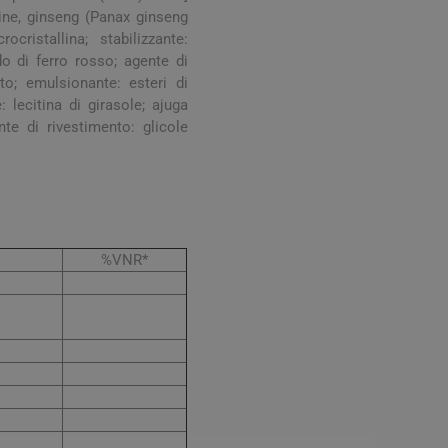
digestione
rine, ginseng (Panax ginseng
Funzione epatica
ristallina; stabilizzante:
do di ferro rosso; agente di
to; emulsionante: esteri di
 lecitina di girasole; ajuga
nte di rivestimento: glicole
nghie
Occhi e Vista
%VNR*