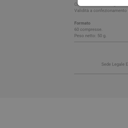
Conservare in un luogo fresco
Validità a confezionamento 
Formato
60 compresse.
Peso netto: 50 g.
Sede Legale E