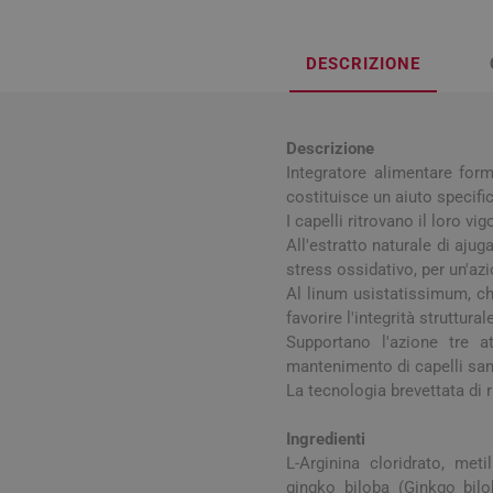
Influenz
Cura Man
Uomo
Latte e
Febbre
Cura Ung
Viso e B
Spray e 
Igiene O
DESCRIZIONE
Antiossi
Mal di g
Calli e 
Capelli
Stick e 
Naso ch
Verruch
Corpo
Descrizione
Tosse
Vescich
Integratore alimentare for
Accessor
costituisce un aiuto specifi
I capelli ritrovano il loro vig
All'estratto naturale di ajug
stress ossidativo, per un'azi
Al linum usistatissimum, ch
Pelle e S
favorire l'integrità struttura
Supportano l'azione tre at
mantenimento di capelli san
Tonici e
La tecnologia brevettata di r
Ingredienti
L-Arginina cloridrato, metil
gingko biloba (Ginkgo bilo