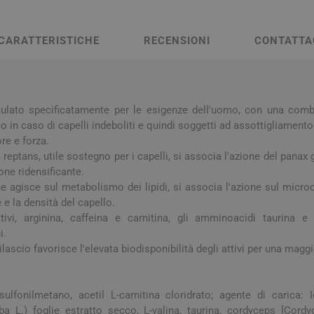
a e Raffreddore
i e Piedi
Notte e serenità
Orecchie
Solari
Creme Mani
 Creme Deo
hie e Micosi
arba
Protezione Molto Alta
Lozioni
rale Bimbo
Pulizia del Nasino
Access
CARATTERISTICHE
RECENSIONI
CONTATTA
danti
ola
Duroni
Multivitaminici a Sali
Notte e Ser
Protezione Alta
Roll On
Minerali
iuso
e
Protezione Media
e
Protezione Bassa
mulato specificatamente per le esigenze dell'uomo, con una combi
i Mani e Piedi
Solari per Bambini
co in caso di capelli indeboliti e quindi soggetti ad assottigliament
ore e forza.
Doposole
a reptans, utile sostegno per i capelli, si associa l'azione del panax
Autoabbronzanti e
one ridensificante.
Intensificatori
e agisce sul metabolismo dei lipidi, si associa l'azione sul microc
olari
Sistema Immunitario
Integratori 
le e la densità del capello.
tivi, arginina, caffeina e carnitina, gli amminoacidi taurina e
i.
 Multivitaminici
Veterinaria
ilascio favorisce l'elevata biodisponibilità degli attivi per una maggi
Per Cani
Per Gatti
sulfonilmetano, acetil L-carnitina cloridrato; agente di carica: Id
Per Entrambi
ba L.) foglie estratto secco, L-valina, taurina, cordyceps [Cordy