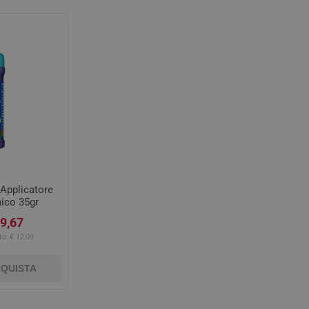
Applicatore
ico 35gr
 9,67
to:
€ 12,09
QUISTA