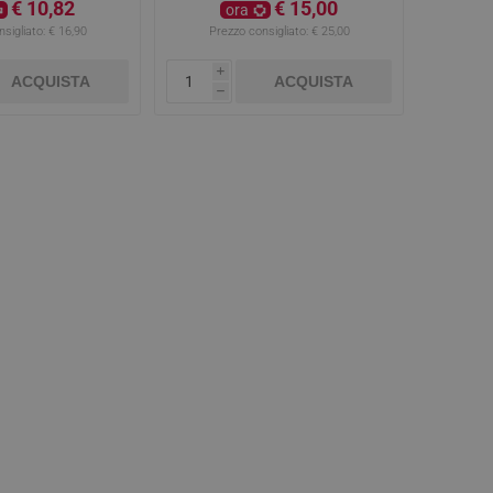
€ 10,82
€ 15,00
ora
sigliato:
€ 16,90
Prezzo consigliato:
€ 25,00
i
ACQUISTA
ACQUISTA
h