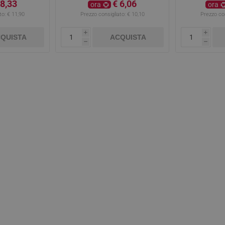
 8,33
€ 6,06
ora
ora
to:
€ 11,90
Prezzo consigliato:
€ 10,10
Prezzo con
i
i
QUISTA
ACQUISTA
h
h