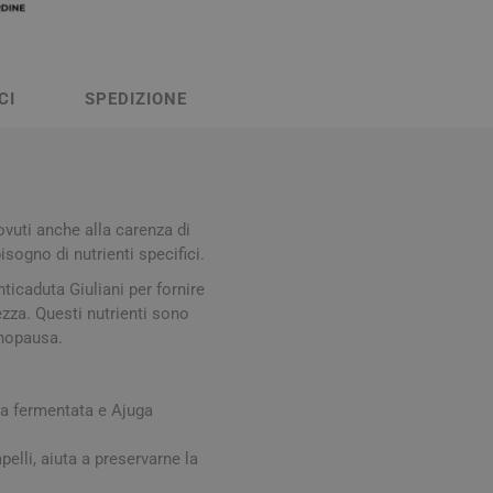
Stomaco e Intestino
 e Ragadi
Creme Piedi e Antiodore
ori
enità
Ossa e Articolazioni
CI
SPEDIZIONE
vuti anche alla carenza di
isogno di nutrienti specifici.
icaduta Giuliani per fornire
lezza. Questi nutrienti sono
per lo Sport
Stomaco e Intestino
enopausa.
Gonfiore e gas
Fermenti lattici e probiotici
ja fermentata e Ajuga
Regolarità intestinale e
lassativi
lli, aiuta a preservarne la
Acidità, reflusso e