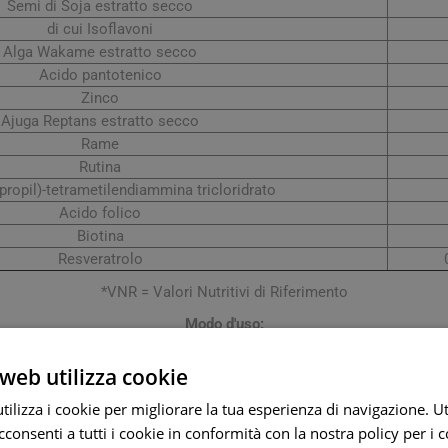
Semi di Soja estratto secco
di cui Isoflavoni
Alga Wakame estratto secco
Acido pantotenico
Zinco
Ajuga Reptans estratto secco
Rame
Rutina
ropil)-tetrametilendiammina tricloridrato
Acido folico
Biotina
Resveratrolo
*VNR = Valori Nutritivi di Riferimento
Modo d'uso:
 al giorno, da assumersi preferibilmente con la colazione o al pas
web utilizza cookie
Avvertenze:
aliera raccomandata. Tenere fuori dalla portata dei bambini al di sot
ilizza i cookie per migliorare la tua esperienza di navigazione. Ut
 isoflavoni di Soja non deve superare gli 80 mg/die. Il prodotto ne
consenti a tutti i cookie in conformità con la nostra policy per i 