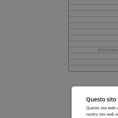
N-(3-aminop
Una compressa
Questo sito 
Non superare la dose giorn
Questo sito web ut
che l'integrazione degli
nostro sito web ac