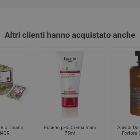
Altri clienti hanno acquistato anche
 Bio Tisana
Eucerin pH5 Crema mani
Apivita D
 44GR
75ml
Forfora