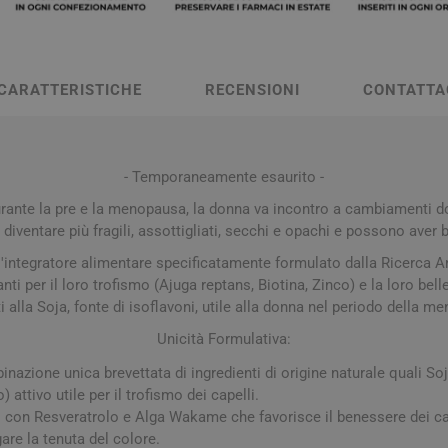
a e Raffreddore
i e Piedi
Notte e serenità
Orecchie
Solari
Creme Mani
 Creme Deo
hie e Micosi
arba
Protezione Molto Alta
Lozioni
rale Bimbo
Pulizia del Nasino
Access
danti
ola
Duroni
Multivitaminici a Sali
Notte e Ser
Protezione Alta
Roll On
CARATTERISTICHE
RECENSIONI
CONTATTA
Minerali
iuso
e
Protezione Media
e
Protezione Bassa
i Mani e Piedi
Solari per Bambini
- Temporaneamente esaurito -
Doposole
rante la pre e la menopausa, la donna va incontro a cambiamenti do
diventare più fragili, assottigliati, secchi e opachi e possono aver b
Autoabbronzanti e
Intensificatori
'integratore alimentare specificatamente formulato dalla Ricerca Ant
anti per il loro trofismo (Ajuga reptans, Biotina, Zinco) e la loro bel
olari
Sistema Immunitario
Integratori 
i alla Soja, fonte di isoflavoni, utile alla donna nel periodo della m
 Multivitaminici
Veterinaria
Unicità Formulativa:
Per Cani
azione unica brevettata di ingredienti di origine naturale quali So
 attivo utile per il trofismo dei capelli.
Per Gatti
on Resveratrolo e Alga Wakame che favorisce il benessere dei cape
Per Entrambi
gare la tenuta del colore.