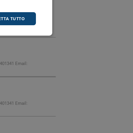
 necessario, ad ulteriori
ETTA TUTTO
9401341 Email:
9401341 Email: