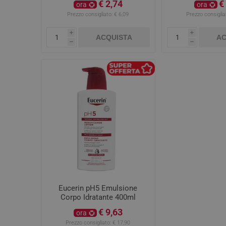
€ 2,74
€
ora
ora
Prezzo consigliato:
€ 6,09
Prezzo consiglia
i
i
ACQUISTA
AC
h
h
Eucerin pH5 Emulsione
Corpo Idratante 400ml
€ 9,63
ora
Prezzo consigliato:
€ 17,90