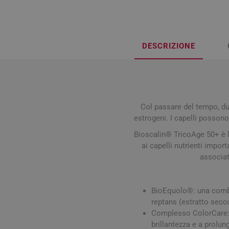
Influenz
Cura Man
Uomo
Latte e
Febbre
Cura Ung
Viso e B
Spray e 
Igiene O
Antiossi
Mal di g
Calli e 
Capelli
Stick e 
DESCRIZIONE
Naso ch
Verruch
Corpo
Tosse
Vescich
Accessor
Col passare del tempo, du
estrogeni. I capelli possono 
Bioscalin® TricoAge 50+ è l
ai capelli nutrienti import
Pelle e S
associat
Tonici e
BioEquolo®: una combin
reptans (estratto secco)
Complesso ColorCare: c
brillantezza e a prolun