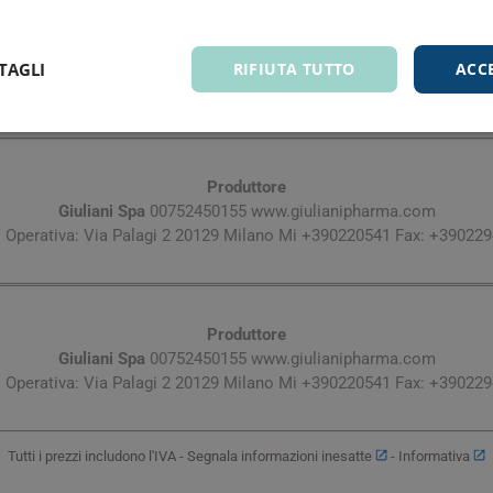
Conservazione:
resco e asciutto, lontano dalla luce. Si prega di fare riferimento, se
istruzioni riportate sulla confezione.
TAGLI
RIFIUTA TUTTO
ACC
Contenuto:
90 compresse.
Produttore
Giuliani Spa
00752450155 www.giulianipharma.com
 Operativa: Via Palagi 2 20129 Milano Mi +390220541 Fax: +39022
Produttore
Giuliani Spa
00752450155 www.giulianipharma.com
 Operativa: Via Palagi 2 20129 Milano Mi +390220541 Fax: +39022
Tutti i prezzi includono l'IVA -
Segnala informazioni inesatte
-
Informativa