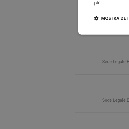
più
Conservare in un luogo f
MOSTRA DET
Sede Legale E
Sede Legale E