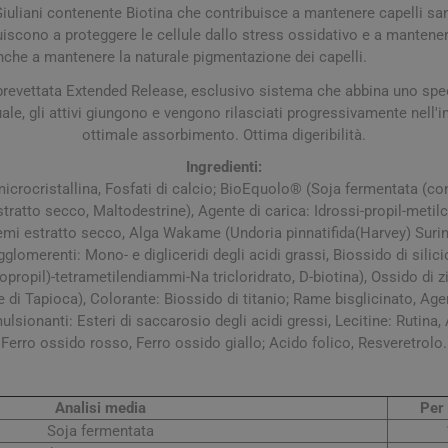
iuliani contenente Biotina che contribuisce a mantenere capelli san
scono a proteggere le cellule dallo stress ossidativo e a mantenere
anche a mantenere la naturale pigmentazione dei capelli.
 brevettata Extended Release, esclusivo sistema che abbina uno spec
le, gli attivi giungono e vengono rilasciati progressivamente nell'i
ottimale assorbimento. Ottima digeribilità.
Ingredienti:
microcristallina, Fosfati di calcio; BioEquolo® (Soja fermentata (cont
tratto secco, Maltodestrine), Agente di carica: Idrossi-propil-metilc
emi estratto secco, Alga Wakame (Undoria pinnatifida(Harvey) Suring
arie
Tonici e stimolanti
Capelli e U
gglomerenti: Mono- e digliceridi degli acidi grassi, Biossido di silic
Memoria e Concentrazione
propil)-tetrametilendiammi-Na tricloridrato, D-biotina), Ossido di 
te
ine di Tapioca), Colorante: Biossido di titanio; Rame bisglicinato, Ag
lsionanti: Esteri di saccarosio degli acidi gressi, Lecitine: Rutina,
e Vie Urinarie
Ferro ossido rosso, Ferro ossido giallo; Acido folico, Resveretrolo.
Analisi media
Per 
Soja fermentata