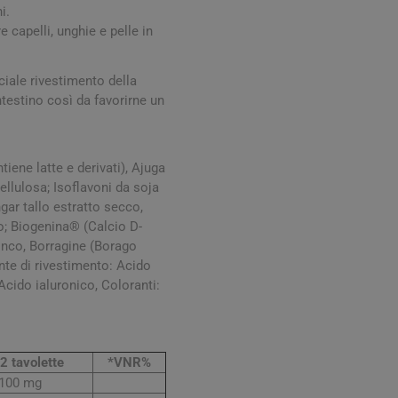
digestione
i.
 capelli, unghie e pelle in
Funzione epatica
iale rivestimento della
ntestino così da favorirne un
iene latte e derivati), Ajuga
ellulosa; Isoflavoni da soja
ar tallo estratto secco,
nghie
Occhi e Vista
io; Biogenina® (Calcio D-
zinco, Borragine (Borago
ente di rivestimento: Acido
 Acido ialuronico, Coloranti:
2 tavolette
*VNR%
100 mg