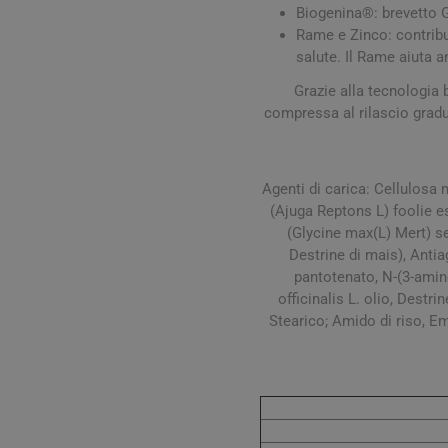
Biogenina®: brevetto G
Rame e Zinco: contribui
salute. Il Rame aiuta 
Grazie alla tecnologia
compressa al rilascio gradua
Agenti di carica: Cellulosa 
(Ajuga Reptons L) foolie es
(Glycine max(L) Mert) s
Vie Urin
Destrine di mais), Antia
Cistite
pantotenato, N-(3-amino
Prostati
officinalis L. olio, Destr
Stearico; Amido di riso, Emu
Benesser