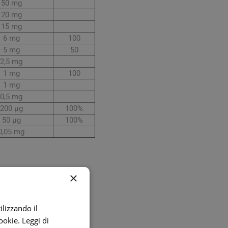
50 mg
20 mg
15 mg
6 mg
100
5 mg
50
2,5 mg
1 mg
100
1 mg
0,5 mg
200 µg
100%
50 µg
100%
0,05 mg
×
to principale.
to dei tre anni. Si ricorda
ilizzando il
 apporta 20 mg/compressa.
cookie.
Leggi di