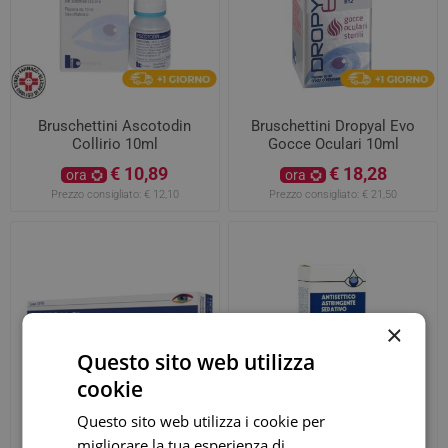
Bruschettini Ascotodin
Bruschettini Dropyal Evo
Collirio 10ml
Gocce Oculari 10ml
€ 10,89
€ 18,28
ora
ora
Prezzo consigliato:
€ 12,10
Prezzo consigliato:
€ 21,50
×
Questo sito web utilizza
cookie
Questo sito web utilizza i cookie per
migliorare la tua esperienza di