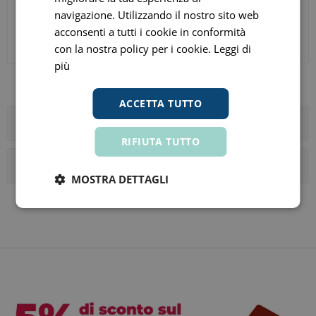
Bruschettini Kerato Vita
Antisettico Astringente
navigazione. Utilizzando il nostro sito web
Unguento Oftalmico
Sedativo Collirio Flacone
10ml
acconsenti a tutti i cookie in conformità
€ 12,96
€ 11,25
ora
ora
con la nostra policy per i cookie.
Leggi di
Prezzo consigliato:
€ 13,50
Prezzo consigliato:
€ 12,50
più
ACCETTA TUTTO
Categorie
RIFIUTA TUTTO
I tag più popolari
MOSTRA DETTAGLI