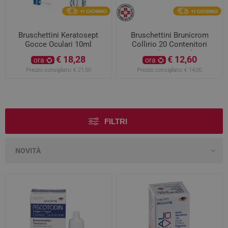
Bruschettini Keratosept
Bruschettini Brunicrom
Gocce Oculari 10ml
Collirio 20 Contenitori
Monodose 0,3Ml 2%
€ 18,28
€ 12,60
ora
ora
Prezzo consigliato:
€ 21,50
Prezzo consigliato:
€ 14,00
FILTRI