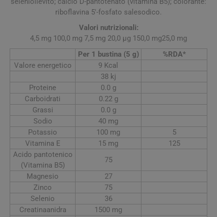
seleniolievito; calcio D-pantotenato (vitamina B5); colorante:
riboflavina 5'-fosfato salesodico.
Valori nutrizionali:
4,5 mg 100,0 mg 7,5 mg 20,0 µg 150,0 mg25,0 mg
Per 1 bustina (5 g)
%RDA*
Valore energetico
9 Kcal
38 kj
Proteine
0.0 g
Carboidrati
0.22 g
Grassi
0.0 g
Sodio
40 mg
Potassio
100 mg
5
Vitamina E
15 mg
125
Acido pantotenico
75
(Vitamina B5)
Magnesio
27
Zinco
75
Selenio
36
Creatinaanidra
1500 mg