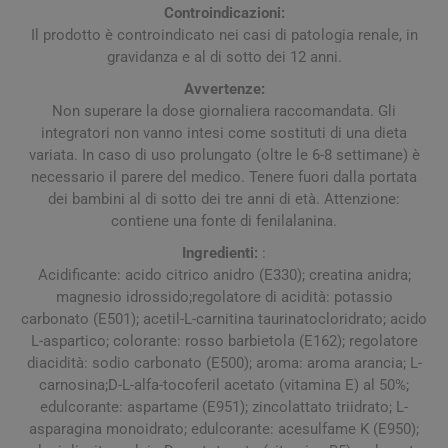
Controindicazioni:
Il prodotto è controindicato nei casi di patologia renale, in
gravidanza e al di sotto dei 12 anni.
Avvertenze:
Non superare la dose giornaliera raccomandata. Gli
integratori non vanno intesi come sostituti di una dieta
variata. In caso di uso prolungato (oltre le 6-8 settimane) è
necessario il parere del medico. Tenere fuori dalla portata
dei ba­mbini al di sotto dei tre anni di età. Attenzione:
contiene una fonte di fenilalanina.
Ingredienti:
:
Acidificante: acido citrico anidro (E330); creatina anidra;
magnesio idrossido;regolatore di acidità: potassio
carbonato (E501); acetil-L-carnitina taurinatocloridrato; acido
L-aspartico; colorante: rosso barbietola (E162); regolatore
diacidità: sodio carbonato (E500); aroma: aroma arancia; L-
carnosina;D-L-alfa-tocoferil acetato (vitamina E) al 50%;
edulcorante: aspartame (E951); zincolattato triidrato; L-
asparagina monoidrato; edulcorante: acesulfame K (E950);