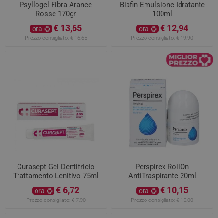
Psyllogel Fibra Arance
Biafin Emulsione Idratante
Rosse 170gr
100ml
€ 13,65
€ 12,94
ora
ora
Prezzo consigliato:
€ 16,65
Prezzo consigliato:
€ 19,90
Curasept Gel Dentifricio
Perspirex RollOn
Trattamento Lenitivo 75ml
AntiTraspirante 20ml
€ 6,72
€ 10,15
ora
ora
Prezzo consigliato:
€ 7,90
Prezzo consigliato:
€ 15,00