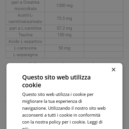
pari a Creatina
1300 mg
monoidrata
Acetil-L-
73.5 mg
carnitinataurinato
pari a L-carnitina
57.2 mg
Taurina
150 mg
Acido L-aspartico
L-carnosina
50 mg
L-asparagina
(*) Razione giornaliera raccomandata.
×
Conservazione:
Questo sito web utilizza
Conservare il prodotto in luogo fresco ed asciutto ad una
cookie
temperatura non superiore a 25°C.
Questo sito web utilizza i cookie per
Marchio:
Sigma-Tau
migliorare la tua esperienza di
navigazione. Utilizzando il nostro sito web
Produttore
acconsenti a tutti i cookie in conformità
Alfasigma Spa
03432221202 www.alfasigma.com
con la nostra policy per i cookie.
Leggi di
Sede Legale: Via Ragazzi Del '99, 5 40133 Bologna Bo
più