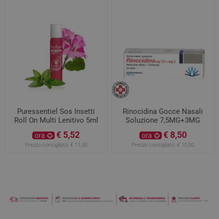
Puressentiel Sos Insetti
Rinocidina Gocce Nasali
Roll On Multi Lenitivo 5ml
Soluzione 7,5MG+3MG
15ml
€ 5,52
€ 8,50
ora
ora
Prezzo consigliato:
€ 11,50
Prezzo consigliato:
€ 10,00