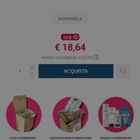
DISPONIBILE
ora
€ 18,64
ⓘ
Prezzo consigliato:
€ 23,90
i
ACQUISTA
h