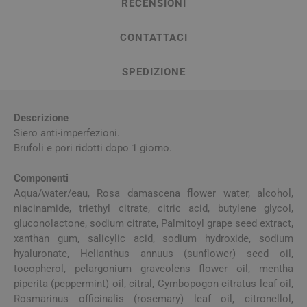
RECENSIONI
CONTATTACI
SPEDIZIONE
Descrizione
Siero anti-imperfezioni.
Brufoli e pori ridotti dopo 1 giorno.
Componenti
Aqua/water/eau, Rosa damascena flower water, alcohol,
niacinamide, triethyl citrate, citric acid, butylene glycol,
gluconolactone, sodium citrate, Palmitoyl grape seed extract,
xanthan gum, salicylic acid, sodium hydroxide, sodium
hyaluronate, Helianthus annuus (sunflower) seed oil,
tocopherol, pelargonium graveolens flower oil, mentha
piperita (peppermint) oil, citral, Cymbopogon citratus leaf oil,
Rosmarinus officinalis (rosemary) leaf oil, citronellol,