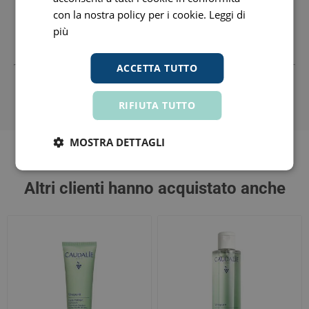
Caudalie Italia Srl
02945400048 www.caudalie-extranet.com
con la nostra policy per i cookie.
Leggi di
Sede: Largo Claudio Treves, 5 20121 Milano Mi
più
+390645490300 Fax: +390645490303 Email:
ACCETTA TUTTO
Tutti i prezzi includono l'IVA -
Segnala informazioni inesatte
-
Informativa
RIFIUTA TUTTO
MOSTRA DETTAGLI
Altri clienti hanno acquistato anche