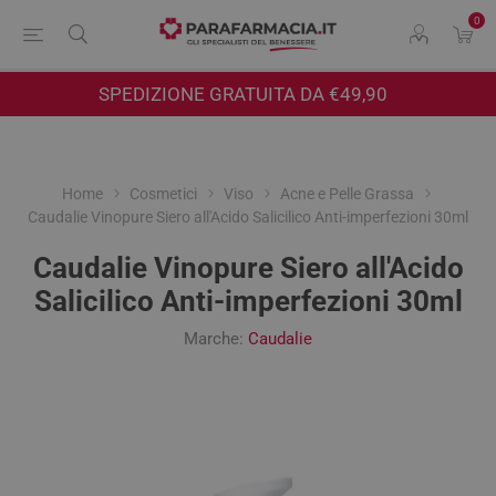
0
SPEDIZIONE GRATUITA DA €49,90
Home
Cosmetici
Viso
Acne e Pelle Grassa
Caudalie Vinopure Siero all'Acido Salicilico Anti-imperfezioni 30ml
Caudalie Vinopure Siero all'Acido
Salicilico Anti-imperfezioni 30ml
Marche:
Caudalie