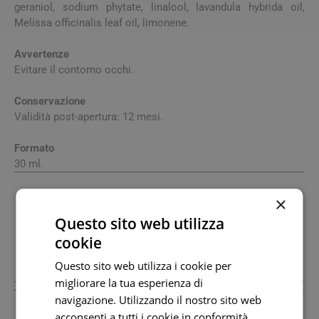
geraniol, sodium phytate, linalool, lavandula hybrida oil,
Melissa officinalis leaf oil, limonene.
Avvertenze
Evitare il contorno occhi.
Conservazione
Validità post-apertura: 12 mesi.
Formato
30 ml.
×
Produttore
Caudalie Italia Srl
02945400048 www.caudalie-extranet.com
Questo sito web utilizza
Sede: Largo Claudio Treves, 5 20121 Milano Mi
cookie
+390645490300 Fax: +390645490303 Email:
Questo sito web utilizza i cookie per
migliorare la tua esperienza di
navigazione. Utilizzando il nostro sito web
Produttore
acconsenti a tutti i cookie in conformità