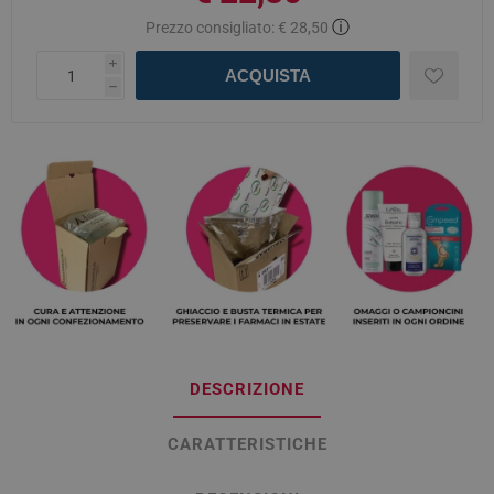
ⓘ
Prezzo consigliato:
€ 28,50
i
ACQUISTA
h
DESCRIZIONE
CARATTERISTICHE