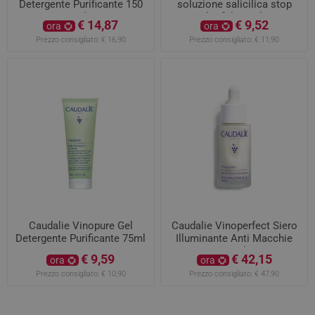
Detergente Purificante 150
soluzione salicilica stop
ml
brufoli 15ml
€ 14,87
€ 9,52
ora
ora
Prezzo consigliato:
€ 16,90
Prezzo consigliato:
€ 11,90
Caudalie Vinopure Gel
Caudalie Vinoperfect Siero
Detergente Purificante 75ml
Illuminante Anti Macchie
30ml
€ 9,59
€ 42,15
ora
ora
Prezzo consigliato:
€ 10,90
Prezzo consigliato:
€ 47,90