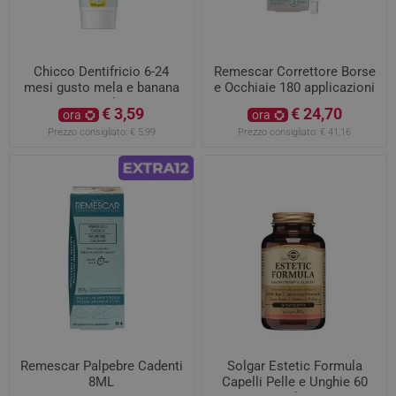
Chicco Dentifricio 6-24
Remescar Correttore Borse
mesi gusto mela e banana
e Occhiaie 180 applicazioni
50ml
€ 3,59
€ 24,70
ora
ora
Prezzo consigliato:
€ 5,99
Prezzo consigliato:
€ 41,16
Remescar Palpebre Cadenti
Solgar Estetic Formula
8ML
Capelli Pelle e Unghie 60