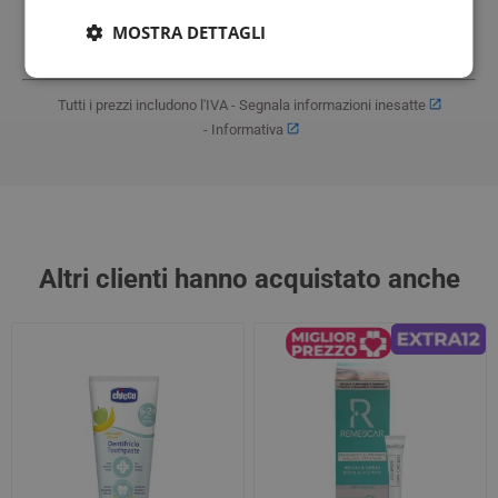
Sede: Via Per Monzoro, 46 20123 Cornaredo Mi 02-939321
MOSTRA DETTAGLI
Fax: 02-93560474 Email:
Tutti i prezzi includono l'IVA -
Segnala informazioni inesatte
-
Informativa
Altri clienti hanno acquistato anche