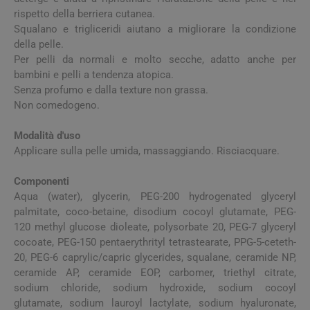
rispetto della berriera cutanea.
Squalano e trigliceridi aiutano a migliorare la condizione
della pelle.
Per pelli da normali e molto secche, adatto anche per
bambini e pelli a tendenza atopica.
Senza profumo e dalla texture non grassa.
Non comedogeno.
Modalità d'uso
Applicare sulla pelle umida, massaggiando. Risciacquare.
Componenti
Aqua (water), glycerin, PEG-200 hydrogenated glyceryl
palmitate, coco-betaine, disodium cocoyl glutamate, PEG-
120 methyl glucose dioleate, polysorbate 20, PEG-7 glyceryl
cocoate, PEG-150 pentaerythrityl tetrastearate, PPG-5-ceteth-
20, PEG-6 caprylic/capric glycerides, squalane, ceramide NP,
ceramide AP, ceramide EOP, carbomer, triethyl citrate,
sodium chloride, sodium hydroxide, sodium cocoyl
glutamate, sodium lauroyl lactylate, sodium hyaluronate,