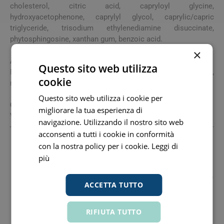
cholesterol, citric acid, capryloyl glycine,
hydroxyacetophenone, caprylyl glycol, caprylic/capric
triglyceride, trisodium ethylenediamine disuccinate,
phytosphingosine, xanthan gum, benzoic acid.
×
Avvertenze
Questo sito web utilizza
Evitare il contatto con gli occhi. In caso di contatto,
cookie
risciacquare abbondantemente con acqua.
Questo sito web utilizza i cookie per
Conservazione
migliorare la tua esperienza di
Validità post-apertura: 6 mesi.
navigazione. Utilizzando il nostro sito web
acconsenti a tutti i cookie in conformità
Produttore
con la nostra policy per i cookie.
Leggi di
Cerave (L'oreal Italia Spa)
00471270017
più
Sede Legale: Via Garibaldi, 42 10122 Torino To
+390114603111 Fax: Email: Servizioconsumatoricerave.Corp
ACCETTA TUTTO
Sede Operativa: Via Primaticcio, 155 20147 Milano Mi
+390297066111 Fax: Email:
Concess Vendita Nazionale
RIFIUTA TUTTO
Cosmetique Active Italia Spa
00883310153