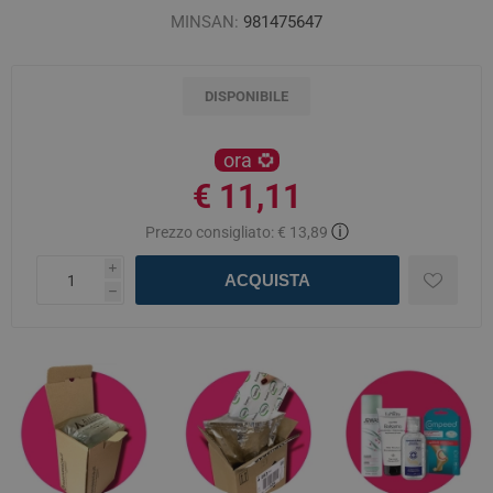
MINSAN:
981475647
DISPONIBILE
ora
€ 11,11
ⓘ
Prezzo consigliato:
€ 13,89
i
ACQUISTA
h