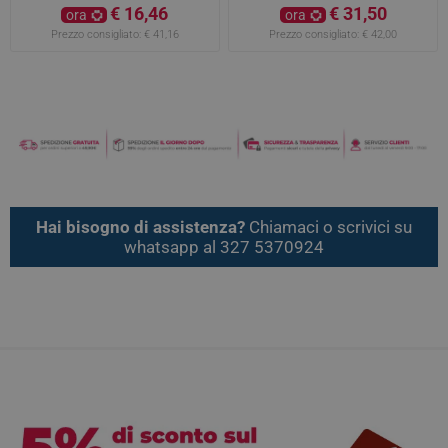
tavolette
€ 16,46
€ 31,50
ora
ora
Prezzo consigliato:
€ 41,16
Prezzo consigliato:
€ 42,00
Hai bisogno di assistenza?
Chiamaci o scrivici su
whatsapp al 327 5370924