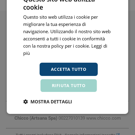
SPEDIZIONE
cookie
Questo sito web utilizza i cookie per
migliorare la tua esperienza di
Il cofanetto regalo contiene: una spazzola corpo, il Bagno
navigazione. Utilizzando il nostro sito web
Corpo&Capelli 200ml, la Crema Corpo 150ml.
acconsenti a tutti i cookie in conformità
✨Il Bagno Corpo&Capelli 200ml è formulato con ingredienti
con la nostra policy per i cookie.
Leggi di
di origine naturale.
più
✨La Crema Corpo 150 ml, ricca e nutriente, lascia la pelle
idratata e protetta.
ACCETTA TUTTO
✨La spazzola corpo con un pratico manico è morbida,
flessibile ed ergonomica: perfetta per effettuare un delicato
RIFIUTA TUTTO
massaggio sulla pelle del bambino durante il momento del
bagnetto.
MOSTRA DETTAGLI
Produttore
Chicco (Artsana Spa)
00227010139 www.chicco.com