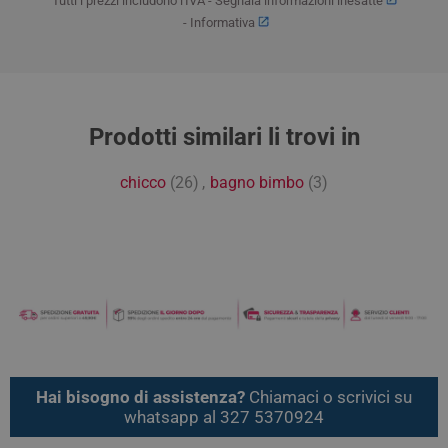
Tutti i prezzi includono l'IVA -
Segnala informazioni inesatte
-
Informativa
Prodotti similari li trovi in
chicco
(26)
,
bagno bimbo
(3)
Hai bisogno di assistenza?
Chiamaci o scrivici su
whatsapp al 327 5370924