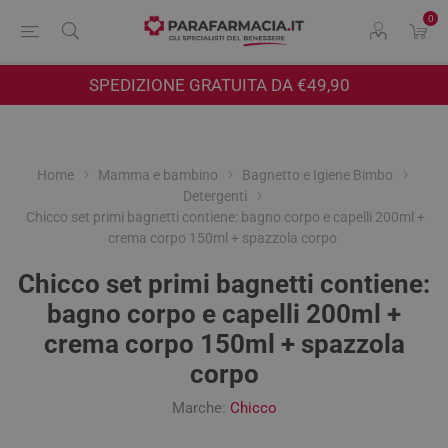
0
SPEDIZIONE GRATUITA DA €49,90
Home
Mamma e bambino
Bagnetto e Igiene Bimbo
Detergenti
Chicco set primi bagnetti contiene: bagno corpo e capelli 200ml +
crema corpo 150ml + spazzola corpo
Chicco set primi bagnetti contiene:
bagno corpo e capelli 200ml +
crema corpo 150ml + spazzola
corpo
Marche:
Chicco