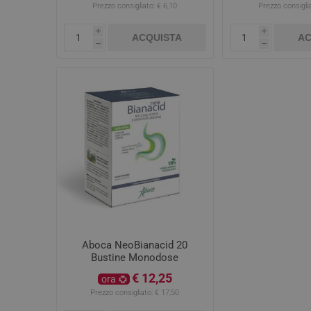
Prezzo consigliato:
€ 6,10
Prezzo consiglia
i
i
ACQUISTA
AC
h
h
Aboca NeoBianacid 20
Bustine Monodose
€ 12,25
ora
Prezzo consigliato:
€ 17,50