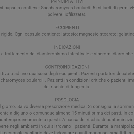
PRINCIPI ATTIVI
a e Raffreddore
i e Piedi
Notte e serenità
Orecchie
Solari
Creme Mani
 Creme Deo
gni capsula contiene: Saccharomyces boulardii 5 miliardi di germi vi
hie e Micosi
polvere liofilizzata).
arba
Protezione Molto Alta
Lozioni
rale Bimbo
Pulizia del Nasino
Access
danti
ola
Duroni
Multivitaminici a Sali
Notte e Ser
Protezione Alta
Roll On
Minerali
ECCIPIENTI
iuso
e
Protezione Media
 rigide. Ogni capsula contiene: lattosio; magnesio stearato; gelatina
e
Protezione Bassa
INDICAZIONI
i Mani e Piedi
Solari per Bambini
i e trattamento del dismicrobismo intestinale e sindromi diarroiche 
Doposole
CONTROINDICAZIONI
Autoabbronzanti e
attivo o ad uno qualsiasi degli eccipienti. Pazienti portatori di cate
Intensificatori
 Saccharomyces boulardii . Pazienti in condizioni critiche o pazien
olari
Sistema Immunitario
Integratori 
del rischio di fungemia.
POSOLOGIA
 Multivitaminici
Veterinaria
al giorno. Salvo diversa prescrizione medica. Si consiglia la sommi
Per Cani
lmente a digiuno o comunque almeno 15 minuti prima dei pasti. In cor
Per Gatti
contemporaneamente a questi. A causa del rischio di contaminazione
rte negli ambienti in cui si trovano i pazienti. Durante la manipolaz
Per Entrambi
 il personale sanitario deve indossare guanti monouso, smaltirli 