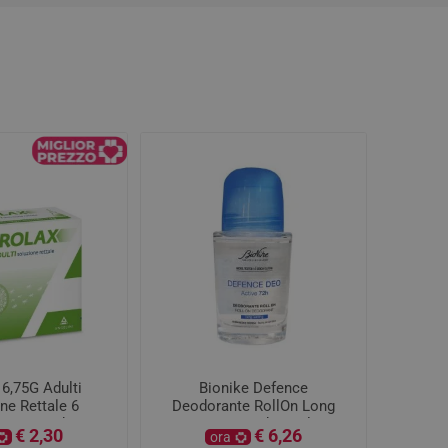
 6,75G Adulti
Bionike Defence
ne Rettale 6
Deodorante RollOn Long
ori Monodose
Lasting 72h 50ml
€ 2,30
€ 6,26
ora