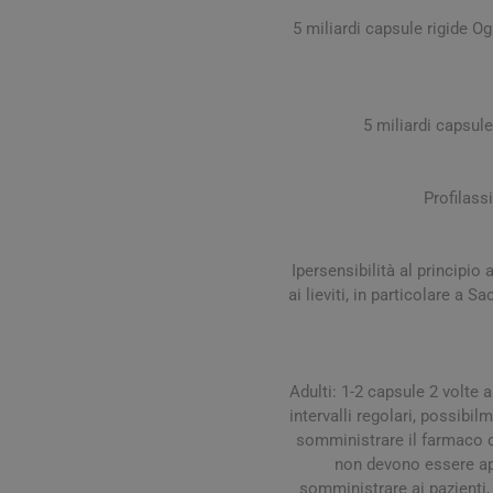
Influenz
Cura Man
Uomo
Latte e
5 miliardi capsule rigide O
Febbre
Cura Ung
Viso e B
Spray e 
Igiene O
Antiossi
Mal di g
Calli e 
Capelli
Stick e 
Naso ch
Verruch
Corpo
5 miliardi capsule
Tosse
Vescich
Accessor
Profilass
Ipersensibilità al principio 
ai lieviti, in particolare a
Pelle e S
Tonici e
Adulti: 1-2 capsule 2 volte 
intervalli regolari, possibi
somministrare il farmaco 
non devono essere ape
somministrare ai pazienti,