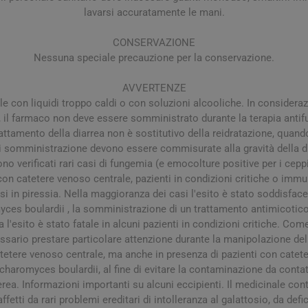
lavarsi accuratamente le mani.
CONSERVAZIONE
Nessuna speciale precauzione per la conservazione.
AVVERTENZE
 con liquidi troppo caldi o con soluzioni alcooliche. In consideraz
il farmaco non deve essere somministrato durante la terapia antif
rattamento della diarrea non è sostitutivo della reidratazione, quand
di somministrazione devono essere commisurate alla gravità della dia
arie
Tonici e stimolanti
Capelli e U
sono verificati rari casi di fungemia (e emocolture positive per i cep
con catetere venoso centrale, pazienti in condizioni critiche o im
Memoria e Concentrazione
si in piressia. Nella maggioranza dei casi l'esito è stato soddisface
te
es boulardii , la somministrazione di un trattamento antimicotico 
l'esito è stato fatale in alcuni pazienti in condizioni critiche. Come
e Vie Urinarie
ssario prestare particolare attenzione durante la manipolazione del
tetere venoso centrale, ma anche in presenza di pazienti con catet
charomyces boulardii, al fine di evitare la contaminazione da contat
rea. Informazioni importanti su alcuni eccipienti. Il medicinale cont
affetti da rari problemi ereditari di intolleranza al galattosio, da defic