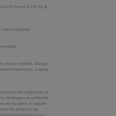
Stomaco e Intestino
 e Ragadi
Creme Piedi e Antiodore
vi (sotto forma di 250 mg di
ori
enità
Ossa e Articolazioni
; titanio diossido.
correlate.
tere venoso centrale. Allergia
ti immunocompromessi, a causa
per lo Sport
Stomaco e Intestino
Gonfiore e gas
Fermenti lattici e probiotici
nistrazione del medicinale ad
so di terapia con antibiotici
Regolarità intestinale e
 per via aerea, le capsule
lassativi
ione dei probiotici da
Acidità, reflusso e
immediatamente dopo l'uso e