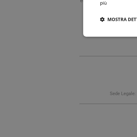
esposte al medicinale sonoi
più
venga assorbito, la sua so
solo in caso di effettiva n
MOSTRA DET
Sede Legale: