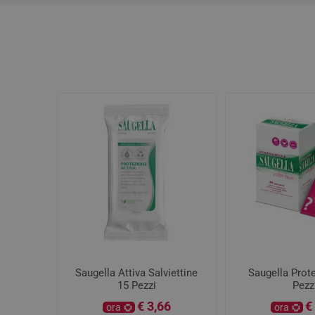
Saugella Attiva Salviettine
Saugella Prote
15 Pezzi
Pezz
€ 3,66
€
ora
ora