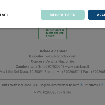
nsufficienti, non è possibile escludere ogni rischio. Nonostante i
mministrazione nel corso della gravidanza e durante il periodo dell'
ecessità sotto il diretto controllo del medico il quale ne valuterà il
TAGLI
RIFIUTA TUTTO
ACC
Titolare Aic Estero
Biocodex
www.biocodex.com
Concess Vendita Nazionale
Zambon Italia Srl
02307520243 www.zambon.it
 Via Lillo Del Duca, 10 20091 Bresso Mi +3902665241 Fax: +390266
Tutti i prezzi includono l'IVA -
Segnala informazioni inesatte
-
Informativa
MPN: 029032075 - GTIN: