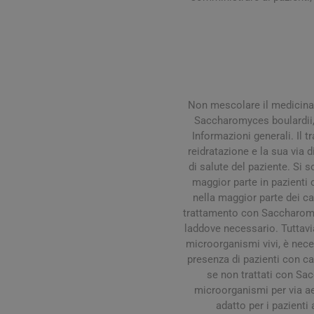
Non mescolare il medicinale
Saccharomyces boulardii, 
Informazioni generali. Il t
reidratazione e la sua via 
Vie Urin
di salute del paziente. Si 
maggior parte in pazienti 
Cistite
nella maggior parte dei ca
Prostati
trattamento con Saccharomyc
laddove necessario. Tuttavia 
Benesser
microorganismi vivi, è nece
presenza di pazienti con ca
se non trattati con Sac
microorganismi per via ae
adatto per i pazienti 