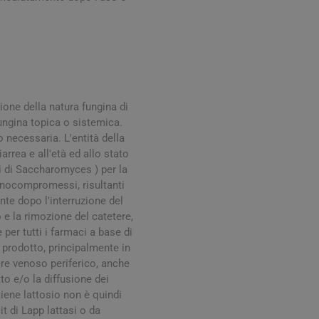
digestione
Funzione epatica
ione della natura fungina di
ungina topica o sistemica.
o necessaria. L'entità della
rrea e all'età ed allo stato
nghie
Occhi e Vista
pi di Saccharomyces ) per la
munocompromessi, risultanti
nte dopo l'interruzione del
e la rimozione del catetere,
 per tutti i farmaci a base di
 prodotto, principalmente in
ere venoso periferico, anche
to e/o la diffusione dei
iene lattosio non è quindi
it di Lapp lattasi o da