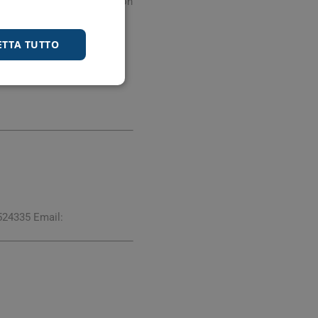
lSaccharomyces boulardii non
allattamento, va effettuata
 rapporto rischio/beneficio.
ETTA TUTTO
524335 Email: