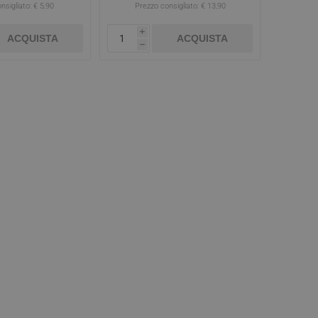
nsigliato:
€ 5,90
Prezzo consigliato:
€ 13,90
i
ACQUISTA
ACQUISTA
h