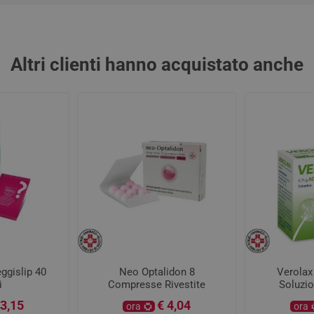
Altri clienti hanno acquistato anche
ggislip 40
Neo Optalidon 8
Verolax
i
Compresse Rivestite
Soluzio
Contenit
 3,15
€ 4,04
ora
ora