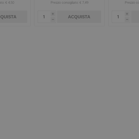
to:
€ 4,50
Prezzo consigliato:
€ 7,49
Prezzo co
i
i
QUISTA
ACQUISTA
h
h