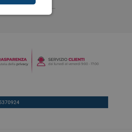
digestione
Funzione epatica
nghie
Occhi e Vista
7 5370924