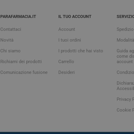
PARAFARMACIA.IT
IL TUO ACCOUNT
SERVIZI
Contattaci
Account
Spedizio
Novità
I tuoi ordini
Modalit
Chi siamo
I prodotti che hai visto
Guida agl
come dis
Richiami dei prodotti
Carrello
account
Comunicazione fusione
Desideri
Condizio
Dichiara
Accessib
Privacy 
Cookie P