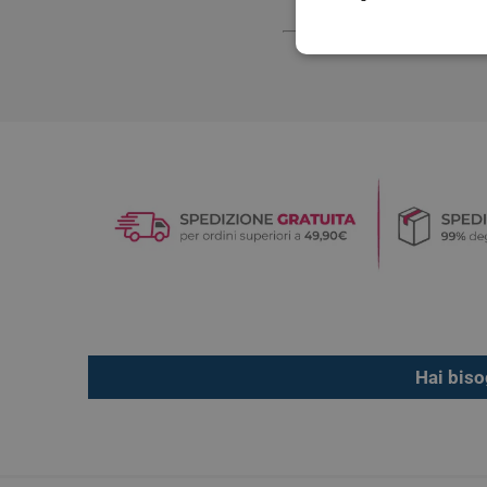
Vie Urin
Cistite
Prostati
Benesser
Hai biso