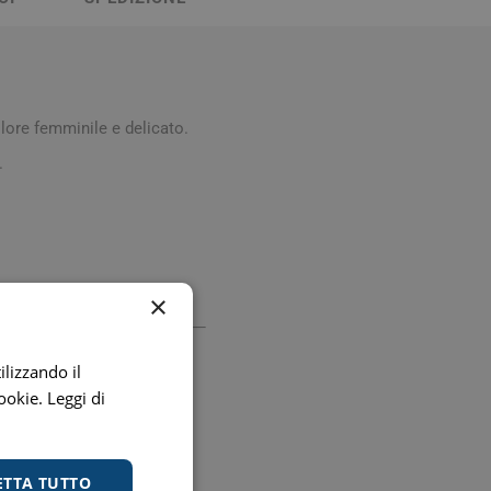
Stomaco e Intestino
 e Ragadi
Creme Piedi e Antiodore
ori
enità
Ossa e Articolazioni
lore femminile e delicato.
.
×
per lo Sport
Stomaco e Intestino
Gonfiore e gas
ilizzando il
Fermenti lattici e probiotici
cookie.
Leggi di
Regolarità intestinale e
lassativi
 +39049810653 Email:
Acidità, reflusso e
ETTA TUTTO