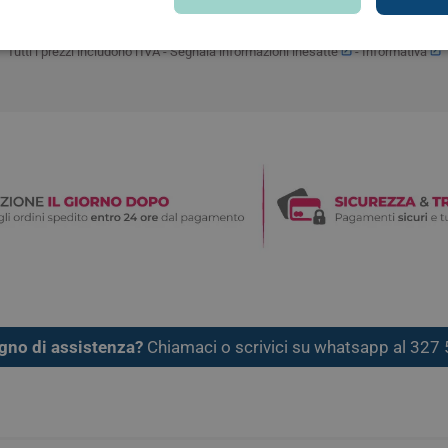
Tutti i prezzi includono l'IVA -
Segnala informazioni inesatte
-
Informativa
arie
Tonici e stimolanti
Capelli e U
Memoria e Concentrazione
te
e Vie Urinarie
gno di assistenza?
Chiamaci o scrivici su whatsapp al 32