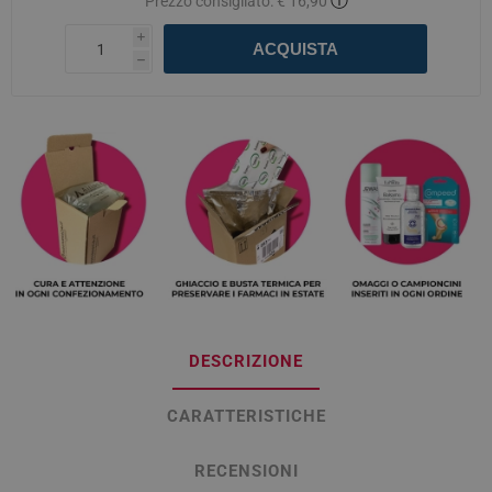
ⓘ
Prezzo consigliato:
€ 16,90
i
ACQUISTA
h
DESCRIZIONE
CARATTERISTICHE
RECENSIONI