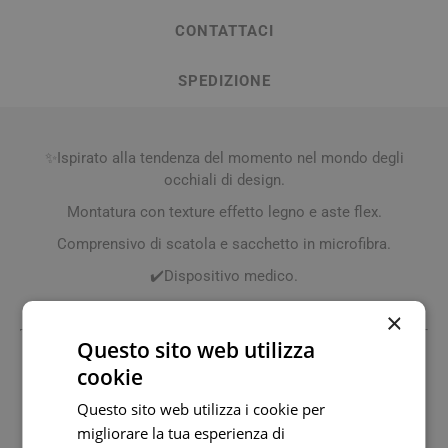
CONTATTACI
SPEDIZIONE
✨Ispirato alla tendenza del momento nel mondo degli
occhiali di design.
Montatura con texture effetto legno e aste flex.
Comprensivo di scatola e sacchetto in microfibra.
​✔️​Dispositivo medico.
​✔️​Diottrie da +1 a +3,50
×
Questo sito web utilizza
cookie
Fabbricante
Fidia Healthcare Srl
17402971000
Questo sito web utilizza i cookie per
Distributore Nazionale
migliorare la tua esperienza di
Fidia Farmaceutici Spa
00204260285 www.fidiapharma.com