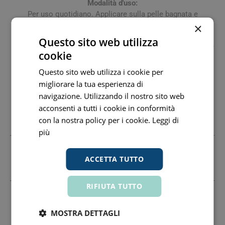
Modalità d'uso:
Per uso quotidiano. Applicare sulla pelle bagnata e
×
insaponare, quindi risciacquare e asciugare delicatamente
senza strofinare. Neonati dalla nascita (non prematuri),
Questo sito web utilizza
bambini, adulti. Corpo, viso, capelli, igiene intima. Adatto per
cookie
l'uso sul cuoio capelluto. Non irrita gli occhi.
Questo sito web utilizza i cookie per
Ingredienti:
migliorare la tua esperienza di
AQUA/WATER/EAU, SODIUM C14-16 OLEFIN SULFONATE,
navigazione. Utilizzando il nostro sito web
COCO-GLUCOSIDE, COCO-BETAINE, GLYCERIN, PARFUM
acconsenti a tutti i cookie in conformità
(FRAGRANCE), CITRIC ACID, SODIUM BENZOATE,
con la nostra policy per i cookie.
Leggi di
POTASSIUM SORBATE, SODIUM PHYTATE.
più
Produttore
ACCETTA TUTTO
Laboratoires Svr
04467250967 www.labo-svr.com
RIFIUTA TUTTO
Tutti i prezzi includono l'IVA -
Segnala informazioni inesatte
-
Informativa
MOSTRA DETTAGLI
MPN: 981248267 - GTIN: 3662361001866