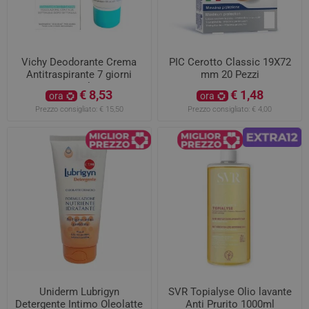
Vichy Deodorante Crema
PIC Cerotto Classic 19X72
Antitraspirante 7 giorni
mm 20 Pezzi
30ml
€ 8,53
€ 1,48
ora
ora
Prezzo consigliato:
€ 15,50
Prezzo consigliato:
€ 4,00
Uniderm Lubrigyn
SVR Topialyse Olio lavante
Detergente Intimo Oleolatte
Anti Prurito 1000ml