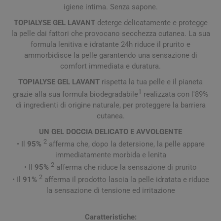
igiene intima. Senza sapone.
TOPIALYSE GEL LAVANT
deterge delicatamente e protegge
la pelle dai fattori che provocano secchezza cutanea. La sua
formula lenitiva e idratante 24h riduce il prurito e
ammorbidisce la pelle garantendo una sensazione di
comfort immediata e duratura.
TOPIALYSE GEL LAVANT
rispetta la tua pelle e il pianeta
1
grazie alla sua formula biodegradabile
realizzata con l'89%
di ingredienti di origine naturale, per proteggere la barriera
cutanea.
UN GEL DOCCIA DELICATO E AVVOLGENTE
2
• Il
95%
afferma che, dopo la detersione, la pelle appare
immediatamente morbida e lenita
2
• Il
95%
afferma che riduce la sensazione di prurito
2
• Il
91%
afferma il prodotto lascia la pelle idratata e riduce
la sensazione di tensione ed irritazione
Caratteristiche: