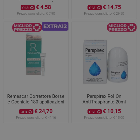
Cremoso 200 ml
€ 4,58
€ 14,75
ora
ora
Prezzo consigliato:
€ 7,90
Prezzo consigliato:
€ 29,50
Remescar Correttore Borse
Perspirex RollOn
e Occhiaie 180 applicazioni
AntiTraspirante 20ml
€ 24,70
€ 10,15
ora
ora
Prezzo consigliato:
€ 41,16
Prezzo consigliato:
€ 15,00