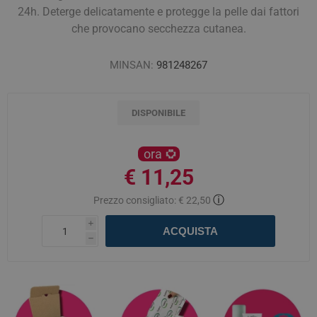
24h. Deterge delicatamente e protegge la pelle dai fattori
che provocano secchezza cutanea.
MINSAN:
981248267
DISPONIBILE
ora
€ 11,25
ⓘ
Prezzo consigliato:
€ 22,50
i
ACQUISTA
h