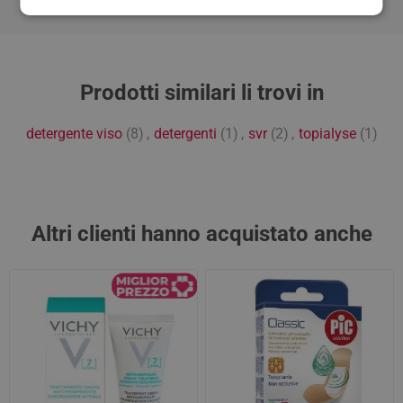
Prodotti similari li trovi in
detergente viso
(8)
,
detergenti
(1)
,
svr
(2)
,
topialyse
(1)
Altri clienti hanno acquistato anche