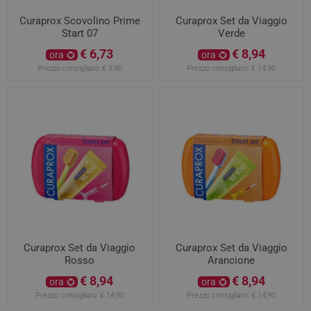
Curaprox Scovolino Prime
Curaprox Set da Viaggio
Start 07
Verde
€ 6,73
€ 8,94
ora
ora
Prezzo consigliato:
€ 9,90
Prezzo consigliato:
€ 14,90
Curaprox Set da Viaggio
Curaprox Set da Viaggio
Rosso
Arancione
€ 8,94
€ 8,94
ora
ora
Prezzo consigliato:
€ 14,90
Prezzo consigliato:
€ 14,90