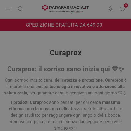
0
SPEDIZIONE GRATUITA DA €49,90
Curaprox
Curaprox: il sorriso sano inizia qui 💙✨
Ogni sorriso merita
cura, delicatezza e protezione
.
Curaprox
è
il marchio che unisce
tecnologia innovativa e attenzione alla
salute orale
, per garantire denti e gengive sani ogni giorno 🦷💧
I prodotti Curaprox
sono pensati per chi cerca
massima
efficacia con la massima delicatezza
: setole ultra-sottili e
design studiato per raggiungere ogni angolo della bocca,
rimuovendo placca e residui senza danneggiare gengive e
smalto 🌿✨