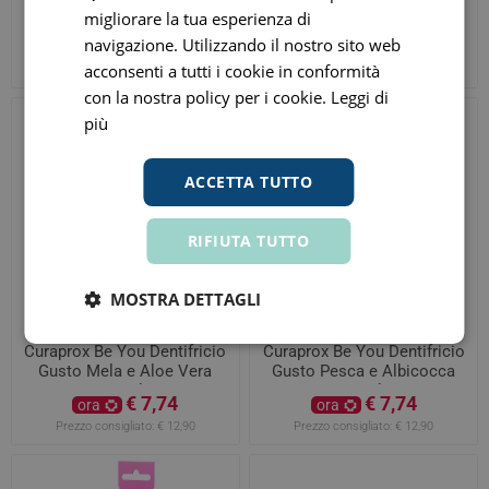
gusto Mora e Liquirizia
Gusto Pompelmo e
migliorare la tua esperienza di
60ml
Bergamotto 60ml
navigazione. Utilizzando il nostro sito web
€ 7,74
€ 7,74
ora
ora
acconsenti a tutti i cookie in conformità
Prezzo consigliato:
€ 12,90
Prezzo consigliato:
€ 12,90
con la nostra policy per i cookie.
Leggi di
più
ACCETTA TUTTO
RIFIUTA TUTTO
MOSTRA DETTAGLI
Curaprox Be You Dentifricio
Curaprox Be You Dentifricio
Gusto Mela e Aloe Vera
Gusto Pesca e Albicocca
60ml
60ml
€ 7,74
€ 7,74
ora
ora
Prezzo consigliato:
€ 12,90
Prezzo consigliato:
€ 12,90