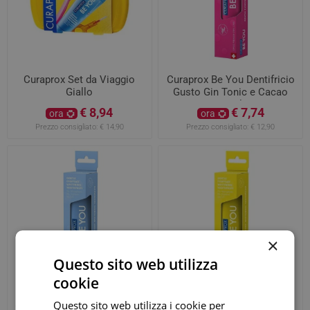
Curaprox Set da Viaggio
Curaprox Be You Dentifricio
Giallo
Gusto Gin Tonic e Cacao
60ml
€ 8,94
€ 7,74
ora
ora
Prezzo consigliato:
€ 14,90
Prezzo consigliato:
€ 12,90
×
Questo sito web utilizza
cookie
Questo sito web utilizza i cookie per
Curaprox Be You Dentifricio
Curaprox Be You Dentifricio