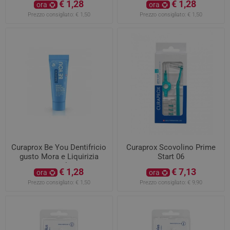
€ 1,28
€ 1,28
ora
ora
Prezzo consigliato:
€ 1,50
Prezzo consigliato:
€ 1,50
Curaprox Be You Dentifricio
Curaprox Scovolino Prime
gusto Mora e Liquirizia
Start 06
10ml
€ 1,28
€ 7,13
ora
ora
Prezzo consigliato:
€ 1,50
Prezzo consigliato:
€ 9,90