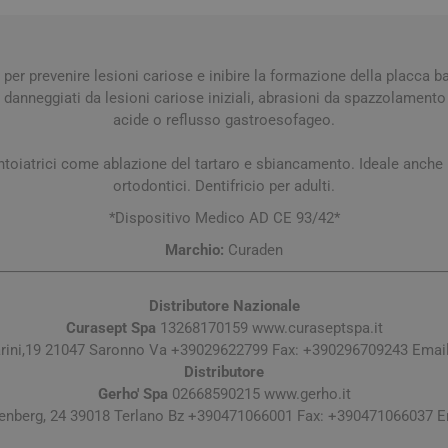
a e Raffreddore
i e Piedi
Notte e serenità
Orecchie
Solari
Creme Mani
 Creme Deo
hie e Micosi
arba
Protezione Molto Alta
Lozioni
rale Bimbo
Pulizia del Nasino
Access
danti
ola
Duroni
Multivitaminici a Sali
Notte e Ser
per prevenire lesioni cariose e inibire la formazione della placca ba
Protezione Alta
Roll On
Minerali
 danneggiati da lesioni cariose iniziali, abrasioni da spazzolament
iuso
e
Protezione Media
acide o reflusso gastroesofageo.
e
Protezione Bassa
ntoiatrici come ablazione del tartaro e sbiancamento. Ideale anche 
i Mani e Piedi
Solari per Bambini
ortodontici. Dentifricio per adulti.
Doposole
*Dispositivo Medico AD CE 93/42*
Autoabbronzanti e
Marchio:
Curaden
Intensificatori
olari
Sistema Immunitario
Integratori 
Distributore Nazionale
Curasept Spa
13268170159 www.curaseptspa.it
 Multivitaminici
Veterinaria
arini,19 21047 Saronno Va +39029622799 Fax: +390296709243 Emai
Per Cani
Distributore
Gerho' Spa
02668590215 www.gerho.it
Per Gatti
zenberg, 24 39018 Terlano Bz +390471066001 Fax: +390471066037 E
Per Entrambi