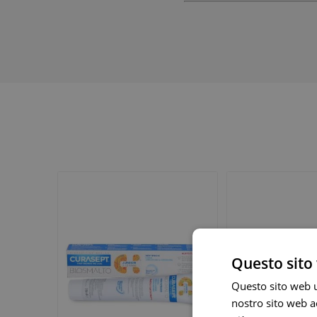
Vie Urin
Cistite
Prostati
Benesser
Questo sito 
Questo sito web ut
nostro sito web ac