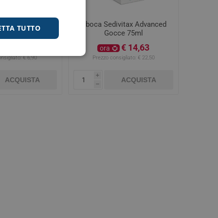
pazzolino Ultra
Aboca Sedivitax Advanced
ETTA TUTTO
460 1 pezzo
Gocce 75ml
€ 4,21
€ 14,63
ora
nsigliato:
€ 6,90
Prezzo consigliato:
€ 22,50
i
ACQUISTA
ACQUISTA
h