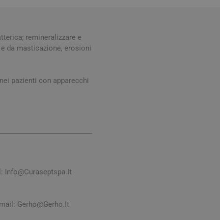
Stomaco e Intestino
 e Ragadi
Creme Piedi e Antiodore
ori
enità
Ossa e Articolazioni
tterica; remineralizzare e
o e da masticazione, erosioni
nei pazienti con apparecchi
per lo Sport
Stomaco e Intestino
Gonfiore e gas
l:
Info@Curaseptspa.It
Fermenti lattici e probiotici
Regolarità intestinale e
lassativi
mail:
Gerho@Gerho.It
Acidità, reflusso e