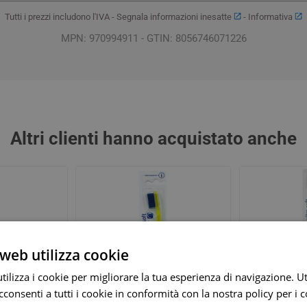
Tutti i prezzi includono l'IVA -
Segnala informazioni inesatte
-
Informativa
MPN: 970994911 - GTIN: 8056746071226
Altri clienti hanno acquistato anche
arie
Tonici e stimolanti
Capelli e U
Memoria e Concentrazione
te
e Vie Urinarie
web utilizza cookie
ilizza i cookie per migliorare la tua esperienza di navigazione. Ut
consenti a tutti i cookie in conformità con la nostra policy per i 