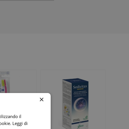
digestione
Funzione epatica
nghie
Occhi e Vista
×
ilizzando il
cookie.
Leggi di