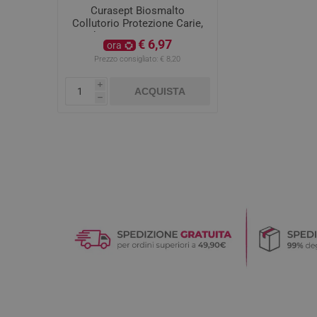
Curasept Biosmalto
Collutorio Protezione Carie,
Abrasione e Erosione
€ 6,97
ora
300ml
Prezzo consigliato:
€ 8,20
i
ACQUISTA
h