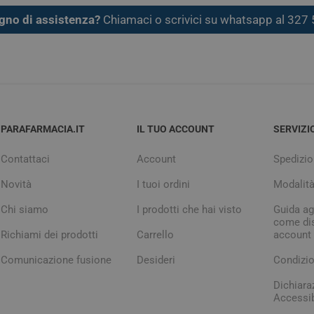
gno di assistenza?
Chiamaci o scrivici su whatsapp al 32
PARAFARMACIA.IT
IL TUO ACCOUNT
SERVIZI
Contattaci
Account
Spedizio
Novità
I tuoi ordini
Modalit
Chi siamo
I prodotti che hai visto
Guida agl
come dis
Richiami dei prodotti
Carrello
account
Comunicazione fusione
Desideri
Condizio
Dichiara
Accessib