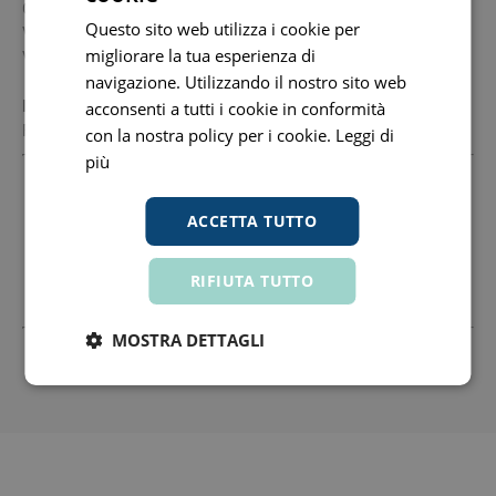
Conservare al riparo da fonti di luce e calore.
Questo sito web utilizza i cookie per
Validità a confezionamento integro: 36 mesi.
migliorare la tua esperienza di
Validità post-apertura: 6 mesi.
navigazione. Utilizzando il nostro sito web
Formato
acconsenti a tutti i cookie in conformità
Flacone da 50 ml.
con la nostra policy per i cookie.
Leggi di
più
Produttore
Curasept Spa
13268170159 www.curaseptspa.it
ACCETTA TUTTO
Sede Legale: Via G.Parini,19 21047 Saronno Va
+39029622799 Fax: +390296709243 Email:
RIFIUTA TUTTO
Info@Curaseptspa.It
MOSTRA DETTAGLI
Tutti i prezzi includono l'IVA -
Segnala informazioni inesatte
-
Informativa