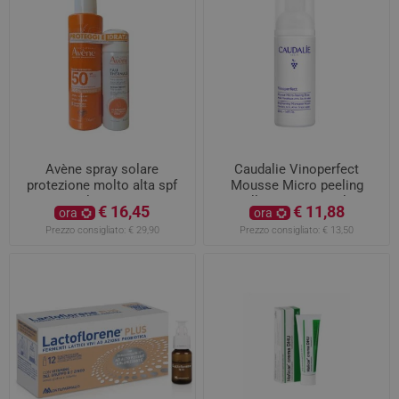
Avène spray solare
Caudalie Vinoperfect
protezione molto alta spf
Mousse Micro peeling
50+ 200ml + acqua spray
illuminante 50ml
€ 16,45
€ 11,88
ora
ora
50ml
Prezzo consigliato:
€ 29,90
Prezzo consigliato:
€ 13,50