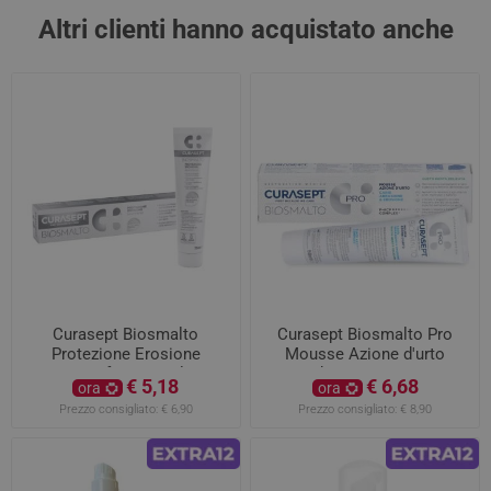
Altri clienti hanno acquistato anche
Curasept Biosmalto
Curasept Biosmalto Pro
Protezione Erosione
Mousse Azione d'urto
Dentifricio 75ml
Carie, Abrasione e Erosione
€ 5,18
€ 6,68
ora
ora
Gusto Menta 50ml
Prezzo consigliato:
€ 6,90
Prezzo consigliato:
€ 8,90