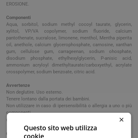
EROSIONE.
Componenti
Aqua, sorbitol, sodium methyl cocoyl taurate, glycerin,
xylitol, VP/VA copolymer, sodium fluoride, calcium
pantothenate, sucralose, limonene, menthol, Mentha piperita
oil, anethole, calcium glycerophosphate, carnosine, xanthan
gum, cellulose gum, carrageenan, sodium ohosphate,
disodium phosphate, ethylhexylglycerin, P-anisic acid,
ammonium acryloyl dimethyltaurate/carboxyethyl, acrylate
crosspolymer, sodium benzoate, citric acid.
Avvertenze
Non deglutire. Uso esterno.
Tenere lontano dalla portata dei bambini.
Non utilizzare in caso di ipersensibilità o allergia a uno o più
componenti.
×
-
Contiene 250 ppm di F
.
Questo sito web utilizza
Conservazione
cookie