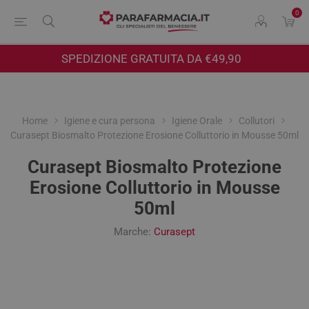
0
SPEDIZIONE GRATUITA DA €49,90
Home
Igiene e cura persona
Igiene Orale
Collutori
Curasept Biosmalto Protezione Erosione Colluttorio in Mousse 50ml
Curasept Biosmalto Protezione
Erosione Colluttorio in Mousse
50ml
Marche:
Curasept